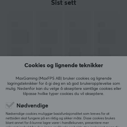
tastene på plass igjen. Det finnes mange guider og
Sist sett
videoer på nettet som viser hvordan du gjør dette trinn
for trinn. Det er viktig å merke seg at O-ringer ikke er
en universalløsning for alle tastaturer eller brukere.
Noen brukere kan oppleve at O-ringene gjør at
tastaturet føles mykt eller svampete, mens andre synes
de er mindre komfortable. Det er også viktig å velge
riktig størrelse og hardhet på O-ringene for akkurat
ditt tastatur og dine preferanser.
Sammendraget er at O-ringer kan være en enkel og
rimelig måte å forbedre skriveopplevelsen på. De kan
Cookies og lignende teknikker
redusere støynivået, gi en jevnere og mer dempet
følelse og redusere tastaturets vibrasjoner. Hvis du er
MaxGaming (MaxFPS AB) bruker cookies og lignende
på utkikk etter en måte å optimalisere tastaturet ditt
lagringsteknikker for å gi deg en så god brukeropplevelse som
på og gjøre det mer behagelig å bruke, kan O-ringer
mulig. Nedenfor kan du velge å akseptere samtlige cookies eller
være løsningen du har lett etter.
tilpasse hvilke typer cookies du vil akseptere.
Nyhetsbrev for gamere
Nødvendige
Nødvendige cookies muliggjør basisfunksjonalitet som kreves for at
nettsiden skal fungere på en riktig og sikker måte. Disse cookies brukes
Mer enn 400 000 gamere abonnerer i dag på vårt
blant annet for å kunne lagre varer i handlekurven, presentere mer
nyhetsbrev. Få eksklusive nyheter, få gode tilbud og