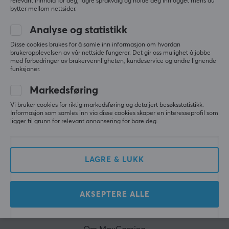
relevant innhold for deg, lagre språkvalg og holde deg innlogget mens du
mye mer!
bytter mellom nettsider.
Analyse og statistikk
ABONNER
Disse cookies brukes for å samle inn informasjon om hvordan
brukeropplevelsen av vår nettside fungerer. Det gir oss mulighet å jobbe
med forbedringer av brukervennligheten, kundeservice og andre lignende
funksjoner.
Markedsføring
KUNDESERVICE
Vi bruker cookies for riktig markedsføring og detaljert besøksstatistikk.
Informasjon som samles inn via disse cookies skaper en interesseprofil som
Kundeservice
ligger til grunn for relevant annonsering for bare deg.
Spørsmål og svar
Salgsbetingelser
LAGRE & LUKK
Angre kjøp
AKSEPTERE ALLE
MAXGAMING
Policy for informasjonskapsler