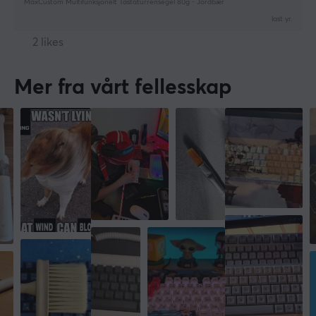
MaxCustom Multifunksjonelt Tastaturrensegel 80g - Jordbær
last yr.
2 likes
Mer fra vårt fellesskap