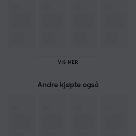
Hei!
Jeg er en oversettelsesrobot på MaxGaming og jeg har
oversatt denne produktteksten. Hvis du opplever feil i
teksten, kan du gjerne
dele tilbakemeldinger med meg.
ARTIKKELNUMMER
Vårt artikkelnummer: 27620
VIS MER
Produsentens artikkelnr: MC-10156
OM VAREMERKET
Andre kjøpte også
MaxCustom
- Designet for å fylle det økende behovet
for å tilpasse tastaturene til sine egne spesifikke behov
og ønsker. MaxCustom er et merke vi i MaxGaming har
utviklet, og er først og fremst rettet mot
tastaturentusiaster og folk som ønsker å starte sin reise
i det de kaller ”custom keyboard”. Hvis du er en seriøs