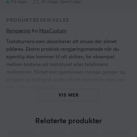
På lager
30 dager åpent kjøp
PRODUKTBESKRIVELSE
Rengjøring
 fra 
MaxCustom
Tastaturrens som absorberer alt smuss der slimet
påføres. Ekstra praktisk rengjøringsmetode når du
egentlig ikke kommer til alt skitten, for eksempel
mellom tastene på tastaturet eller telefonens
mellomrom. Slimet kan gjenbrukes mange ganger og
er laget av biologisk nedbrytbart materiale, noe som
gjør slimet miljøvennlig.
VIS MER
Effektiviteten gelen tilbyr og den gode lukten av
jordbær vil gjøre underverker for tastaturet,
mobiltelefonen, datamaskinen eller noe annet du
Relaterte produkter
trenger å rengjøre.