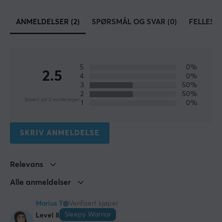
ANMELDELSER (2)
SPØRSMÅL OG SVAR (0)
FELLESS
5
0%
2.5
4
0%
3
50%
2
50%
Basert på 2 vurderinger
1
0%
SKRIV ANMELDELSE
Relevans
Alle anmeldelser
Marius T
Verifisert kjøper
Sleepy Warrior
Level 8