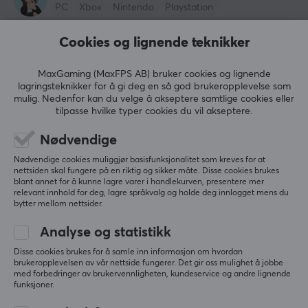
PC
Xbox
Nintendo
Playstation
ikke spessielt bra til å rense Razer tastatur med.
Cookies og lignende teknikker
MaxCustom Multifunksjonelt Tastaturrensegel 80g - Jordbær
7 mo. ago
MaxGaming (MaxFPS AB) bruker cookies og lignende
1 like
lagringsteknikker for å gi deg en så god brukeropplevelse som
mulig. Nedenfor kan du velge å akseptere samtlige cookies eller
Björn H
tilpasse hvilke typer cookies du vil akseptere.
Buffed Specialist
Level 6
Nødvendige
PC
Playstation
Nødvendige cookies muliggjør basisfunksjonalitet som kreves for at
hvorfor?
nettsiden skal fungere på en riktig og sikker måte. Disse cookies brukes
blant annet for å kunne lagre varer i handlekurven, presentere mer
Vis originalen
relevant innhold for deg, lagre språkvalg og holde deg innlogget mens du
bytter mellom nettsider.
2 mo. ago
Analyse og statistikk
0 likes
Disse cookies brukes for å samle inn informasjon om hvordan
gelen revner ganske fort og sitter igjen
Marius
brukeropplevelsen av vår nettside fungerer. Det gir oss mulighet å jobbe
med forbedringer av brukervennligheten, kundeservice og andre lignende
Thomas K
Verifisert kjøper
funksjoner.
Turtling Challenger
Level 10