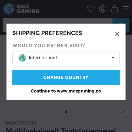
Datatilbehør
Tastatur og tilbehør
Rengjøring
SPAR 51%
SHIPPING PREFERENCES
WOULD YOU RATHER VISIT?
International
CHANGE COUNTRY
Continue to
www.maxgaming.no
MAXCUSTOM
Multifunksjonelt Tastaturrensegel