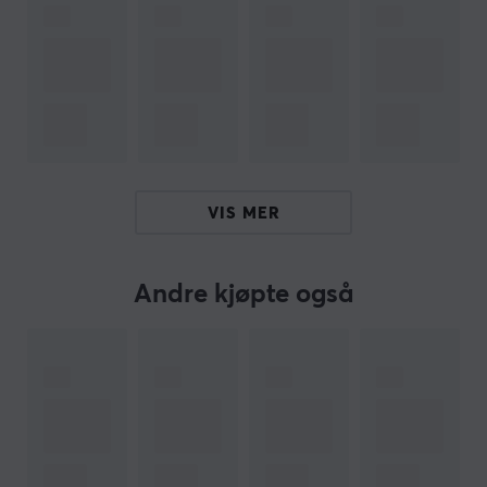
Hei!
Jeg er en oversettelsesrobot på MaxGaming og jeg har
oversatt denne produktteksten. Hvis du opplever feil i
teksten, kan du gjerne
dele tilbakemeldinger med meg.
VIS MER
ARTIKKELNUMMER
Vårt artikkelnummer: 26838
Produsentens artikkelnr: TX-STB-PM-WKL-CREAM
Andre kjøpte også
OM VAREMERKET
SPESIFIKASJONER
EGENSKAPER
Farge