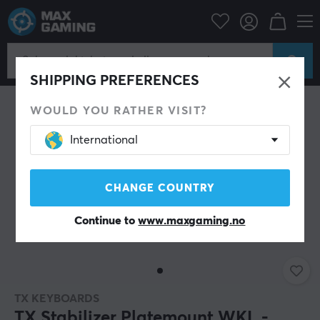
Datatilbehør
Tastatur og tilbehør
Custom keyboard
Stabilizers
SHIPPING PREFERENCES
WOULD YOU RATHER VISIT?
International
CHANGE COUNTRY
Continue to
www.maxgaming.no
TX KEYBOARDS
TX Stabilizer Platemount WKL -