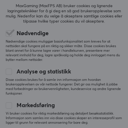
MaxGaming (MaxFPS AB) bruker cookies og lignende
ANMELDELSER (0)
SPØRSMÅL OG SVAR (0)
FELLESS
lagringsteknikker for å gi deg en så god brukeropplevelse som
mulig. Nedenfor kan du velge å akseptere samtlige cookies eller
tilpasse hvilke typer cookies du vil akseptere.
Nødvendige
5
0%
0.0
4
0%
Nødvendige cookies muliggjør basisfunksjonalitet som kreves for at
nettsiden skal fungere på en riktig og sikker måte. Disse cookies brukes
3
0%
blant annet for å kunne lagre varer i handlekurven, presentere mer
2
0%
Basert på 0 vurderinger
relevant innhold for deg, lagre språkvalg og holde deg innlogget mens du
1
0%
bytter mellom nettsider.
Analyse og statistikk
SKRIV ANMELDELSE
Disse cookies brukes for å samle inn informasjon om hvordan
brukeropplevelsen av vår nettside fungerer. Det gir oss mulighet å jobbe
med forbedringer av brukervennligheten, kundeservice og andre lignende
funksjoner.
Mer fra vårt fellesskap
Markedsføring
Vi bruker cookies for riktig markedsføring og detaljert besøksstatistikk.
Informasjon som samles inn via disse cookies skaper en interesseprofil som
ligger til grunn for relevant annonsering for bare deg.