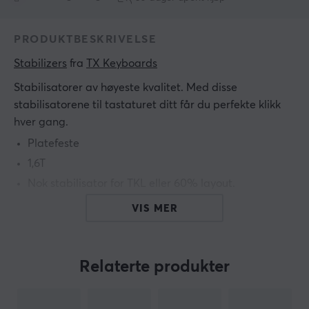
PRODUKTBESKRIVELSE
Stabilizers
 fra 
TX Keyboards
Stabilisatorer av høyeste kvalitet. Med disse
stabilisatorene til tastaturet ditt får du perfekte klikk
hver gang.
Platefeste
1,6T
Nok stabilisator for TKL eller 60% layout.
VIS MER
Hvert sett inneholder:
4x 2U
1x 7U (WKL)
Relaterte produkter
10x Hus
10x stengler