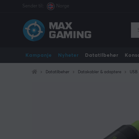
Sender til:
Norge
Kampanje
Nyheter
Datatilbehør
Konso
Datatilbehør
Datakabler & adaptere
USB 