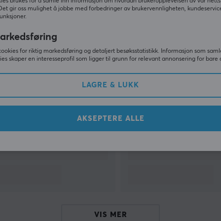
ies brukes for å samle inn informasjon om hvordan brukeropplevelsen av vår netts
Det gir oss mulighet å jobbe med forbedringer av brukervennligheten, kundeservic
unksjoner.
VIS MER
arkedsføring
cookies for riktig markedsføring og detaljert besøksstatistikk. Informasjon som saml
ies skaper en interesseprofil som ligger til grunn for relevant annonsering for bare 
Andre så også
LAGRE & LUKK
AKSEPTERE ALLE
VIS MER