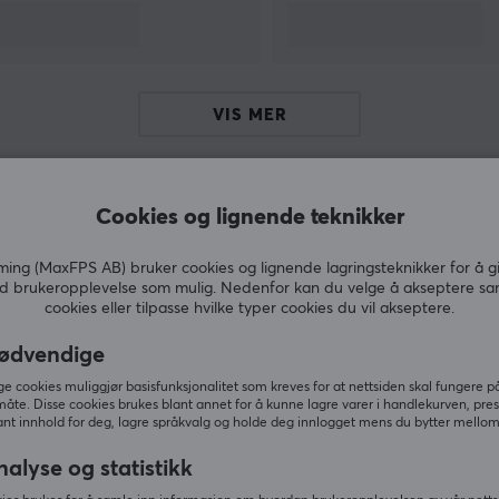
VIS MER
Cookies og lignende teknikker
Andre kjøpte også
ng (MaxFPS AB) bruker cookies og lignende lagringsteknikker for å g
d brukeropplevelse som mulig. Nedenfor kan du velge å akseptere sa
cookies eller tilpasse hvilke typer cookies du vil akseptere.
ødvendige
 cookies muliggjør basisfunksjonalitet som kreves for at nettsiden skal fungere på
måte. Disse cookies brukes blant annet for å kunne lagre varer i handlekurven, pre
nt innhold for deg, lagre språkvalg og holde deg innlogget mens du bytter mellom 
nalyse og statistikk