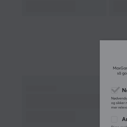
240W rask lading
Oppløsning 8K@60Hz
Kompatibel med USB-C enheter
Dataoverføringshastighet opptil 40Gbps
Bakoverkompatibel med USB4 20Gbps
MaxGami
så go
N
Nødvendige
og sikker 
mer releva
A