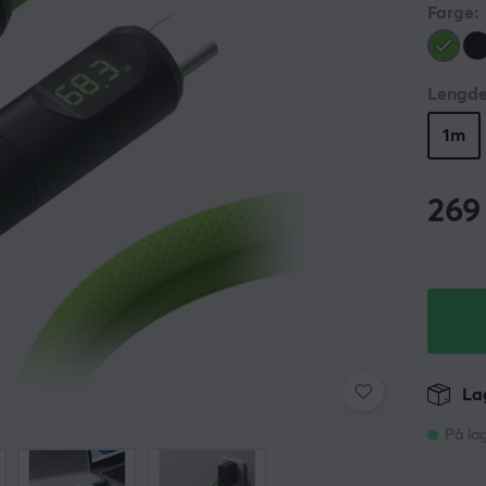
Farge:
Lengde
1m
269
Lag
På la