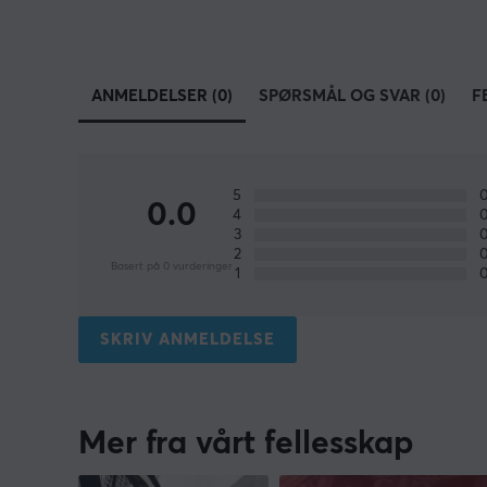
ANMELDELSER (0)
SPØRSMÅL OG SVAR (0)
F
5
0.0
4
3
2
Basert på 0 vurderinger
1
SKRIV ANMELDELSE
Mer fra vårt fellesskap