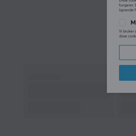
Disse cook
fungerer. 
lignende f
M
Vi bruker 
disse cook