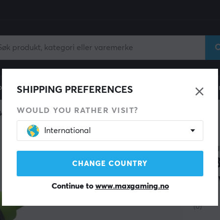
ll
Gamingstol
Mobiltilbehør
Hjem & Fritid
Fun
SHIPPING PREFERENCES
WOULD YOU RATHER VISIT?
kabel
International
HAGIBI
USB
CHANGE COUNTRY
240
Continue to
www.maxgaming.no
(0)