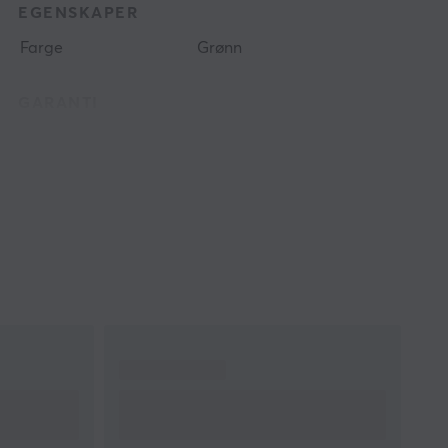
EGENSKAPER
Farge
Grønn
GARANTI
Produsentens garanti
1 års garanti