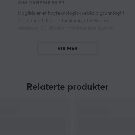
OM VAREMERKET
Hagibis er et høyteknologisk selskap grunnlagt i
2007, med fokus på forskning, utvikling og
design av 3C-tilbehør, trådløse intelligente
produkter og relaterte teknologiløsninger.
Virksomheten drives av et tydelig brukerfokus
VIS MER
g
og et humanisert designkonsept som sikrer
funksjonelle, pålitelige og gjennomtenkte
produkter.
Relaterte produkter
l