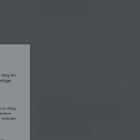
i deg en
mtlige
 en riktig
sentere
nettsider.