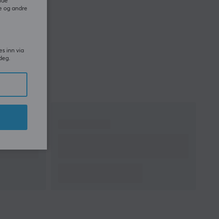
ide
e og andre
es inn via
deg.