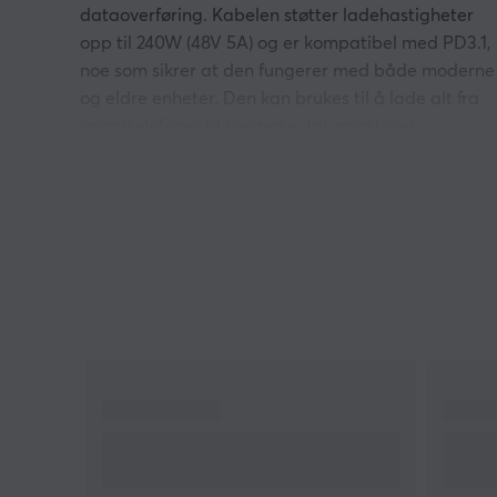
dataoverføring. Kabelen støtter ladehastigheter
opp til 240W (48V 5A) og er kompatibel med PD3.1,
noe som sikrer at den fungerer med både moderne
og eldre enheter. Den kan brukes til å lade alt fra
smarttelefoner til bærbare datamaskiner.
Kabelen er designet for å støtte UHD-oppløsning o
gjør det mulig å koble en bærbar datamaskin til en
ekstern skjerm med en oppløsning på opptil
8K@60Hz eller to 4K@60Hz-skjermer samtidig,
forutsatt at enhetene støtter DP Alt Mode. Med en
overføringshastighet på opptil 40Gbps, i henhold ti
USB4.0-standarden, kan brukere raskt flytte store
filer, inkludert musikk og filmer. Kabelen er også
bakoverkompatibel med USB4-enheter som støtter
20Gbps.
Oppsummering