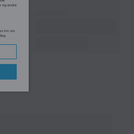
ide
e og andre
es inn via
deg.