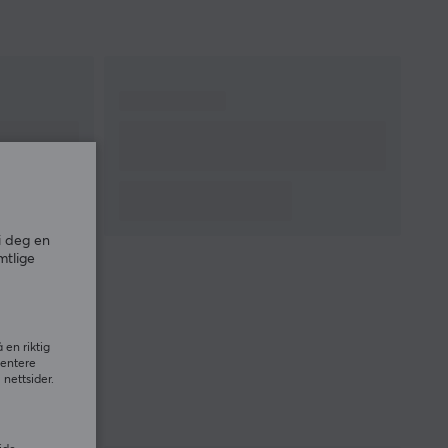
i deg en
mtlige
 en riktig
sentere
nettsider.