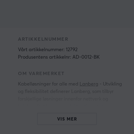
ARTIKKELNUMMER
Vårt artikkelnummer: 12792
Produsentens artikkelnr: AD-0012-BK
OM VAREMERKET
Kabelløsninger for alle med
Lanberg
- Utvikling
og fleksibilitet definerer Lanberg, som tilbyr
forskjellige løsninger innenfor nettverk og
kabling. Det brede produktsortimentet deres
utvikles hele tiden, og varemerket bygger på
VIS MER
kontinuerlig kvalitetsforbedring av produktene.
Talentet deres for å skreddersy produkter etter