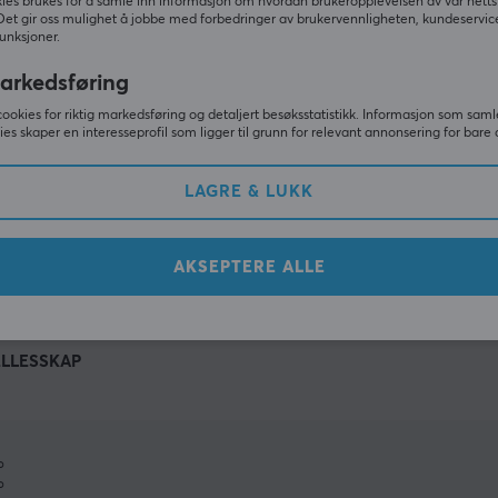
ies brukes for å samle inn informasjon om hvordan brukeropplevelsen av vår netts
Det gir oss mulighet å jobbe med forbedringer av brukervennligheten, kundeservic
unksjoner.
arkedsføring
cookies for riktig markedsføring og detaljert besøksstatistikk. Informasjon som saml
ies skaper en interesseprofil som ligger til grunn for relevant annonsering for bare 
LAGRE & LUKK
VIS MER
AKSEPTERE ALLE
ELLESSKAP
%
%