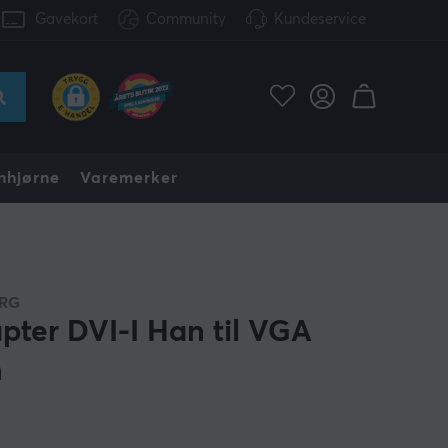
Gavekort
Community
Kundeservice
nhjørne
Varemerker
RG
pter DVI-I Han til VGA
n