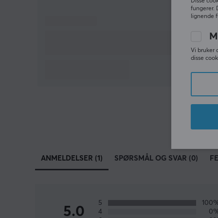
Disse cook
fungerer. 
lignende f
M
Vi bruker 
disse cook
ANMELDELSER (1)
SPØRSMÅL OG SVAR (0)
F
5
100
5.0
4
0