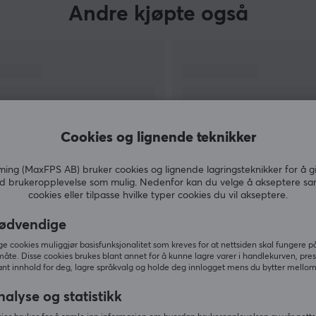
Andre kjøpte også
Cookies og lignende teknikker
ng (MaxFPS AB) bruker cookies og lignende lagringsteknikker for å g
d brukeropplevelse som mulig. Nedenfor kan du velge å akseptere sa
cookies eller tilpasse hvilke typer cookies du vil akseptere.
VIS MER
ødvendige
 cookies muliggjør basisfunksjonalitet som kreves for at nettsiden skal fungere på
måte. Disse cookies brukes blant annet for å kunne lagre varer i handlekurven, pre
nt innhold for deg, lagre språkvalg og holde deg innlogget mens du bytter mellom 
Andre så også
nalyse og statistikk