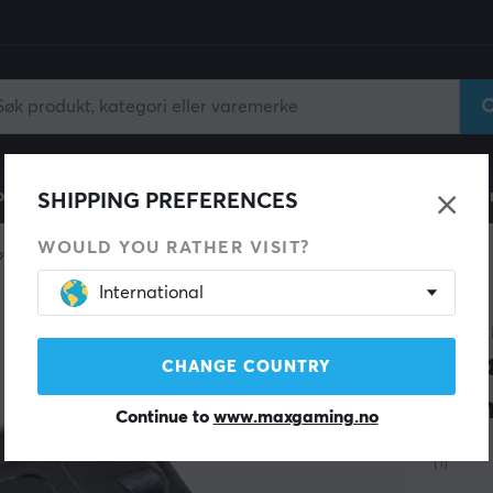
ll
Gamingstol
Mobiltilbehør
Hjem & Fritid
Fun
SHIPPING PREFERENCES
WOULD YOU RATHER VISIT?
tere
International
LANBE
Ada
CHANGE COUNTRY
Hu
Continue to
www.maxgaming.no
(1)