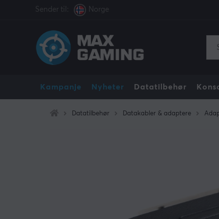
Sender til:
Norge
Kampanje
Nyheter
Datatilbehør
Konso
Datatilbehør
Datakabler & adaptere
Adap