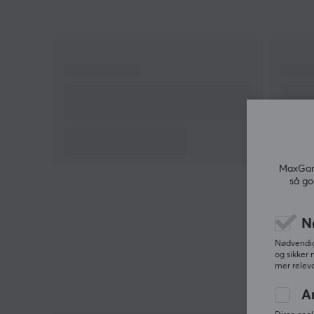
signaloverføring
Oppløsning opptil 1920x1080
Egnet for bruk med eldre skjermer og
projektorer
Konverterer DVI-I-signaler til VGA
Kompakt og lett design for enkel bruk
Hei!
MaxGami
Jeg er en oversettelsesrobot på MaxGaming og jeg
så go
har oversatt denne produktteksten. Hvis du
opplever feil i teksten, kan du gjerne
dele
tilbakemeldinger med meg.
N
Nødvendige
og sikker 
mer releva
A