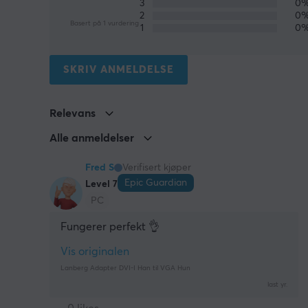
3
0
2
0
Basert på 1 vurdering
1
0
SKRIV ANMELDELSE
Relevans
Alle anmeldelser
Fred S
Verifisert kjøper
Epic Guardian
Level 7
PC
Fungerer perfekt 👌
Vis originalen
Lanberg Adapter DVI-I Han til VGA Hun
last yr.