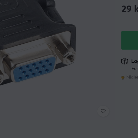
29
k
Lag
For
Midler