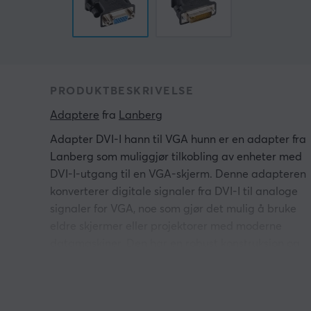
PRODUKTBESKRIVELSE
Adaptere
 fra 
Lanberg
Adapter DVI-I hann til VGA hunn er en adapter fra
Lanberg som muliggjør tilkobling av enheter med
DVI-I-utgang til en VGA-skjerm. Denne adapteren
konverterer digitale signaler fra DVI-I til analoge
signaler for VGA, noe som gjør det mulig å bruke
eldre skjermer eller projektorer med moderne
datamaskiner. Den har en robust konstruksjon og
kommer i en stilig svart farge. Den passer for alle
brukere som trenger å koble til forskjellige enheter
med forskjellige tilkoblingstyper.