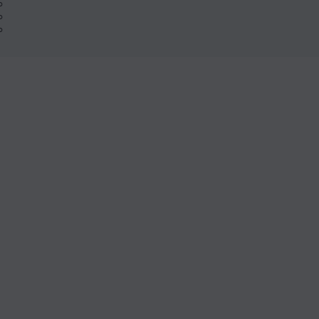
%
%
%