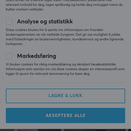
blant annet for å kunne lagre varer i handlekurven, presentere mer
relevant innhold for deg, lagre språkvalg og holde deg innlogget mens du
Fungerer utmerket...
bytter mellom nettsider.
Vis originalen
Analyse og statistikk
Lanberg DisplayPort til HDMI Adapter 8K - Sølv
Disse cookies brukes for å samle inn informasjon om hvordan
last yr.
brukeropplevelsen av vår nettside fungerer. Det gir oss mulighet å jobbe
med forbedringer av brukervennligheten, kundeservice og andre lignende
0 likes
funksjoner.
Egil G
Verifisert kjøper
Markedsføring
Respawned Scout
Level 5
Vi bruker cookies for riktig markedsføring og detaljert besøksstatistikk.
Informasjon som samles inn via disse cookies skaper en interesseprofil som
Lanberg DisplayPort til HDMI Adapter 8K - Sølv
ligger til grunn for relevant annonsering for bare deg.
6 mo. ago
LAGRE & LUKK
Mer fra vårt fellesskap
AKSEPTERE ALLE