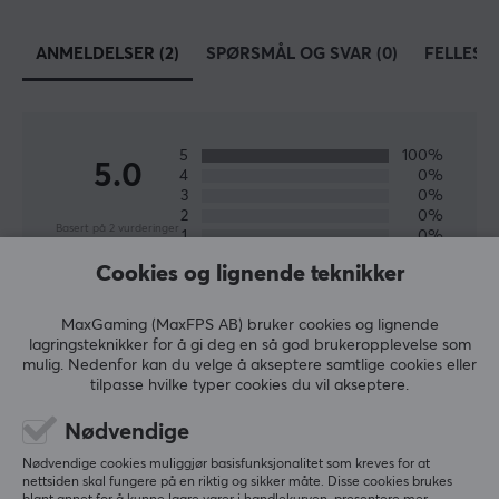
deg med å trekke alle kabler riktig.
ANMELDELSER (2)
SPØRSMÅL OG SVAR (0)
FELLESS
SPESIFIKASJONER
EGENSKAPER
5
100%
Farge
5.0
4
0%
Sølv
3
0%
2
0%
Basert på 2 vurderinger
1
0%
GARANTI
Cookies og lignende teknikker
Produsentens garanti
SKRIV ANMELDELSE
2 års garanti
MaxGaming (MaxFPS AB) bruker cookies og lignende
lagringsteknikker for å gi deg en så god brukeropplevelse som
mulig. Nedenfor kan du velge å akseptere samtlige cookies eller
Relevans
tilpasse hvilke typer cookies du vil akseptere.
Alle anmeldelser
Nødvendige
Mika Teuvo P
Verifisert kjøper
Nødvendige cookies muliggjør basisfunksjonalitet som kreves for at
nettsiden skal fungere på en riktig og sikker måte. Disse cookies brukes
Nice Scout
Level 5