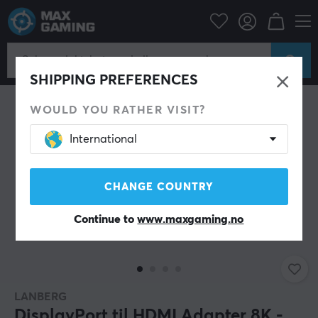
Datatilbehør
Datakabler & adaptere
Adaptere
SHIPPING PREFERENCES
WOULD YOU RATHER VISIT?
International
CHANGE COUNTRY
Continue to
www.maxgaming.no
LANBERG
DisplayPort til HDMI Adapter 8K -