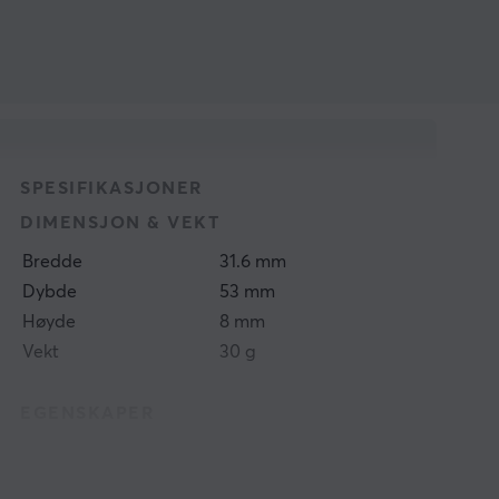
SPESIFIKASJONER
DIMENSJON & VEKT
Bredde
31.6 mm
Dybde
53 mm
Høyde
8 mm
Vekt
30 g
EGENSKAPER
Størrelse
1 TB
Type
Minnekort