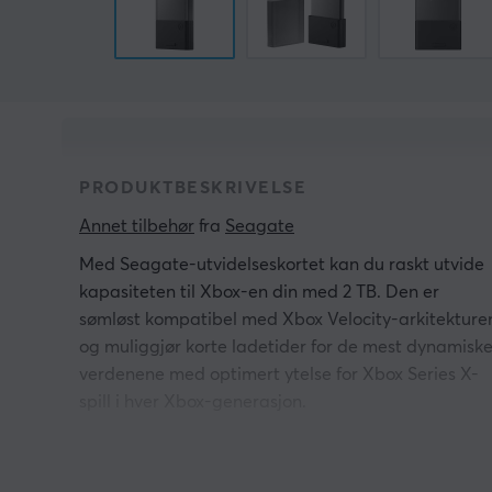
PRODUKTBESKRIVELSE
Annet tilbehør
 fra 
Seagate
Med Seagate-utvidelseskortet kan du raskt utvide
kapasiteten til Xbox-en din med 2 TB. Den er
sømløst kompatibel med Xbox Velocity-arkitekture
og muliggjør korte ladetider for de mest dynamisk
verdenene med optimert ytelse for Xbox Series X-
spill i hver Xbox-generasjon.