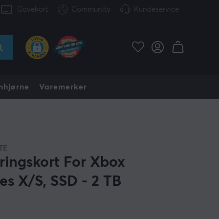
Gavekort
Community
Kundeservice
nhjørne
Varemerker
TE
ringskort For Xbox
ies X/S, SSD - 2 TB