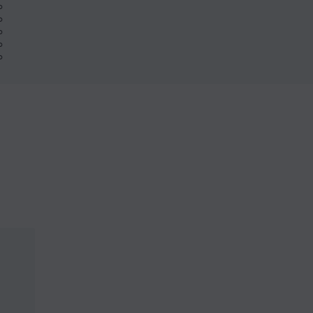
%
%
%
%
%