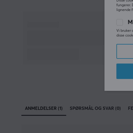
Disse cook
fungerer. 
lignende f
M
Vi bruker 
disse cook
ANMELDELSER (1)
SPØRSMÅL OG SVAR (0)
F