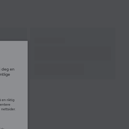
i deg en
mtlige
 en riktig
sentere
nettsider.