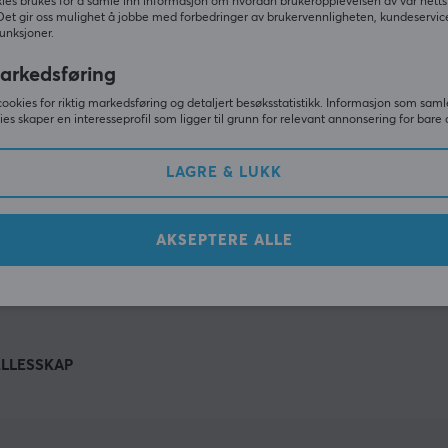
Andre så også
ies brukes for å samle inn informasjon om hvordan brukeropplevelsen av vår netts
Det gir oss mulighet å jobbe med forbedringer av brukervennligheten, kundeservic
unksjoner.
arkedsføring
cookies for riktig markedsføring og detaljert besøksstatistikk. Informasjon som saml
ies skaper en interesseprofil som ligger til grunn for relevant annonsering for bare 
LAGRE & LUKK
AKSEPTERE ALLE
VIS MER
ELLESSKAP