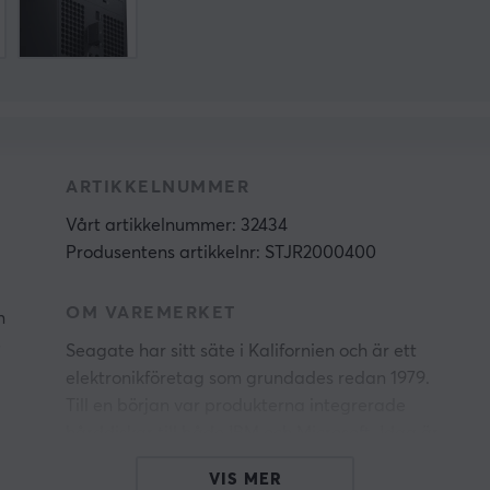
ARTIKKELNUMMER
Vårt artikkelnummer: 32434
Produsentens artikkelnr: STJR2000400
OM VAREMERKET
n
e
Seagate har sitt säte i Kalifornien och är ett
elektronikföretag som grundades redan 1979.
Till en början var produkterna integrerade
hårddiskar till både IBM och Microsoft. Idag är
produktsortimentet större och utöver de
VIS MER
hårddiskar som finns i olika produkter via