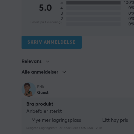
5
100
5.0
4
0
3
0
2
0
Basert på 1 vurdering
1
0
SKRIV ANMELDELSE
Relevans
Alle anmeldelser
Erik
Guest
Bra produkt
Anbefaler sterkt
Mye mer lagringsplass
Litt høy pris
Seagate Lagringskort For Xbox Series X/S, SSD - 2 TB