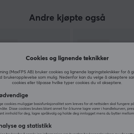
Andre kjøpte også
Cookies og lignende teknikker
ng (MaxFPS AB) bruker cookies og lignende lagringsteknikker for å g
d brukeropplevelse som mulig. Nedenfor kan du velge å akseptere sa
cookies eller tilpasse hvilke typer cookies du vil akseptere.
ødvendige
VIS MER
 cookies muliggjør basisfunksjonalitet som kreves for at nettsiden skal fungere på
måte. Disse cookies brukes blant annet for å kunne lagre varer i handlekurven, pre
nt innhold for deg, lagre språkvalg og holde deg innlogget mens du bytter mellom 
nalyse og statistikk