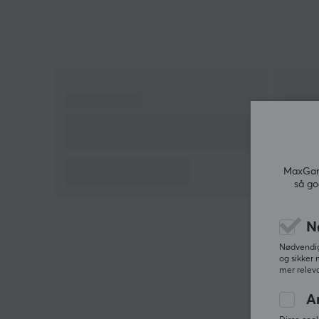
MaxGami
så go
N
Nødvendige
og sikker 
mer releva
A