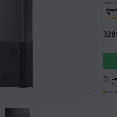
Variant
Seagat
TB
Midlerti
328
Lag
For
Midler