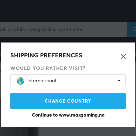
ll
Gamingstol
Mobiltilbehør
Hjem & Fritid
Fun
SHIPPING PREFERENCES
WOULD YOU RATHER VISIT?
et tilbehør
International
SEAGA
Lag
CHANGE COUNTRY
Ser
Continue to
www.maxgaming.no
(1)