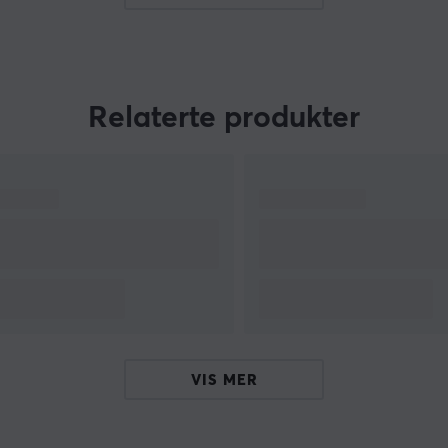
samarbeten, tillverkar de även helt fristående
lagringsenheter till en rad olika
användningsområden, så som medtagbara
externa hårddiskar med otrolig kapacitet.
Relaterte produkter
VIS MER