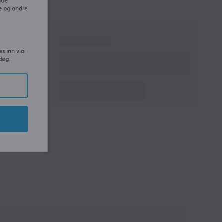
ide
e og andre
es inn via
deg.