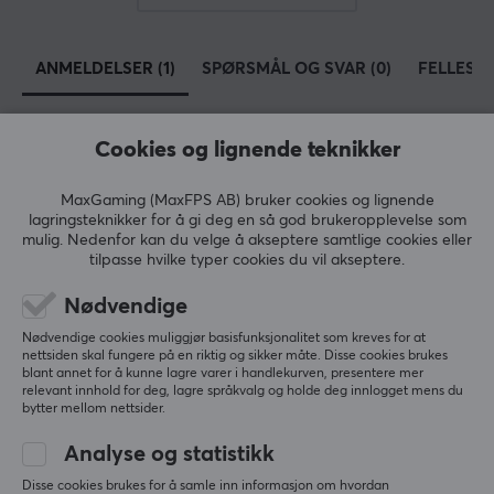
sortiment. Til tross for dette brede sortimentet, har
produktene fra Hori fremdeles høy kvalitet og er
ANMELDELSER (1)
SPØRSMÅL OG SVAR (0)
FELLESS
utviklet med omsorg.
Cookies og lignende teknikker
SPESIFIKASJONER
5
100%
GARANTI
5.0
4
0%
MaxGaming (MaxFPS AB) bruker cookies og lignende
3
0%
Produsentens garanti
lagringsteknikker for å gi deg en så god brukeropplevelse som
2
0%
mulig. Nedenfor kan du velge å akseptere samtlige cookies eller
Basert på 1 vurdering
1 års garanti
1
0%
tilpasse hvilke typer cookies du vil akseptere.
Nødvendige
SKRIV ANMELDELSE
Nødvendige cookies muliggjør basisfunksjonalitet som kreves for at
nettsiden skal fungere på en riktig og sikker måte. Disse cookies brukes
blant annet for å kunne lagre varer i handlekurven, presentere mer
Relevans
relevant innhold for deg, lagre språkvalg og holde deg innlogget mens du
bytter mellom nettsider.
Alle anmeldelser
Analyse og statistikk
Tommy S
Verifisert kjøper
Disse cookies brukes for å samle inn informasjon om hvordan