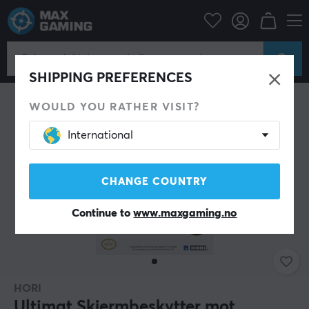
Konsoll
Nintendo
Switch Tilbehør
Annet tilbehør
SHIPPING PREFERENCES
WOULD YOU RATHER VISIT?
International
CHANGE COUNTRY
Continue to
www.maxgaming.no
HORI
Ultimat Skjermbeskytter mot