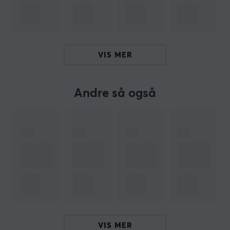
ARTIKKELNUMMER
Vårt artikkelnummer: 35029
Produsentens artikkelnr: NSX-058E
VIS MER
OM VAREMERKET
Andre så også
Populært konsolltilbehør fra
Hori
- Hori ble grunnlagt
allerede i 1983 og var en av de første tredjeparts
tilbehørsprodusentene i verden. Siden da har de vært
en av de ledende tilbehørsprodusentene i Japan. De
har i løpet av historien sin vært pionerer når det gjelder
å utvikle nye konsepter, og samtidig gjort gaming mer
tilgjengelig og morsommere for alle.
Hori er en av de største tilbehørsprodusentene til
Nintendo, Sony og Microsoft i Japan, og har i løpet av
VIS MER
de mange årene sine i bransjen bygget opp et bredt