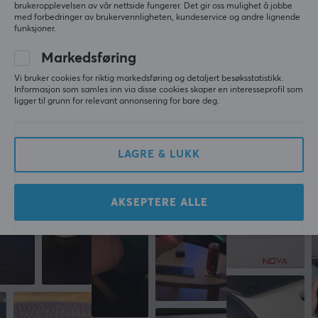
Exotic Immortal
Level 27
brukeropplevelsen av vår nettside fungerer. Det gir oss mulighet å jobbe
med forbedringer av brukervennligheten, kundeservice og andre lignende
PC
Nintendo
funksjoner.
Hori Ultimat Skjermbeskytter mot Blending for Nintendo Switch 2
Markedsføring
8 mo. ago
Vi bruker cookies for riktig markedsføring og detaljert besøksstatistikk.
Informasjon som samles inn via disse cookies skaper en interesseprofil som
ligger til grunn for relevant annonsering for bare deg.
Mer fra vårt fellesskap
LAGRE & LUKK
AKSEPTERE ALLE