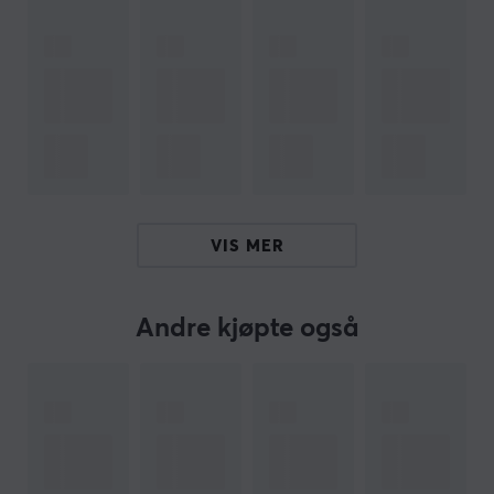
trekk i tappene og oppnå perfeksjon hver gang.
Produktet er offisielt lisensiert av Nintendo og
kombinerer funksjonalitet og beskyttelse for spilling i
verdensklasse.
Sammendrag
Passer perfekt til Nintendo Switch 2
Reduserer gjenskinn og fremhever farger
Enkel å påføre
VIS MER
Oljeavvisende overflate som er enkel å rengjøre
Offisielt lisensiert av Nintendo
Andre kjøpte også
Hei!
Jeg er en oversettelsesrobot på MaxGaming og jeg har
oversatt denne produktteksten. Hvis du opplever feil i
teksten, kan du gjerne
dele tilbakemeldinger med meg.