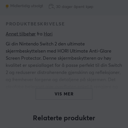
Midlertidig utsolgt
30 dager åpent kjøp
PRODUKTBESKRIVELSE
Annet tilbehør
 fra 
Hori
Gi din Nintendo Switch 2 den ultimate
skjermbeskyttelsen med HORI Ultimate Anti-Glare
Screen Protector. Denne skjermbeskytteren av høy
kvalitet er spesiallaget for å passe perfekt til din Switch
2 og reduserer distraherende gjenskinn og refleksjoner,
og fremhever fargene og detaljene på skjermen. Det
oleofobe belegget gjør overflaten enkel å rengjøre og
holder skjermen fri for smuss og fingeravtrykk, for en
VIS MER
klarere og renere spillopplevelse.
Påføringen er utrolig enkel med HORIs
Relaterte produkter
tretrinnsmetode. Juster beskyttelsesfilmen til skjermen,