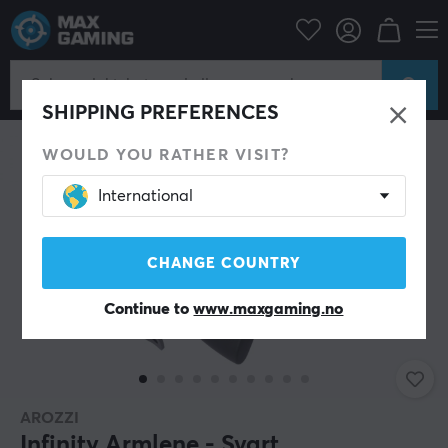
Gamingstol
Tilbehør
Annet tilbehør
SHIPPING PREFERENCES
WOULD YOU RATHER VISIT?
International
CHANGE COUNTRY
Continue to
www.maxgaming.no
AROZZI
Infinity Armlene - Svart