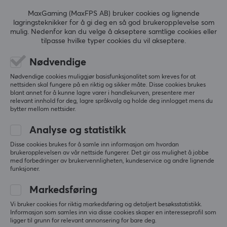
0.0
4
0%
SPESIFIKASJONER
MaxGaming (MaxFPS AB) bruker cookies og lignende
3
0%
lagringsteknikker for å gi deg en så god brukeropplevelse som
EGENSKAPER
2
0%
Basert på 0 vurderinger
mulig. Nedenfor kan du velge å akseptere samtlige cookies eller
1
0%
tilpasse hvilke typer cookies du vil akseptere.
Farge
Svart
Nødvendige
SKRIV ANMELDELSE
Nødvendige cookies muliggjør basisfunksjonalitet som kreves for at
GARANTI
nettsiden skal fungere på en riktig og sikker måte. Disse cookies brukes
blant annet for å kunne lagre varer i handlekurven, presentere mer
Produsentens garanti
relevant innhold for deg, lagre språkvalg og holde deg innlogget mens du
Mer fra vårt fellesskap
bytter mellom nettsider.
2 års garanti
Analyse og statistikk
Disse cookies brukes for å samle inn informasjon om hvordan
brukeropplevelsen av vår nettside fungerer. Det gir oss mulighet å jobbe
med forbedringer av brukervennligheten, kundeservice og andre lignende
funksjoner.
Markedsføring
Vi bruker cookies for riktig markedsføring og detaljert besøksstatistikk.
Informasjon som samles inn via disse cookies skaper en interesseprofil som
ligger til grunn for relevant annonsering for bare deg.