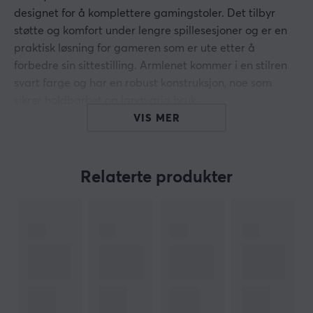
designet for å komplettere gamingstoler. Det tilbyr
støtte og komfort under lengre spillesesjoner og er en
praktisk løsning for gameren som er ute etter å
forbedre sin sittestilling. Armlenet kommer i en stilren
svart farge og har en robust konstruksjon, noe som
sikrer holdbarhet og langvarig bruk.
VIS MER
Armlenet er laget av slitesterke materialer som bidrar
til en stabil og trygg følelse. Den lette
byggkonstruksjonen gjør at armlenet enkelt kan
Relaterte produkter
monteres og justeres for å passe individuelle behov.
Dette gjør det mulig å tilpasse armlenet for maksimalt
støtte, noe som er avgjørende for spillere som tilbringer
lange timer foran skjermen. Armlenet er kompatibelt
med flere forskjellige modeller av gamingstoler, noe
som gjør det til en allsidig løsning.
Oppsummering