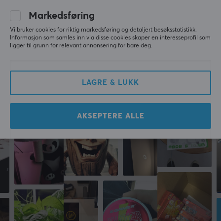
mulig varme.
Uansett er det slutt på kald kaffe👍
Markedsføring
MaxCustom USB Cup Heater - Svart - Koppvarmer
Vi bruker cookies for riktig markedsføring og detaljert besøksstatistikk.
last yr.
Informasjon som samles inn via disse cookies skaper en interesseprofil som
ligger til grunn for relevant annonsering for bare deg.
0 likes
Mer fra vårt fellesskap
LAGRE & LUKK
AKSEPTERE ALLE