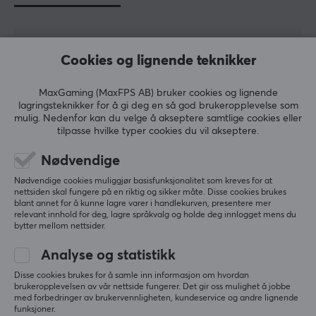
5
0%
Cookies og lignende teknikker
4.0
4
100%
3
0%
2
0%
MaxGaming (MaxFPS AB) bruker cookies og lignende
Basert på 1 vurdering
1
0%
lagringsteknikker for å gi deg en så god brukeropplevelse som
mulig. Nedenfor kan du velge å akseptere samtlige cookies eller
tilpasse hvilke typer cookies du vil akseptere.
SKRIV ANMELDELSE
Nødvendige
Nødvendige cookies muliggjør basisfunksjonalitet som kreves for at
Relevans
nettsiden skal fungere på en riktig og sikker måte. Disse cookies brukes
blant annet for å kunne lagre varer i handlekurven, presentere mer
relevant innhold for deg, lagre språkvalg og holde deg innlogget mens du
Alle anmeldelser
bytter mellom nettsider.
Annelise J
Verifisert kjøper
Analyse og statistikk
Epic Scout
Level 5
Disse cookies brukes for å samle inn informasjon om hvordan
brukeropplevelsen av vår nettside fungerer. Det gir oss mulighet å jobbe
Ikke 100 prosent varm kaffe. Men det kan være at 
med forbedringer av brukervennligheten, kundeservice og andre lignende
det er litt vrient å finne en kopp som leder mest 
funksjoner.