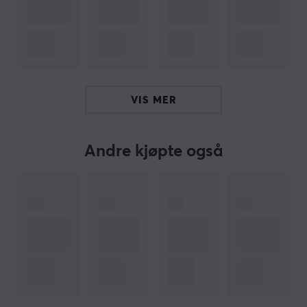
Ca 10,3 cm / 4,05 tommer. Det tas forbehold om feil
inntil 0-1 cm.
Hei!
Jeg er en oversettelsesrobot på MaxGaming og jeg har
VIS MER
oversatt denne produktteksten. Hvis du opplever feil i
teksten, kan du gjerne
dele tilbakemeldinger med meg.
Andre kjøpte også
ARTIKKELNUMMER
Vårt artikkelnummer: 32457
Produsentens artikkelnr: MM-30005
OM VAREMERKET
MaxCustom
- Designet for å fylle det økende behovet
for å tilpasse tastaturene til sine egne spesifikke behov