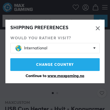
Hjem & Fritid
Livsstil
Annet tilbehør
SHIPPING PREFERENCES
WOULD YOU RATHER VISIT?
International
CHANGE COUNTRY
Continue to
www.maxgaming.no
MAXCUSTOM
USB Cup Heater - Hvit - Koppvarmer