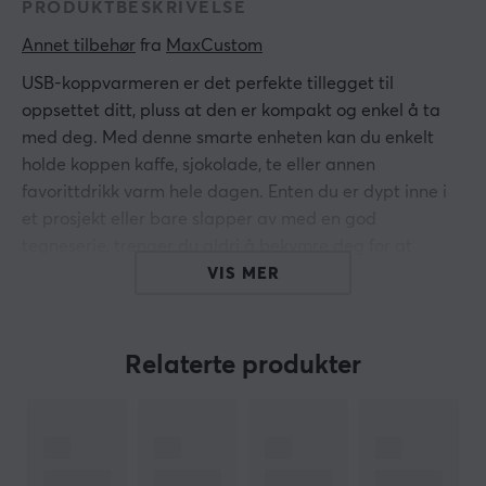
PRODUKTBESKRIVELSE
Annet tilbehør
 fra 
MaxCustom
USB-koppvarmeren er det perfekte tillegget til
oppsettet ditt, pluss at den er kompakt og enkel å ta
med deg. Med denne smarte enheten kan du enkelt
holde koppen kaffe, sjokolade, te eller annen
favorittdrikk varm hele dagen. Enten du er dypt inne i
et prosjekt eller bare slapper av med en god
tegneserie, trenger du aldri å bekymre deg for at
drinken din blir kald.
VIS MER
Perfekt for de kalde vinterdagene, en USB-koppvarmer
gjør det enkelt å nyte drinken akkurat slik du vil ha den,
Relaterte produkter
uansett hvor lenge du er opptatt med aktivitetene
dine. I tillegg er det en praktisk dings som enkelt kan
kobles til datamaskinen eller bærbar PC, noe som gjør
den både funksjonell og enkel å bruke.