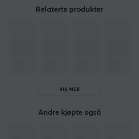
Relaterte produkter
Pulsar ES Arm Sleeve er tilgjengelig i syv forskjellige
spesialiserte hylsetyper som hjelper deg med å sikte
med presisjon og smidighet i spillingen. Avansert
absorpsjonsteknologi leder raskt bort svette og gir
konstant kjølighet selv under lange timer med lek. Å
beskytte håndflaten din mot friksjon med musematter
blir enklere med denne dedikerte hylsen -
spesialdesignet for spillere! Med den høyeste kvaliteten
og imponerende innovative funksjoner gir denne
kompresjonshylsen en uforglemmelig spillopplevelse og
VIS MER
komfort.
Finn den perfekte Pulsar Arm Sleeve som passer deg
Andre kjøpte også
best og få mer ut av spillingen din samtidig som du får
mer komfort. Sjekk ut alle de forskjellige armhylsene vi
har å tilby fra Pulsar og kjøp din i dag!