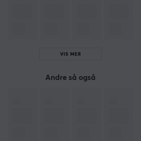
Hei!
Jeg er en oversettelsesrobot på MaxGaming og jeg har
oversatt denne produktteksten. Hvis du opplever feil i
teksten, kan du gjerne
dele tilbakemeldinger med meg.
ARTIKKELNUMMER
VIS MER
Vårt artikkelnummer: 33615
Produsentens artikkelnr: PAS06XLPRX
Andre så også
OM VAREMERKET
Pulsar
er et merke grunnlagt i 2020 med ett enkelt
oppdrag. Å lage rimelige produkter uten å gå på
akkord med kvalitet og ytelse. Pulsars grunnlegger har
vært i spillindustrien i over 10 år med dyp
teknologibakgrunn og erfaring. Merket har som mål å
bli en av verdens ledende leverandører av høyytelses