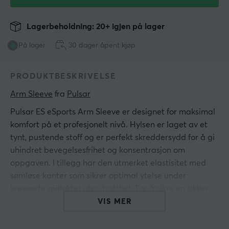
Lagerbeholdning: 20+ igjen på lager
På lager
30 dager åpent kjøp
PRODUKTBESKRIVELSE
Arm Sleeve
 fra 
Pulsar
Pulsar ES eSports Arm Sleeve er designet for maksimal
komfort på et profesjonelt nivå. Hylsen er laget av et
tynt, pustende stoff og er perfekt skreddersydd for å gi
uhindret bevegelsesfrihet og konsentrasjon om
oppgaven. I tillegg har den utmerket elastisitet med
sømløse kanter som sikrer optimal ytelse under
krevende spilløkter uten tretthet. For å sikre en sikker
og holdbar passform kommer hylsen også med et
VIS MER
premium, høyelastisk bånd som ytterligere øker
komforten og kontrollen mens du spiller.