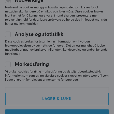
Nødvendige
7 mo. ago
Nødvendige cookies muliggjør basisfunksjonalitet som kreves for at
0 likes
nettsiden skal fungere på en riktig og sikker måte. Disse cookies brukes
blant annet for å kunne lagre varer i handlekurven, presentere mer
Daniel P
Verifisert kjøper
relevant innhold for deg, lagre språkvalg og holde deg innlogget mens du
bytter mellom nettsider.
Nice Champion
Level 12
PC
Xbox
Nintendo
Playstation
Retro
Analyse og statistikk
Kjempefornøyd
Disse cookies brukes for å samle inn informasjon om hvordan
brukeropplevelsen av vår nettside fungerer. Det gir oss mulighet å jobbe
Måtte ha Sleeve grunnet armen "klistret" seg til 
med forbedringer av brukervennligheten, kundeservice og andre lignende
pulten, så når jeg spillte og måtte gjøre spesielt 
funksjoner.
Vertikale bevegelser så kunne dette hindre meg litt. 
Sleeven sitter bra på armen og er behagelig å ha 
Markedsføring
på, den gir også god glid både på pulten min og 
musematten. Personlig skulle jeg hatt den sittende 
Vi bruker cookies for riktig markedsføring og detaljert besøksstatistikk.
Informasjon som samles inn via disse cookies skaper en interesseprofil som
litt strammere over underarm, men jeg kan ikke 
ligger til grunn for relevant annonsering for bare deg.
bestille mindre strl grunnet den ville blitt for stram 
rundt en relativt kraftig overarm. Kjøpte XL. Har 
overarm på rundt 47-48cm og underarmer på 
rundt 42-44. Alt i alt, kjempefornøyd med 
LAGRE & LUKK
produktet.
Behagelig