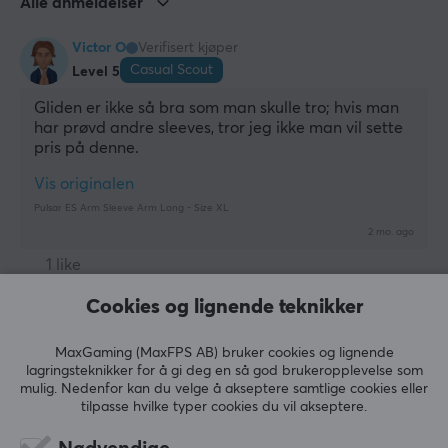
Alle anmeldelser
Victor O
Verifisert kjøper
Casual Scout
Level 5
Gliden er ikke så bra som man skulle tro; hvis man 
har prøvd andre sleeves, tror jeg ikke man vil sette 
pris på denne.
Vis originalen
Pulsar ES Arm Sleeve Arm Long - Size XL
2 mo. ago
1 like
Cookies og lignende teknikker
Sofie W
Verifisert kjøper
Comfy NPC
Level 1
MaxGaming (MaxFPS AB) bruker cookies og lignende
Sønnen ble super fornøyd.
lagringsteknikker for å gi deg en så god brukeropplevelse som
mulig. Nedenfor kan du velge å akseptere samtlige cookies eller
Vis originalen
tilpasse hvilke typer cookies du vil akseptere.
Pulsar ES Arm Sleeve Arm Long - Size XL