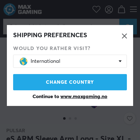
Datatilbehør
PC-mus & Tilbehør
Arm Sleeve
SHIPPING PREFERENCES
WOULD YOU RATHER VISIT?
International
CHANGE COUNTRY
Continue to
www.maxgaming.no
PULSAR
eS ARM Sleeve Arm Long - Size XL -