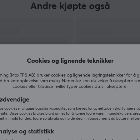
Andre kjøpte også
Cookies og lignende teknikker
ng (MaxFPS AB) bruker cookies og lignende lagringsteknikker for å g
d brukeropplevelse som mulig. Nedenfor kan du velge å akseptere sa
cookies eller tilpasse hvilke typer cookies du vil akseptere.
VIS MER
ødvendige
 cookies muliggjør basisfunksjonalitet som kreves for at nettsiden skal fungere på
måte. Disse cookies brukes blant annet for å kunne lagre varer i handlekurven, pre
nt innhold for deg, lagre språkvalg og holde deg innlogget mens du bytter mellom 
Andre så også
nalyse og statistikk