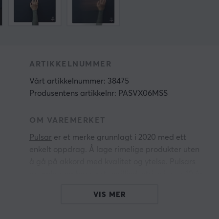
ARTIKKELNUMMER
Vårt artikkelnummer: 38475
Produsentens artikkelnr: PASVX06MSS
OM VAREMERKET
Pulsar
er et merke grunnlagt i 2020 med ett
enkelt oppdrag. Å lage rimelige produkter uten
å gå på akkord med kvalitet og ytelse. Pulsars
grunnlegger har vært i spillindustrien i over 10 år
med dyp teknologibakgrunn og erfaring. Merket
VIS MER
har som mål å bli en av verdens ledende
leverandører av høyytelses spill- og