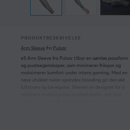
PRODUKTBESKRIVELSE
Arm Sleeve
 fra 
Pulsar
eS Arm Sleeve fra Pulsar tilbyr en sømløs passform
og pusteegenskaper, som minimerer friksjon og
maksimerer komfort under intens gaming. Med en
nøye utviklet nylon-spandex blanding gir den økt
luftstrøm og bevegelse. Sleeven er designet for å
eliminere huddragning og oljetransfer, noe som
resulterer i en rask og jevn glidning. Det høystyrke
båndet sikrer at utstyret holdes på plass, noe som
muliggjør full konsentrasjon på spillet.