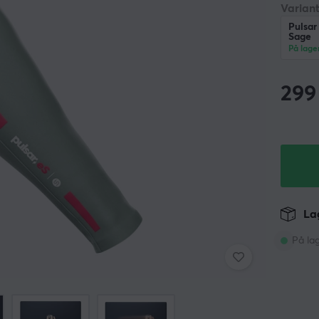
Variant
Pulsar
Sage
På lage
299
Lag
På la