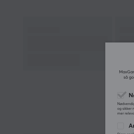
Active Moisture-Wicking beskytter musematte
og holder armen fresj
MaxGami
så go
N
Nødvendige
og sikker 
mer releva
A