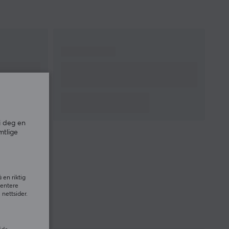
i deg en
mtlige
 en riktig
sentere
nettsider.