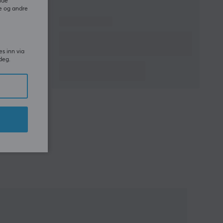
ide
e og andre
es inn via
deg.