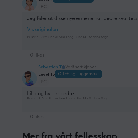
PC
Jeg føler at disse nye ermene har bedre kvalitet
Vis originalen
Pulsar eS Arm Sleeve Arm Long - Size M - Sedona Sage
0 likes
Sebastian T
Verifisert kjøper
Glitching Juggernaut
Level 15
PC
Lilla og hvit er bedre
Pulsar eS Arm Sleeve Arm Long - Size M - Sedona Sage
0 likes
Mer fra vårt fellesskap