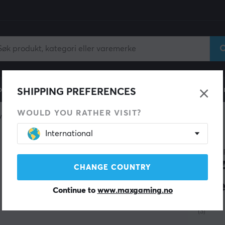
ll
Gamingstol
Mobiltilbehør
Hjem & Fritid
Fun
SHIPPING PREFERENCES
WOULD YOU RATHER VISIT?
ve
International
PULSA
eS 
CHANGE COUNTRY
Siz
Continue to
www.maxgaming.no
(3)