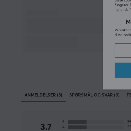
Disse cook
fungerer. 
lignende f
M
Vi bruker 
disse cook
ANMELDELSER (3)
SPØRSMÅL OG SVAR (0)
F
5
3
3.7
4
3