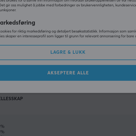
ies brukes for å samle inn informasjon om hvordan brukeropplevelsen av vår netts
Det gir oss mulighet å jobbe med forbedringer av brukervennligheten, kundeservic
unksjoner.
arkedsføring
cookies for riktig markedsføring og detaljert besøksstatistikk. Informasjon som saml
ies skaper en interesseprofil som ligger til grunn for relevant annonsering for bare 
LAGRE & LUKK
VIS MER
AKSEPTERE ALLE
ELLESSKAP
3%
3%