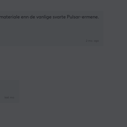
smateriale enn de vanlige svarte Pulsar-ermene.
2 mo. ago
last mo.