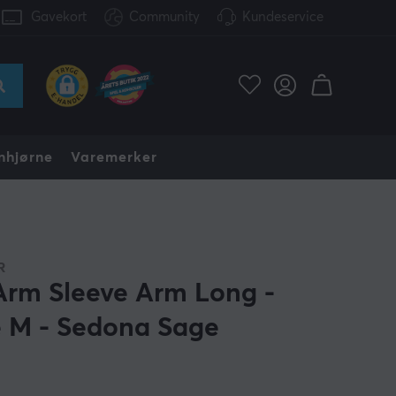
Gavekort
Community
Kundeservice
nhjørne
Varemerker
R
Arm Sleeve Arm Long -
e M - Sedona Sage