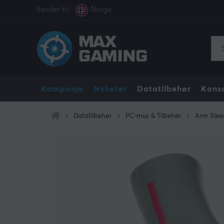
Sender til:
Norge
Kampanje
Nyheter
Datatilbehør
Konso
Datatilbehør
PC-mus & Tilbehør
Arm Slee