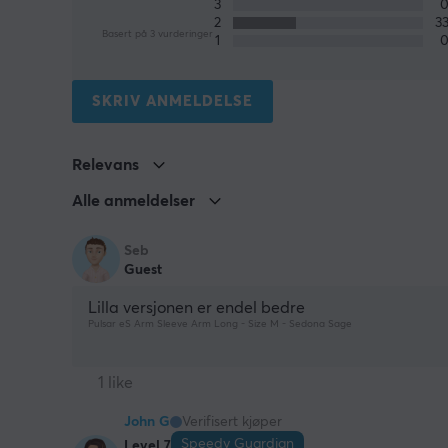
3
2
3
Basert på 3 vurderinger
1
SKRIV ANMELDELSE
Relevans
Alle anmeldelser
Seb
Guest
Lilla versjonen er endel bedre
Pulsar eS Arm Sleeve Arm Long - Size M - Sedona Sage
1 like
John G
Verifisert kjøper
Speedy Guardian
Level 7