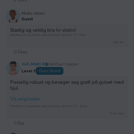
Malin nilsen
Guest
Stødig og veldig bra tv-stativ!
MaxMount Gulvstativ med justerbar arm for TV - Hvit
last wk.
0 likes
Veli-Matti K
Verifisert kjøper
Guru Scout
Level 5
Passelig robust og beveger seg godt på gulvet med 
hjul.
Vis originalen
MaxMount Gulvstativ med justerbar arm for TV - Svart
3 mo. ago
1 like