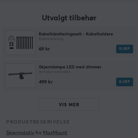
Utvalgt tilbehør
Kabelhåndteringssett - Kabelholdere
Kabelsortering
69 kr
KJØP
Skjermlampe LED med dimmer
Armatur innendørs
499 kr
KJØP
VIS MER
PRODUKTBESKRIVELSE
Skjermstativ
 fra 
MaxMount