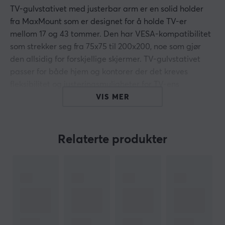
TV-gulvstativet med justerbar arm er en solid holder
fra MaxMount som er designet for å holde TV-er
mellom 17 og 43 tommer. Den har VESA-kompatibilitet
som strekker seg fra 75x75 til 200x200, noe som gjør
den allsidig for forskjellige skjermer. TV-gulvstativet
passer for både hjem og kontorer der det kreves
fleksibilitet og justeringsmuligheter for TV-ens
plassering.
VIS MER
Stativet er laget av en kombinasjon av aluminium, stål
og plast, noe som gir en solid konstruksjon samtidig
Relaterte produkter
som det er enkelt å flytte. Målene er 410 x 410 x 1222
mm, med en vektkapasitet på 5 til 17 kg. Det har en fri
vippedesign med en vippevinkel på +75° til -45°, samt
svingmuligheter på +20° til -20° og rotasjonskapasitet
på -180° til +180°. Innebygde fjærer muliggjør
vektjustering, og skjulte hjul i basen gjør at det kan
flyttes jevnt. Stativet har også et