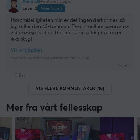
Anna L
Verifisert kjøper
Nice Scout
Level 5
I toromsleiligheten min er det ingen dørkarmer, så 
jeg ruller den 43-tommers TV-en mellom soverom<-
>stue<->spisestue. Det fungerer veldig bra og er 
ikke stygt.
Vis originalen
MaxMount Gulvstativ med justerbar arm for TV - Hvit
last mo.
0 likes
VIS FLERE KOMMENTARER (10)
Mer fra vårt fellesskap