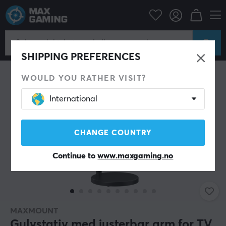
Datatilbehør
Skjerm
Skjermstativ
SHIPPING PREFERENCES
WOULD YOU RATHER VISIT?
International
CHANGE COUNTRY
Continue to
www.maxgaming.no
MAXMOUNT
Gulvstativ med justerbar arm for TV