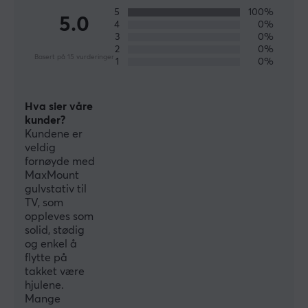
plasser dem på en smartere måte.
5
100%
5.0
4
0%
3
0%
2
0%
SPESIFIKASJONER
Basert på 15 vurderinger
1
0%
DIMENSJON & VEKT
Maks belastning per skjerm
Hva sier våre
17 kg
kunder?
Kundene er
Bredde
veldig
41 cm
fornøyde med
MaxMount
Dybde
gulvstativ til
41 cm
TV, som
oppleves som
Høyde
solid, stødig
122.2 cm
og enkel å
flytte på
takket være
EGENSKAPER
hjulene.
Mange
Antall skjermer