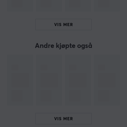
kabelhåndteringssystem for å holde orden på kablene.
Sammendrag
VIS MER
Juster høyde og vinkel for optimal TV-visning
Passer til skjermer mellom 17 og 43 tommer, VESA
75x75 til 200x200
Andre kjøpte også
Passer for både hjem og kontor
Funksjonell vippe- og rotasjonsfunksjon for
reduksjon av gjenskinn
Skjult kabelhåndtering og hjul for enkel bevegelse
Hei!
Jeg er en oversettelsesrobot på MaxGaming og jeg har
oversatt denne produktteksten. Hvis du opplever feil i
teksten, kan du gjerne
dele tilbakemeldinger med meg.
VIS MER