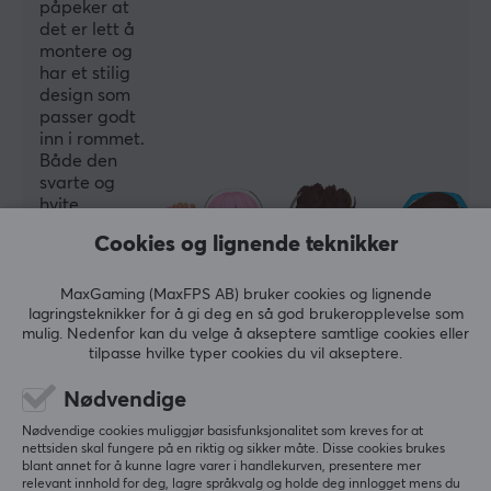
påpeker at
1
det er lett å
montere og
Materiale
har et stilig
Plast
design som
passer godt
Rotasjon
inn i rommet.
+180°~-180°
Både den
svarte og
Snuområde
hvite
+20°~-20°
varianten får
Cookies og lignende teknikker
ros for
Montering
kvalitet og
Freestanding
funksjonalitet.
MaxGaming (MaxFPS AB) bruker cookies og lignende
lagringsteknikker for å gi deg en så god brukeropplevelse som
Tipping
mulig. Nedenfor kan du velge å akseptere samtlige cookies eller
Oppsummert med AI av GAMIFIERA.®
tilpasse hvilke typer cookies du vil akseptere.
+75°~-45°
SKRIV ANMELDELSE
Nødvendige
Farge
Svart
Nødvendige cookies muliggjør basisfunksjonalitet som kreves for at
Relevans
nettsiden skal fungere på en riktig og sikker måte. Disse cookies brukes
blant annet for å kunne lagre varer i handlekurven, presentere mer
Alle anmeldelser
relevant innhold for deg, lagre språkvalg og holde deg innlogget mens du
FUNKSJONER