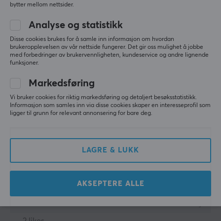
bytter mellom nettsider.
VESA veggmontering
Frank Roger E
Verifisert kjøper
Analyse og statistikk
100x100, 200x100, 200x200, 75x75
Slow Scout
Level 5
Disse cookies brukes for å samle inn informasjon om hvordan
Kabelhåndtering
Meget bra og solid/stødig til mitt TV. Og knall med 
brukeropplevelsen av vår nettside fungerer. Det gir oss mulighet å jobbe
med forbedringer av brukervennligheten, kundeservice og andre lignende
små hjul under til å forflytte etter behov
Ja
funksjoner.
MaxMount Gulvstativ med justerbar arm for TV - Svart
3 mo. ago
Markedsføring
GARANTI
2 likes
Vi bruker cookies for riktig markedsføring og detaljert besøksstatistikk.
Produsentens garanti
Informasjon som samles inn via disse cookies skaper en interesseprofil som
ligger til grunn for relevant annonsering for bare deg.
Carola P
Verifisert kjøper
1 års garanti
Casual Scout
Level 5
Veldig smidig og nett sammenlignet med mange 
LAGRE & LUKK
andre TV-gulvstativer. Lett å flytte takket være 
hjulene. Veldig fornøyd!
Vis originalen
AKSEPTERE ALLE
MaxMount Gulvstativ med justerbar arm for TV - Svart
3 mo. ago
2 likes