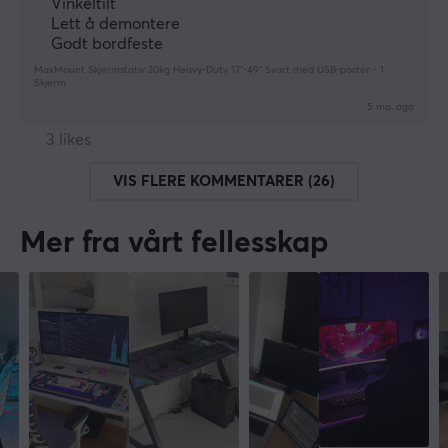
Vinkeltilt
Lett å demontere
Godt bordfeste
MaxMount Skjermstativ 20kg Heavy-Duty 17”-49” Svart med USB-porter - 1
Skjerm
5 mo. ago
3 likes
VIS FLERE KOMMENTARER (26)
Mer fra vårt fellesskap