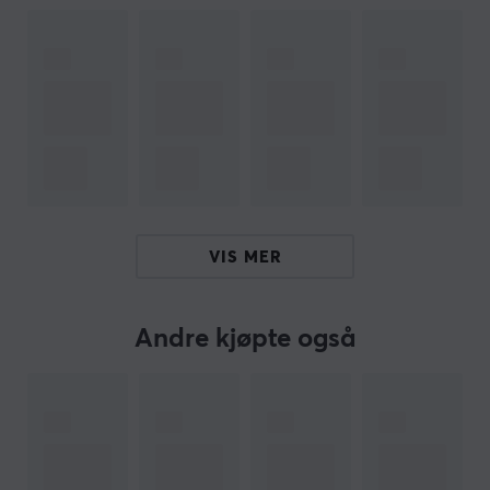
enkelt via en klem, noe som sparer plass og gjør
installasjonen rask og effektiv. Stativet har overlegen
gassfjærteknologi for problemfri justerbarhet, noe som
gjør det mulig å lene, svinge eller rotere skjermen med
letthet. USB-A og USB-C-portene gjør at du kan koble
til enhetene dine nær hånden og opprettholde et
organisert arbeidsområde. Kabelhåndteringssystemet
holder kablene på plass, noe som bidrar til et renere
arbeidsmiljø.
VIS MER
Oppsummering
Skjermstativ for enkelt skjerm
Andre kjøpte også
Støtter opp til 20 kg og 49” skjermer
For gamere og profesjonelle kontorinnstillinger
Gassfjærteknologi for enkel justering
Innebygd USB-hub for tilkobling av enheter