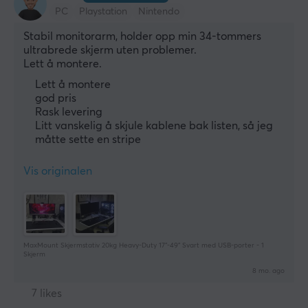
PC
Playstation
Nintendo
Stabil monitorarm, holder opp min 34-tommers 
ultrabrede skjerm uten problemer.
Lett å montere.
Lett å montere
god pris
Rask levering
Litt vanskelig å skjule kablene bak listen, så jeg
måtte sette en stripe
Vis originalen
MaxMount Skjermstativ 20kg Heavy-Duty 17”-49” Svart med USB-porter - 1
Skjerm
8 mo. ago
7 likes