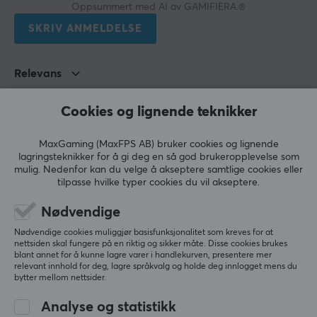
Montering
Oppsummert med AI av GAMIFIERA.®
Klemme
SKRIV ANMELDELSE
Tipping
+50°~-20°
Relevans
Farge
Alle anmeldelser
Svart
Cookies og lignende teknikker
Stian J
Verifisert kjøper
MaxGaming (MaxFPS AB) bruker cookies og lignende
FUNKSJONER
Mindful Challenger
Level 10
lagringsteknikker for å gi deg en så god brukeropplevelse som
mulig. Nedenfor kan du velge å akseptere samtlige cookies eller
VESA veggmontering
Veldig ok arm til en god pris, balanserer store 
tilpasse hvilke typer cookies du vil akseptere.
skjermer veldig bra.
100x100, 75x75
Nødvendige
Kabelhåndtering
Ja
Nødvendige cookies muliggjør basisfunksjonalitet som kreves for at
nettsiden skal fungere på en riktig og sikker måte. Disse cookies brukes
blant annet for å kunne lagre varer i handlekurven, presentere mer
MaxMount Skjermstativ 20kg Heavy-Duty 17”-49” Hvit med USB-porter - 1 Skjerm
relevant innhold for deg, lagre språkvalg og holde deg innlogget mens du
GARANTI
3 mo. ago
bytter mellom nettsider.
Produsentens garanti
3 likes
Analyse og statistikk
2 års garanti