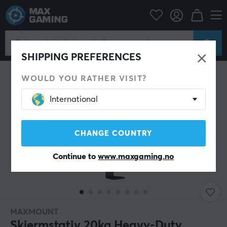
Datatilbehør
Skjerm
Skjermstativ
SPAR 25%
SHIPPING PREFERENCES
WOULD YOU RATHER VISIT?
International
CHANGE COUNTRY
Continue to
www.maxgaming.no
MAXMOUNT
Skjermstativ 20kg Heavy-Duty