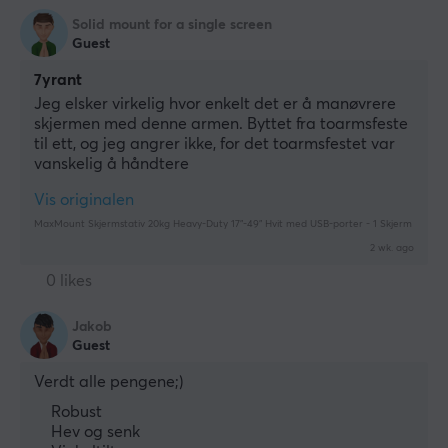
Solid mount for a single screen
Guest
7yrant
Jeg elsker virkelig hvor enkelt det er å manøvrere 
skjermen med denne armen. Byttet fra toarmsfeste 
til ett, og jeg angrer ikke, for det toarmsfestet var 
vanskelig å håndtere
Vis originalen
MaxMount Skjermstativ 20kg Heavy-Duty 17”-49” Hvit med USB-porter - 1 Skjerm
2 wk. ago
0 likes
Jakob
Guest
Verdt alle pengene;)
Robust
Hev og senk