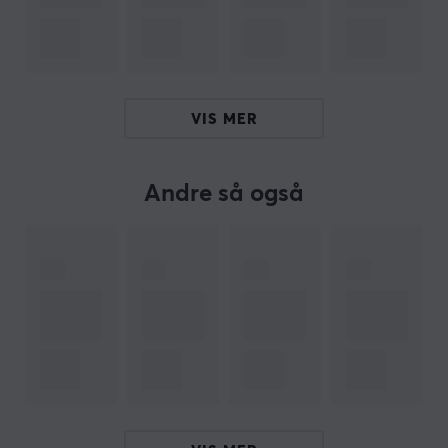
Hei!
Jeg er en oversettelsesrobot på MaxGaming og jeg har
oversatt denne produktteksten. Hvis du opplever feil i
teksten, kan du gjerne
dele tilbakemeldinger med meg.
VIS MER
ARTIKKELNUMMER
Andre så også
Vårt artikkelnummer: 29988
Produsentens artikkelnr: LDT69-C012UCP
OM VAREMERKET
Robuste produkter fra
MaxMount
– Varemerket ble
grunnlagt i Stockholm i 2019. Formålet var å løfte fram
rimelige og stilrene produkter til gaming og kontoret. I
dag selger MaxMount blant annet
dataskjermstativer
,
veggfester til TV,
kabelhåndtering
og mye mer.