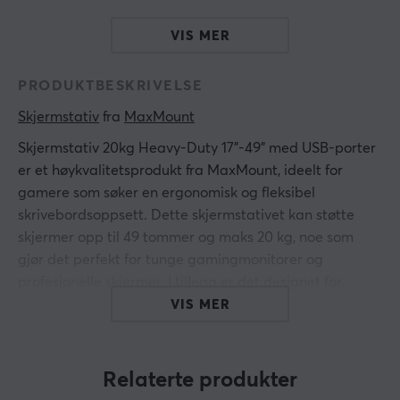
VIS MER
PRODUKTBESKRIVELSE
Skjermstativ
 fra 
MaxMount
Skjermstativ 20kg Heavy-Duty 17"-49" med USB-porter
er et høykvalitetsprodukt fra MaxMount, ideelt for
gamere som søker en ergonomisk og fleksibel
skrivebordsoppsett. Dette skjermstativet kan støtte
skjermer opp til 49 tommer og maks 20 kg, noe som
gjør det perfekt for tunge gamingmonitorer og
profesjonelle skjermer. I tillegg er det designet for
enkelt å tilpasse visningsvinkler, noe som minimerer
VIS MER
belastningen på øyne og nakke.
Den holdbare konstruksjonen av aluminium og stål
Relaterte produkter
garanterer stabilitet og lang levetid. Montering skjer