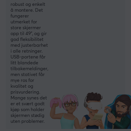
robust og enkelt
Høyde
å montere. Det
55.5 cm
fungerer
utmerket for
store skjermer
EGENSKAPER
opp til 49”, og gir
god fleksibilitet
Antall skjermer
med justerbarhet
1
i alle retninger.
USB-portene får
Materiale
litt blandede
Aluminium, Plast, Stål
tilbakemeldinger,
men stativet får
Skjerm størrelse
mye ros for
17-49"
kvalitet og
prisvurdering.
Rotasjon
Mange synes det
+180°~-180°
er et svært godt
kjøp som holder
Snuområde
skjermen stødig
+90°~-90°
uten problemer.