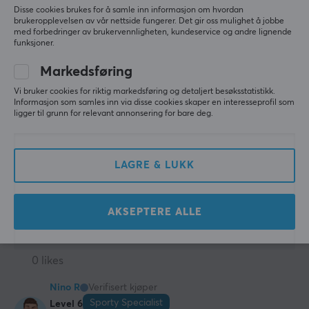
Thomas N
Verifisert kjøper
Disse cookies brukes for å samle inn informasjon om hvordan
brukeropplevelsen av vår nettside fungerer. Det gir oss mulighet å jobbe
Sporty Specialist
Level 6
med forbedringer av brukervennligheten, kundeservice og andre lignende
PC
Playstation
funksjoner.
Beste arm ever!
Markedsføring
Fantastisk god og fin arm. Dønn stabil og lett 
Vi bruker cookies for riktig markedsføring og detaljert besøksstatistikk.
montere.
Informasjon som samles inn via disse cookies skaper en interesseprofil som
ligger til grunn for relevant annonsering for bare deg.
Stabil
ingen
Lett montere
Veldig god kvalitet
LAGRE & LUKK
AKSEPTERE ALLE
MaxMount Skjermstativ 20kg Heavy-Duty 17”-49” Hvit med USB-porter - 1 Skjerm
last wk.
0 likes
Nino R
Verifisert kjøper
Sporty Specialist
Level 6