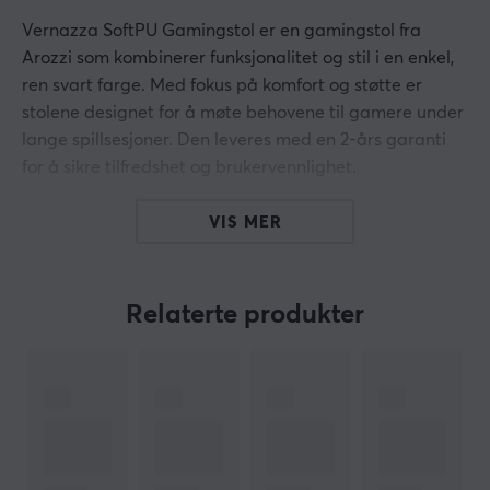
Vernazza SoftPU Gamingstol er en gamingstol fra
Arozzi som kombinerer funksjonalitet og stil i en enkel,
ren svart farge. Med fokus på komfort og støtte er
stolene designet for å møte behovene til gamere under
lange spillsesjoner. Den leveres med en 2-års garanti
for å sikre tilfredshet og brukervennlighet.
Stolen er laget av SoftPU-lær, som gir en myk overflate
VIS MER
som er lett å rengjøre. Den robuste
rammekonstruksjonen garanterer holdbarhet og
stabilitet, noe som er kritisk for intensiv bruk. Det
Relaterte produkter
justerbare sittehøyden og de ergonomiske armlenene
bidrar til en bedre sittestilling og reduserer risikoen for
anstrengte muskler. Høyden på stolen kan enkelt
justeres for å passe ulike brukere og skrivebordshøyder.
Oppsummering