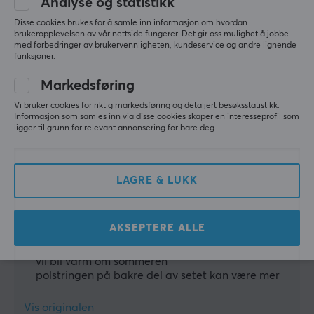
Analyse og statistikk
Vis originalen
Rammekonstruksjon
Disse cookies brukes for å samle inn informasjon om hvordan
Stål
Arozzi Vernazza SoftPU Gamingstol - Brun
brukeropplevelsen av vår nettside fungerer. Det gir oss mulighet å jobbe
med forbedringer av brukervennligheten, kundeservice og andre lignende
5 mo. ago
Vinkeljustering
funksjoner.
1 like
Ja
Markedsføring
Emmanuel J
Verifisert kjøper
Hydraulisk gasstempel
Vi bruker cookies for riktig markedsføring og detaljert besøksstatistikk.
Cheesing Private
Level 3
Klasse 4
Informasjon som samles inn via disse cookies skaper en interesseprofil som
ligger til grunn for relevant annonsering for bare deg.
Flott stol!
Sokkel
Flott stol!
Forsterket aluminium
LAGRE & LUKK
Min forrige stol var fra Arozzi, men den var i stoff, og 
Hodestøtte
dette skinnet er flott så langt. Jeg kan bare 
Ja
forestille meg hvor varmt det blir om sommeren, 
men det er prisen du betaler for en klassisk stol.
AKSEPTERE ALLE
Ryggstøtte
skinn
Ja
vil bli varm om sommeren
Farge
polstringen på bakre del av setet kan være mer
Svart
Vis originalen