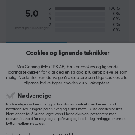
DIMENSJON & VEKT
5
100%
5.0
Andefalt høyde
4
0%
3
0%
165-195 cm
2
0%
Basert på 2 vurderinger
1
0%
Maksimal belastning
145 kg
SKRIV ANMELDELSE
Vekt
Cookies og lignende teknikker
26 kg
MaxGaming (MaxFPS AB) bruker cookies og lignende
Relevans
lagringsteknikker for å gi deg en så god brukeropplevelse som
EGENSKAPER
mulig. Nedenfor kan du velge å akseptere samtlige cookies eller
Alle anmeldelser
tilpasse hvilke typer cookies du vil akseptere.
Stoltype
Gaming, Kontor
Nathalie E
Verifisert kjøper
Nødvendige
Chilled Scout
Level 5
Møbeltrekk
Nødvendige cookies muliggjør basisfunksjonalitet som kreves for at
Fantastisk!
nettsiden skal fungere på en riktig og sikker måte. Disse cookies brukes
Premium PU-lær
blant annet for å kunne lagre varer i handlekurven, presentere mer
Fantastisk stol!
relevant innhold for deg, lagre språkvalg og holde deg innlogget mens du
Armlener
bytter mellom nettsider.
Utrolig behagelig!
3-veis