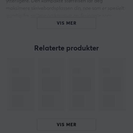
ytterligere. Den kompakte størrelsen lar deg
maksimere skrivebordsplassen din, noe som er spesielt
gunstig for spillere og kreative profesjonelle som
trenger ekstra plass til andre enheter. I tillegg tilbyr
VIS MER
GMMK 3 RGB-belysning og programmerbare
funksjoner som lar deg tilpasse arbeidsmiljøet ditt
ytterligere.
Relaterte produkter
Opplev en imponerende 1000Hz pollingfrekvens som
sikrer rask og responsiv registrering av hvert tastetrykk.
I tillegg er GMMK 3 utstyrt med lyddempende skum,
som bidrar til en roligere og mer behagelig skrive- og
spilleopplevelse. Denne ergonomiske designen gjør den
perfekt for langtidsbruk, enten du spiller, jobber eller
skriver.
NOTE
VIS MER
Taster og brytere kjøpes separat