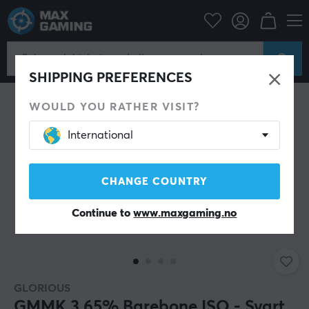
Datatilbehør
Tastatur og tilbehør
Custom keyboard
Barebone
SHIPPING PREFERENCES
WOULD YOU RATHER VISIT?
International
CHANGE COUNTRY
Continue to
www.maxgaming.no
GLORIOUS
GMMK 3 65% Barebone ISO - Svart