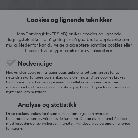
i førsteklasses kvalitet og overkommelige priser for alle,
og har utfordret den tradisjonelle PC-spillindustrien
siden oppstarten i 2014.
Cookies og lignende teknikker
Glorious sine produkter ble bygget for å imøtekomme
MaxGaming (MaxFPS AB) bruker cookies og lignende
behovene til selv de mest kresne spillerne som ønsket
lagringsteknikker for å gi deg en så god brukeropplevelse som
mulig. Nedenfor kan du velge å akseptere samtlige cookies eller
mer enn andre kunne tilby. Siden de var en av de første
tilpasse hvilke typer cookies du vil akseptere.
som tilbød en ultralett spillmus med RGB-belysning har
VIS MER
de siden den gang fortsatt å ta spillindustrien med
Nødvendige
storm.
Nødvendige cookies muliggjør basisfunksjonalitet som kreves for at
nettsiden skal fungere på en riktig og sikker måte. Disse cookies brukes
ANMELDELSER (0)
SPØRSMÅL OG SVAR (0)
FELLESS
blant annet for å kunne lagre varer i handlekurven, presentere mer
relevant innhold for deg, lagre språkvalg og holde deg innlogget mens du
SPESIFIKASJONER
bytter mellom nettsider.
EGENSKAPER
Analyse og statistikk
5
0%
Farge
0.0
4
0%
Disse cookies brukes for å samle inn informasjon om hvordan
Svart
brukeropplevelsen av vår nettside fungerer. Det gir oss mulighet å jobbe
3
0%
med forbedringer av brukervennligheten, kundeservice og andre lignende
2
0%
Basert på 0 vurderinger
funksjoner.
1
0%
GARANTI