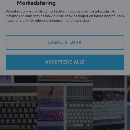
Markedsføring
Produsentens garanti
SKRIV ANMELDELSE
Vi bruker cookies for riktig markedsføring og detaljert besøksstatistikk.
2 års garanti
Informasjon som samles inn via disse cookies skaper en interesseprofil som
ligger til grunn for relevant annonsering for bare deg.
Mer fra vårt fellesskap
LAGRE & LUKK
AKSEPTERE ALLE