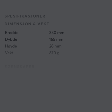
SPESIFIKASJONER
DIMENSJON & VEKT
Bredde
330 mm
Dybde
165 mm
Høyde
28 mm
Vekt
870 g
EGENSKAPER
Språkoppsett
ISO German, ISO
Nordic, ISO UK
N-key rollover
Ja
Anti-ghosting
Ja
Hotswap
Ja
Farge
Svart