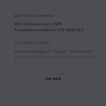
ARTIKKELNUMMER
Vårt artikkelnummer: 27299
Produsentens artikkelnr: VTK-6600-BLK
OM VAREMERKET
Innovative
tastatur
fra
Vortex
- Selskapet ble
grunnlagt i 2010 med en målsetning om at med
t
høykvalitets materialer, håndverksdesign, unike
funksjoner og overkommelige priser så skal
tastaturet være grunnlaget for alt datatilbehør.
VIS MER
Gjennom å utfordre etablerte normer, har
Vortex omdefinert tastaturet flere ganger. Alt
,
de gjør er å gi brukerne deres en ultimat
opplevelse.