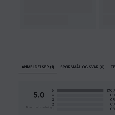
Hei!
Jeg er en oversettelsesrobot på MaxGaming og jeg
har oversatt denne produktteksten. Hvis du
opplever feil i teksten, kan du gjerne
dele
tilbakemeldinger med meg.
ANMELDELSER (1)
SPØRSMÅL OG SVAR (0)
F
5
100
5.0
4
0
3
0
2
0
Basert på 1 vurdering
1
0