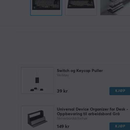
Switch og Keycap Puller
Verktøy
39 kr
KJØP
Universal Device Organizer for Desk -
Oppbevaring til arbeidsbord Grå
Skrivebordstilbehør
149 kr
KJØP