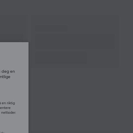
FORBINDELSE
Forbindelse
2.4GHz, Bluetooth,
USB
Trådløs
Ja
Kompatibilitet
Linux, MAC, PC
GARANTI
i deg en
Produsentens garanti
1 års garanti
mtlige
 en riktig
sentere
nettsider.