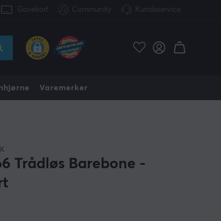
Gavekort
Community
Kundeservice
nhjørne
Varemerker
X
6 Trådløs Barebone -
rt