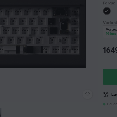
Farge:
Variant
Vortex
På lage
164
Lag
På la