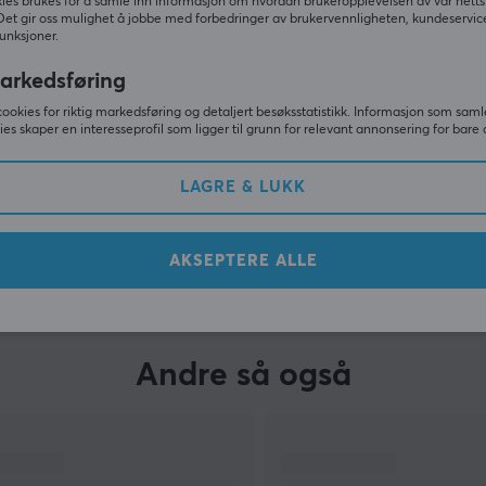
ies brukes for å samle inn informasjon om hvordan brukeropplevelsen av vår netts
ne
Det gir oss mulighet å jobbe med forbedringer av brukervennligheten, kundeservic
unksjoner.
e
t
arkedsføring
cookies for riktig markedsføring og detaljert besøksstatistikk. Informasjon som saml
ies skaper en interesseprofil som ligger til grunn for relevant annonsering for bare 
LAGRE & LUKK
VIS MER
AKSEPTERE ALLE
Andre så også