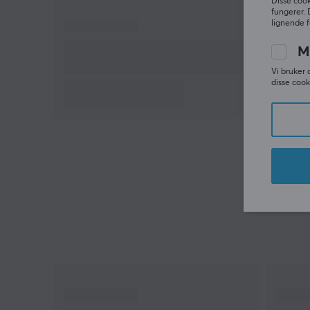
Disse cook
fra fortidens tastaturer, men er utstyrt med moder
fungerer. 
lignende f
teknologi og funksjoner som vi forventer av modern
tastaturer. Kjøp din Vortex PC66 og fullfør oppsette
M
i dag.
Vi bruker 
disse cook
Dette inkluderer:
Barebone-tastatur
Brukerhåndbok
USB Type-C-kabel
Tastehetteuttrekker
Brytertrekker
Sekskantnøkkel
2,4 GHz-mottaker
Sammendrag av QMK:
QMK-støtte = Kun kablet
Trådløs støtte = Ingen QMK