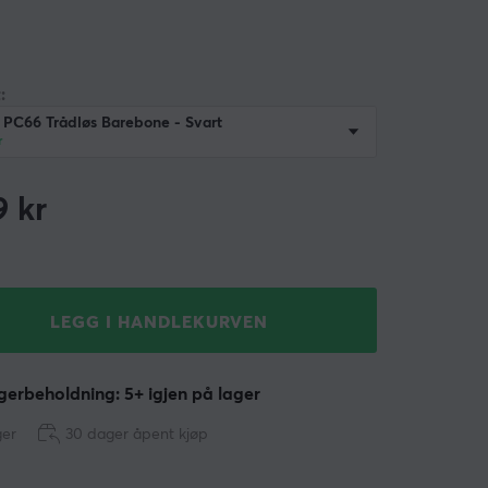
:
 PC66 Trådløs Barebone - Svart
r
9
kr
LEGG I HANDLEKURVEN
erbeholdning: 5+ igjen på lager
ger
30 dager åpent kjøp