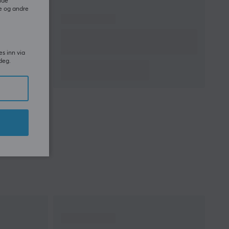
ide
e og andre
es inn via
deg.