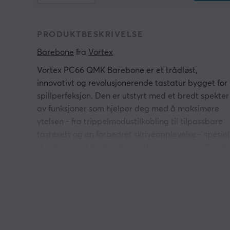
PRODUKTBESKRIVELSE
Barebone
 fra 
Vortex
Vortex PC66 QMK Barebone er et trådløst,
innovativt og revolusjonerende tastatur bygget for
spillperfeksjon. Den er utstyrt med et bredt spekter
av funksjoner som hjelper deg med å maksimere
ytelsen - fra trippelmodustilkobling til tilpassbare
tastesett og en forbedret skriveopplevelse - spesiel
skreddersydd for å gi fantastiske resultater. Og alt
dette støttes av teknologi og ingeniørkunst i
verdensklasse for å sikre langsiktig pålitelighet.
Vortex PC66 Barebone støtter trippelmodus (kablet
Bluetooth og 2,4 GHz), slik at du kan bytte mellom
kablet og trådløs tilkobling etter behov - noe som