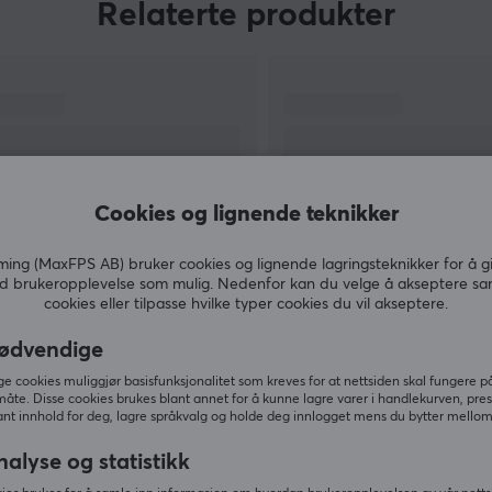
Relaterte produkter
Vortex tastatur er håndverk som ikke går på
kompromiss med kvaliteten, spesielt når de
r
slipper et tastatur i begrenset opplag. De
utfordrer konstant grensene for å være
n
nyskapende og kunne tilby et tastatur som
presterer på aller høyeste nivå. Deres innovative
produktutvikling har gjort at de har satt sitt
Cookies og lignende teknikker
preg på tastaturscenen som en av de absolutt
r
beste.
ng (MaxFPS AB) bruker cookies og lignende lagringsteknikker for å g
d brukeropplevelse som mulig. Nedenfor kan du velge å akseptere sa
VIS MER
cookies eller tilpasse hvilke typer cookies du vil akseptere.
g
ødvendige
de
 cookies muliggjør basisfunksjonalitet som kreves for at nettsiden skal fungere på
måte. Disse cookies brukes blant annet for å kunne lagre varer i handlekurven, pre
nt innhold for deg, lagre språkvalg og holde deg innlogget mens du bytter mellom 
Andre kjøpte også
nalyse og statistikk