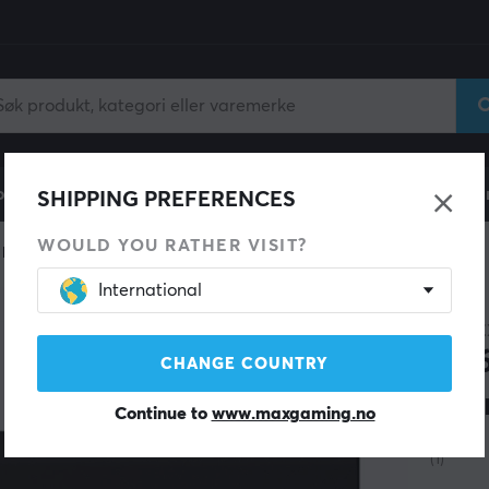
ll
Gamingstol
Mobiltilbehør
Hjem & Fritid
Fun
SHIPPING PREFERENCES
WOULD YOU RATHER VISIT?
 keyboard
Barebone
International
VORTE
PC6
CHANGE COUNTRY
Sva
Continue to
www.maxgaming.no
(1)