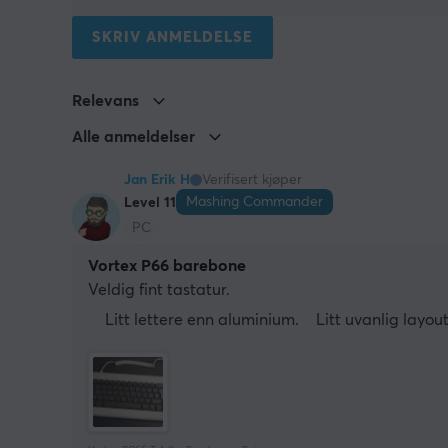
SKRIV ANMELDELSE
Relevans
Alle anmeldelser
Jan Erik H
Verifisert kjøper
Mashing Commander
Level 11
PC
Vortex P66 barebone
Veldig fint tastatur.
Litt lettere enn aluminium.
Litt uvanlig layout