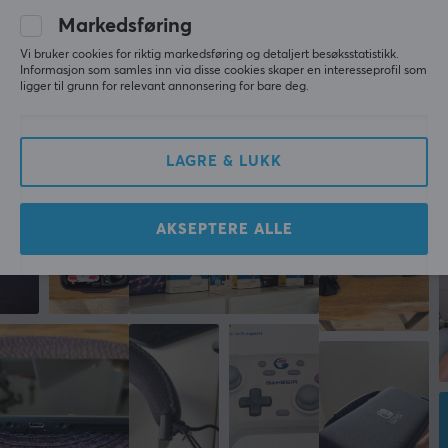
Vis originalen
Markedsføring
Snakebyte Travel Case for Nintendo Switch 2
Vi bruker cookies for riktig markedsføring og detaljert besøksstatistikk.
11 mo. ago
Informasjon som samles inn via disse cookies skaper en interesseprofil som
ligger til grunn for relevant annonsering for bare deg.
0 likes
Mer fra vårt fellesskap
LAGRE & LUKK
AKSEPTERE ALLE