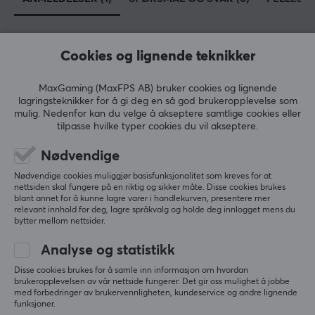
Cookies og lignende teknikker
5
100%
5.0
4
0%
MaxGaming (MaxFPS AB) bruker cookies og lignende
3
0%
lagringsteknikker for å gi deg en så god brukeropplevelse som
2
0%
Basert på 1 vurdering
mulig. Nedenfor kan du velge å akseptere samtlige cookies eller
1
0%
tilpasse hvilke typer cookies du vil akseptere.
Nødvendige
SKRIV ANMELDELSE
Nødvendige cookies muliggjør basisfunksjonalitet som kreves for at
nettsiden skal fungere på en riktig og sikker måte. Disse cookies brukes
blant annet for å kunne lagre varer i handlekurven, presentere mer
Relevans
relevant innhold for deg, lagre språkvalg og holde deg innlogget mens du
bytter mellom nettsider.
Alle anmeldelser
Analyse og statistikk
Manuela K
Verifisert kjøper
Disse cookies brukes for å samle inn informasjon om hvordan
No-scope Scout
Level 5
brukeropplevelsen av vår nettside fungerer. Det gir oss mulighet å jobbe
med forbedringer av brukervennligheten, kundeservice og andre lignende
Veldig god design. Elsker det
funksjoner.