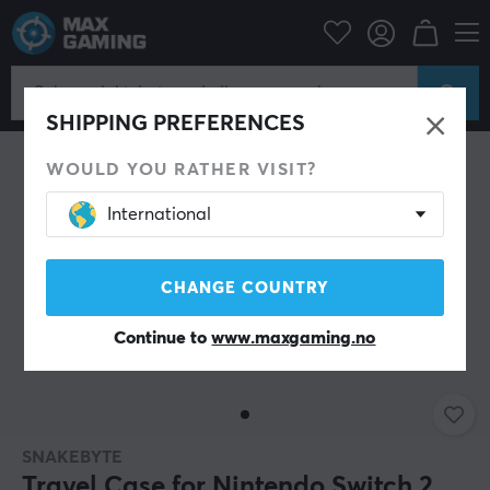
Konsoll
Nintendo
Switch Tilbehør
Bæreveske
SHIPPING PREFERENCES
WOULD YOU RATHER VISIT?
International
CHANGE COUNTRY
Continue to
www.maxgaming.no
SNAKEBYTE
Travel Case for Nintendo Switch 2