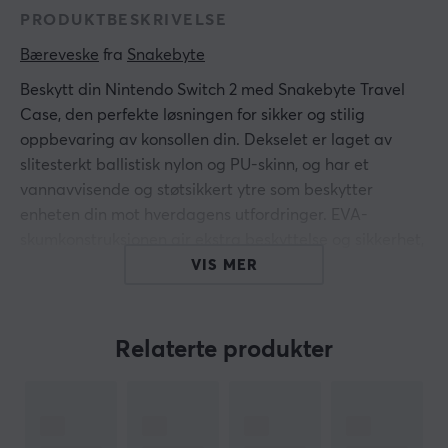
PRODUKTBESKRIVELSE
Bæreveske
 fra 
Snakebyte
Beskytt din Nintendo Switch 2 med Snakebyte Travel
Case, den perfekte løsningen for sikker og stilig
oppbevaring av konsollen din. Dekselet er laget av
slitesterkt ballistisk nylon og PU-skinn, og har et
vannavvisende og støtsikkert ytre som beskytter
enheten din mot hverdagens utfordringer. EVA-
skumkonstruksjonen gir ekstra beskyttelse og sikkerhet,
samtidig som designet forblir kompakt og praktisk.
VIS MER
Snakebyte reisevesken har god plass til konsollen og
tilbehøret ditt, slik at alt du trenger er på ett sted. Det
Relaterte produkter
gummierte komforthåndtaket gjør den enkel å bære,
uansett hvor du skal. Perfekt for reiser eller
hverdagsbruk.