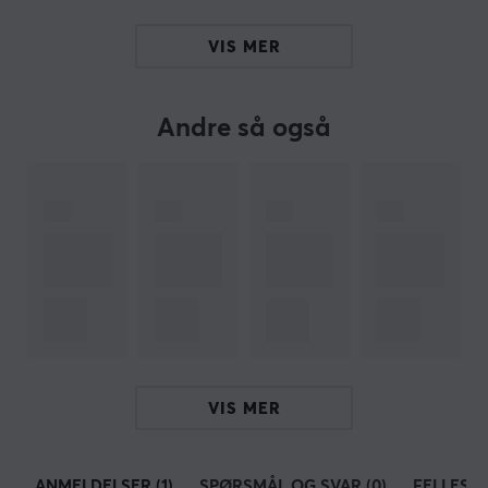
VIS MER
OM VAREMERKET
Snakebyte leverer spesialutviklet gamingutstyr bygget
for ytelse, holdbarhet og daglig bruk. Siden 1997 har
Andre så også
varemerket hatt fokus på maskinvare som forbedrer
hvordan spillere samhandler med konsoller og PC-er –
fra Hall Effect-kontrollere til ladeløsninger og
organiseringssystemer. Porteføljen viser et tydelig fokus
på presisjon, stabilitet og langsiktig pålitelighet,
forankret i flere tiårs erfaring.
SPESIFIKASJONER
EGENSKAPER
VIS MER
Farge
Blå, Svart
ANMELDELSER (1)
SPØRSMÅL OG SVAR (0)
FELLESS