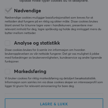
tilpasse hvilke typer cookies du vil akseptere.
5
0%
0.0
Nødvendige
4
0%
3
0%
Nødvendige cookies muliggjør basisfunksjonalitet som kreves for at
2
0%
nettsiden skal fungere på en riktig og sikker måte. Disse cookies brukes
Basert på 0 vurderinger
1
0%
blant annet for å kunne lagre varer i handlekurven, presentere mer
relevant innhold for deg, lagre språkvalg og holde deg innlogget mens du
bytter mellom nettsider.
SKRIV ANMELDELSE
Analyse og statistikk
Disse cookies brukes for å samle inn informasjon om hvordan
brukeropplevelsen av vår nettside fungerer. Det gir oss mulighet å jobbe
med forbedringer av brukervennligheten, kundeservice og andre lignende
Mer fra vårt fellesskap
funksjoner.
Markedsføring
Vi bruker cookies for riktig markedsføring og detaljert besøksstatistikk.
Informasjon som samles inn via disse cookies skaper en interesseprofil som
ligger til grunn for relevant annonsering for bare deg.
LAGRE & LUKK