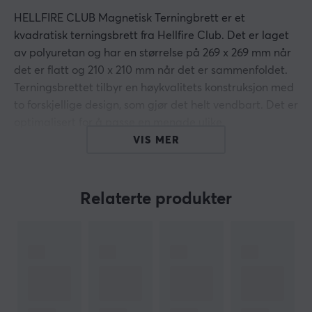
HELLFIRE CLUB Magnetisk Terningbrett er et
kvadratisk terningsbrett fra Hellfire Club. Det er laget
av polyuretan og har en størrelse på 269 x 269 mm når
det er flatt og 210 x 210 mm når det er sammenfoldet.
Terningsbrettet tilbyr en høykvalitets konstruksjon med
to forskjellige design, som gjør det helt vendbart. Det er
optimalisert for å passe en mengde ulike
standardspillbokser, noe som gjør det til et nyttig
VIS MER
tilbehør for spillere. Brettet kan raskt forvandles fra en
flat posisjon til et terningbrett, uten behov for klemmer
eller borrelås, noe som beskytter spillkomponentene
Relaterte produkter
under lagring.
Hele baksiden ligger helt flatt, noe som gir enkel
lagring. Terningsbrettet er utstyrt med kraftige
magneter som er sterke nok til å holde terninger av
tung metall på plass. Denne funksjonen sikrer at