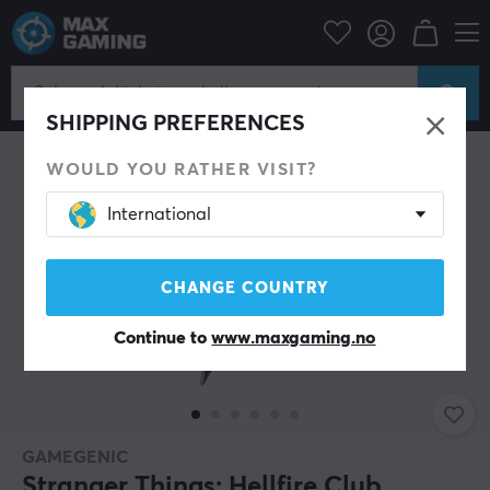
Hjem & Fritid
Selskapsspill
Brettspill
SHIPPING PREFERENCES
WOULD YOU RATHER VISIT?
International
CHANGE COUNTRY
Continue to
www.maxgaming.no
GAMEGENIC
Stranger Things: Hellfire Club