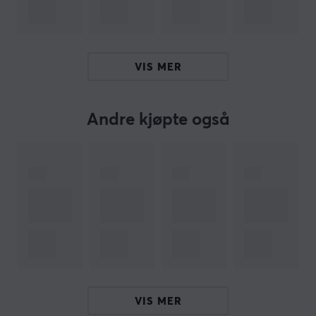
terningene forblir på plass under spill og transport.
Med en enkel vridning kan brukeren veksle mellom to
visuelle opplevelser, noe som beriker spillstunden.
VIS MER
Oppsummering
Vendbar design
269 x 269 mm flat størrelse
Andre kjøpte også
Optimal for bord- og brettspill
Utrustet med kraftige magneter
Ligger flatt, ingen risiko for skade på
spillkomponenter
ARTIKKELNUMMER
Vårt artikkelnummer: 37801
Produsentens artikkelnr: GGS60101ML
VIS MER