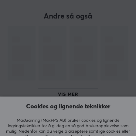
OM VAREMERKET
Andre så også
SPESIFIKASJONER
GARANTI
Produsentens garanti
1 års garanti
VIS MER
Cookies og lignende teknikker
ANMELDELSER (0)
SPØRSMÅL OG SVAR (0)
FELLESS
MaxGaming (MaxFPS AB) bruker cookies og lignende
lagringsteknikker for å gi deg en så god brukeropplevelse som
mulig. Nedenfor kan du velge å akseptere samtlige cookies eller