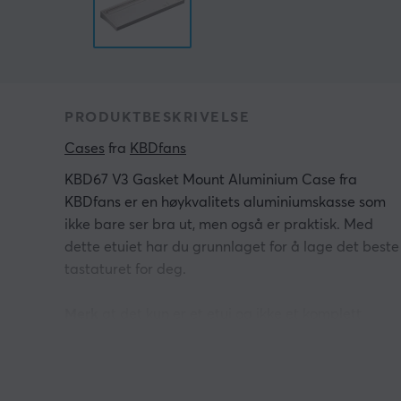
PRODUKTBESKRIVELSE
Cases
 fra 
KBDfans
KBD67 V3 Gasket Mount Aluminium Case fra
KBDfans er en høykvalitets aluminiumskasse som
ikke bare ser bra ut, men også er praktisk. Med
dette etuiet har du grunnlaget for å lage det beste
tastaturet for deg.
Merk
at det kun er et etui og ikke et komplett
tastatur. Andre deler må kjøpes separat.
SPESIFIKASJONER