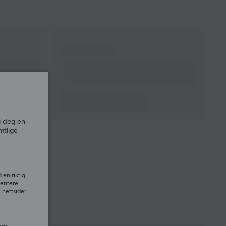
i deg en
mtlige
 en riktig
sentere
nettsider.