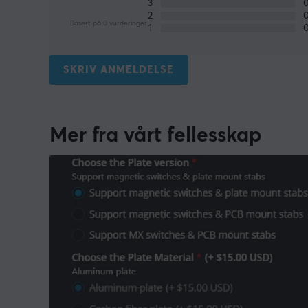
3
2
Basert på 0 vurderinger
1
SKRIV ANMELDELSE
Mer fra vårt fellesskap