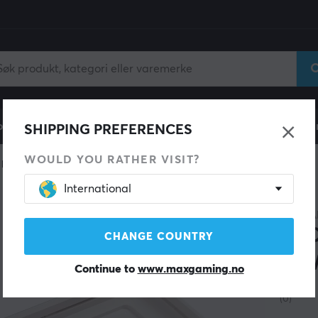
ll
Gamingstol
Mobiltilbehør
Hjem & Fritid
Fun
SHIPPING PREFERENCES
WOULD YOU RATHER VISIT?
 keyboard
Cases
International
KBDFA
KBD
CHANGE COUNTRY
E-W
Continue to
www.maxgaming.no
(0)