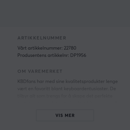
ARTIKKELNUMMER
Vårt artikkelnummer: 22780
Produsentens artikkelnr: DP1956
OM VAREMERKET
KBDfans har med sine kvalitetsprodukter lenge
vært en favoritt blant keyboardentusiaster. De
tilbyr alt som trengs for å skape det perfekte
tastaturet, med høyeste kvalitet både innvendig
og utvendig.
VIS MER
I årenes løp har KBDfans bygget et nært forhold