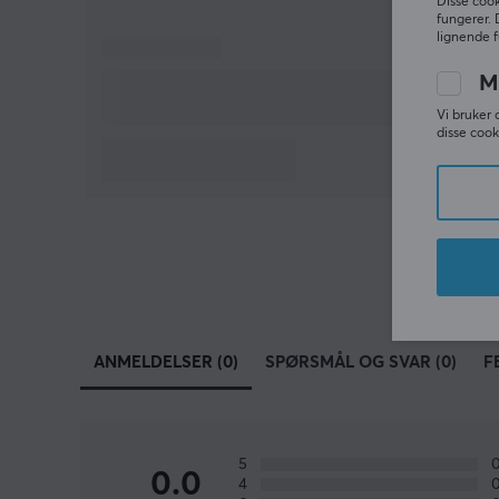
Disse cook
fungerer. 
lignende f
M
Vi bruker 
disse cook
ANMELDELSER (0)
SPØRSMÅL OG SVAR (0)
F
5
0.0
4