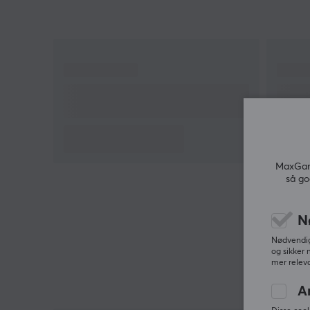
Hei!
Jeg er en oversettelsesrobot på MaxGaming og jeg
har oversatt denne produktteksten. Hvis du
opplever feil i teksten, kan du gjerne
dele
tilbakemeldinger med meg.
MaxGami
så go
N
Nødvendige
og sikker 
mer releva
A