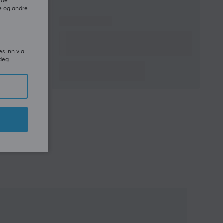
ide
e og andre
es inn via
deg.