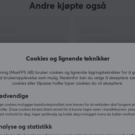
Andre kjøpte også
Cookies og lignende teknikker
ng (MaxFPS AB) bruker cookies og lignende lagringsteknikker for å g
d brukeropplevelse som mulig. Nedenfor kan du velge å akseptere sa
cookies eller tilpasse hvilke typer cookies du vil akseptere.
VIS MER
ødvendige
 cookies muliggjør basisfunksjonalitet som kreves for at nettsiden skal fungere på
måte. Disse cookies brukes blant annet for å kunne lagre varer i handlekurven, pre
nt innhold for deg, lagre språkvalg og holde deg innlogget mens du bytter mellom 
Andre så også
nalyse og statistikk