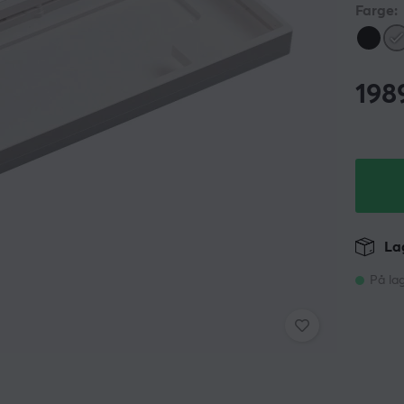
Farge:
198
Lag
På la