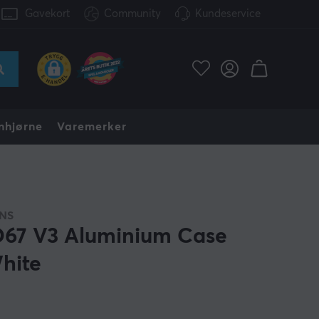
Gavekort
Community
Kundeservice
nhjørne
Varemerker
NS
67 V3 Aluminium Case
hite