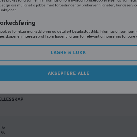
ies brukes for å samle inn informasjon om hvordan brukeropplevelsen av vår netts
Det gir oss mulighet å jobbe med forbedringer av brukervennligheten, kundeservic
unksjoner.
arkedsføring
cookies for riktig markedsføring og detaljert besøksstatistikk. Informasjon som saml
ies skaper en interesseprofil som ligger til grunn for relevant annonsering for bare 
LAGRE & LUKK
VIS MER
AKSEPTERE ALLE
ELLESSKAP
0%
0%