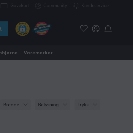
Gavekort
Community
Kundeservice
nhjørne
Varemerker
Bredde
Belysning
Trykk