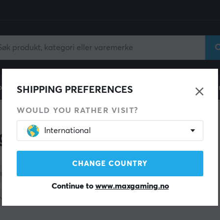
ll
Gamingstol
Mobiltilbehør
Hjem & Fritid
Fun
SHIPPING PREFERENCES
WOULD YOU RATHER VISIT?
International
g Musematte
CHANGE COUNTRY
arge
Merker
Materiale
Tykkhet
Continue to
www.maxgaming.no
Kategori