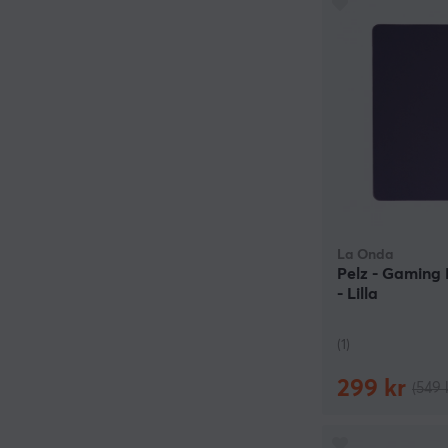
La Onda
Pelz - Gaming
- Lilla
(1)
299 kr
(549 