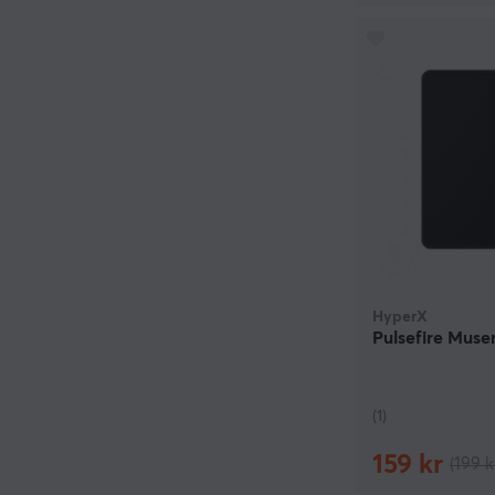
HyperX
Pulsefire Mus
(1)
159 kr
(199 k