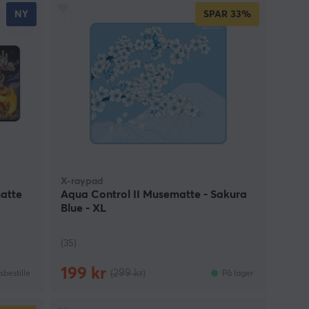
NY
SPAR
33%
X-raypad
atte
Aqua Control II Musematte - Sakura
Blue - XL
(35)
199 kr
(299 kr)
bestille
På lager