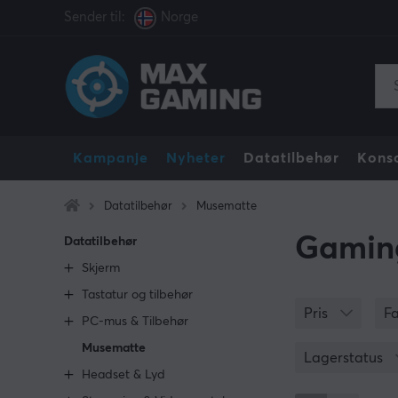
Sender til:
Norge
Kampanje
Nyheter
Datatilbehør
Konso
Datatilbehør
Musematte
Gamin
Datatilbehør
Skjerm
Tastatur og tilbehør
Pris
F
PC-mus & Tilbehør
Musematte
Lagerstatus
Headset & Lyd