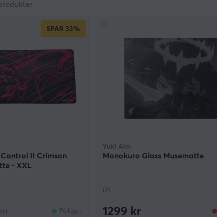
produkter
SPAR
33%
Yuki Aim
Control II Crimson
Monokuro Glass Musematte
te - XXL
(2)
1299 kr
kr)
På lager