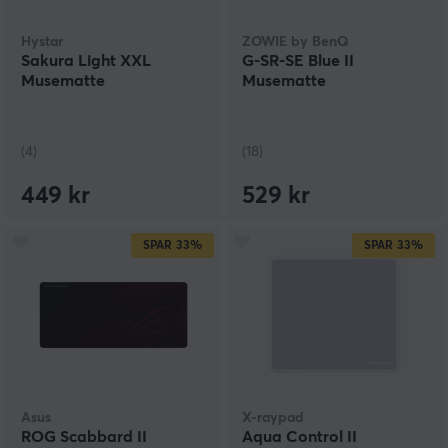
Hystar
ZOWIE by BenQ
Sakura Light XXL
G-SR-SE Blue II
Musematte
Musematte
(4)
(18)
449 kr
529 kr
SPAR
33%
SPAR
33%
Asus
X-raypad
ROG Scabbard II
Aqua Control II