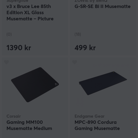
Superglide
ZOWIE by BenQ
v3 x Bruce Lee 85th
G-SR-SE Bi II Musematte
Edition XL Glass
Musematte – Picture
(0)
(18)
1390 kr
499 kr
Corsair
Endgame Gear
Gaming MM100
MPC-890 Cordura
Musematte Medium
Gaming Musematte