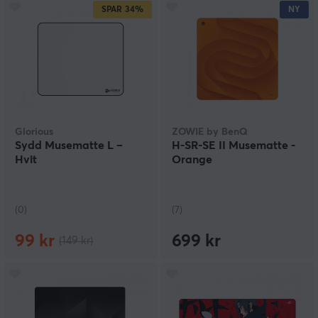
SPAR
34%
NY
Glorious
ZOWIE by BenQ
Sydd Musematte L –
H-SR-SE II Musematte -
Hvit
Orange
(0)
(7)
99 kr
699 kr
(149 kr)