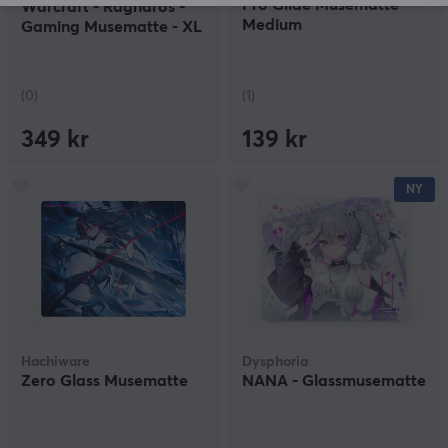
Pro Glide Musematte
Warcraft - Ragnaros -
Medium
Gaming Musematte - XL
(0)
(1)
349 kr
139 kr
NY
Hachiware
Dysphoria
Zero Glass Musematte
NANA - Glassmusematte