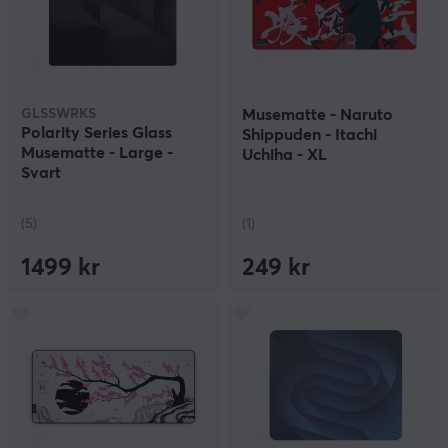
GLSSWRKS
Musematte - Naruto
Polarity Series Glass
Shippuden - Itachi
Musematte - Large -
Uchiha - XL
Svart
(5)
(1)
1499 kr
249 kr