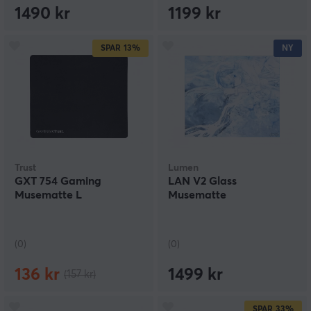
1490 kr
1199 kr
SPAR
13%
NY
Trust
Lumen
GXT 754 Gaming
LAN V2 Glass
Musematte L
Musematte
(0)
(0)
136 kr
1499 kr
(157 kr)
SPAR
33%