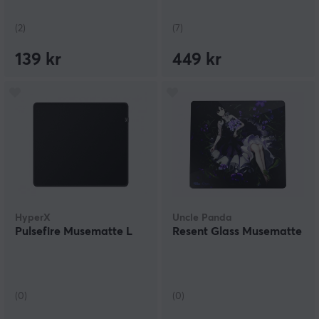
(2)
(7)
139 kr
449 kr
HyperX
Uncle Panda
Pulsefire Musematte L
Resent Glass Musematte
(0)
(0)