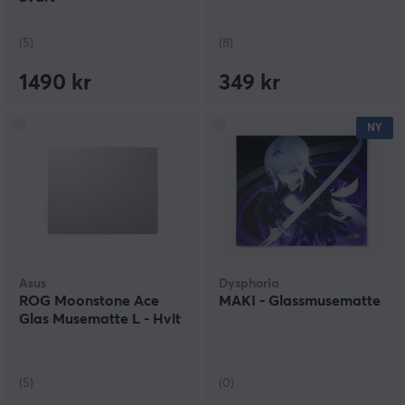
(5)
(8)
1490 kr
349 kr
NY
Asus
Dysphoria
ROG Moonstone Ace
MAKI - Glassmusematte
Glas Musematte L - Hvit
(5)
(0)