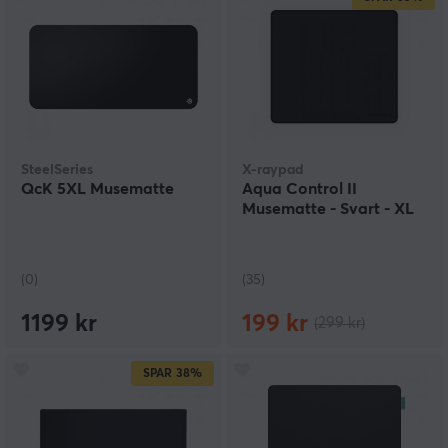
SteelSeries
X-raypad
QcK 5XL Musematte
Aqua Control II
Musematte - Svart - XL
(0)
(35)
1199 kr
199 kr
(299 kr)
SPAR
38%