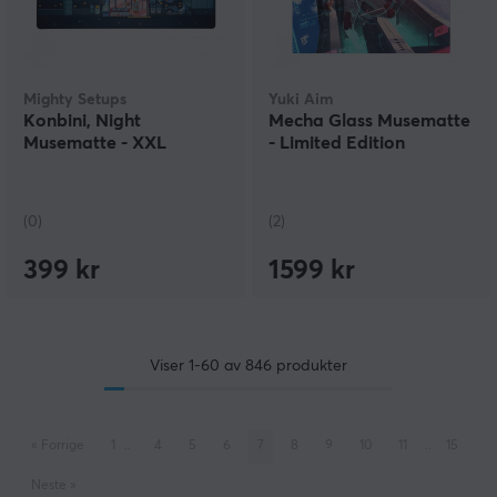
Mighty Setups
Yuki Aim
Konbini, Night
Mecha Glass Musematte
Musematte - XXL
- Limited Edition
(0)
(2)
399 kr
1599 kr
Viser
1-60
av
846
produkter
«
Forrige
1
..
4
5
6
7
8
9
10
11
..
15
Neste
»