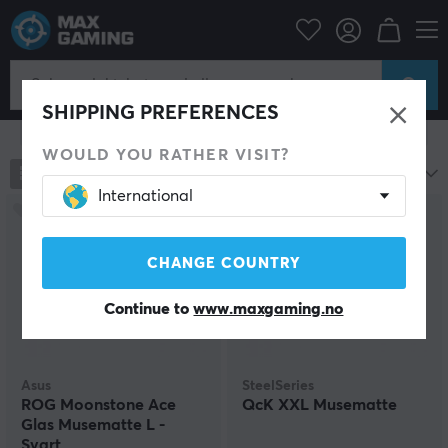
Datatilbehør
Musematte
Gaming Musematte
SHIPPING PREFERENCES
Vis filter
WOULD YOU RATHER VISIT?
846
produkter
Mest populære
International
CHANGE COUNTRY
Continue to
www.maxgaming.no
Asus
SteelSeries
ROG Moonstone Ace
QcK XXL Musematte
Glas Musematte L -
Svart