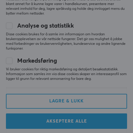
blant annet for å kunne lagre varer i handlekurven, presentere mer
relevant innhold for deg, lagre språkvalg og holde deg innlogget mens du
bytter mellom nettsider.
Artisan
Razer
Musematte - FX Zero -
Gigantus V2 Musematte
Analyse og statistikk
XSOFT - XXL - Daidai
Large - Counter-Strike 2
Orange
Ed.
Disse cookies brukes for å samle inn informasjon om hvordan
brukeropplevelsen av vår nettside fungerer. Det gir oss mulighet å jobbe
med forbedringer av brukervennligheten, kundeservice og andre lignende
funksjoner.
(23)
(1)
Markedsføring
699 kr
499 kr
(799 kr)
Vi bruker cookies for riktig markedsføring og detaljert besøksstatistikk.
Informasjon som samles inn via disse cookies skaper en interesseprofil som
ligger til grunn for relevant annonsering for bare deg.
LAGRE & LUKK
AKSEPTERE ALLE
Blizzard - World of
Razer