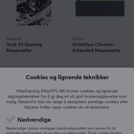
Musashi
Razer
Void V3 Gaming
Goliathus Chroma -
Musematte
Extended Musematte
(0)
(0)
Cookies og lignende teknikker
599 kr
799 kr
MaxGaming (MaxFPS AB) bruker cookies og lignende
lagringsteknikker for å gi deg en så god brukeropplevelse som
SPAR
13%
mulig. Nedenfor kan du velge å akseptere samtlige cookies eller
tilpasse hvilke typer cookies du vil akseptere.
Nødvendige
Nødvendige cookies muliggjør basisfunksjonalitet som kreves for at
nettsiden skal fungere på en riktig og sikker måte. Disse cookies brukes