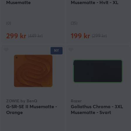
Musematte
Musematte - Hvit - XL
(0)
(35)
299 kr
199 kr
(449 kr)
(299 kr)
NY
ZOWIE by BenQ
Razer
G-SR-SE II Musematte -
Goliathus Chroma - 3XL
Orange
Musematte - Svart