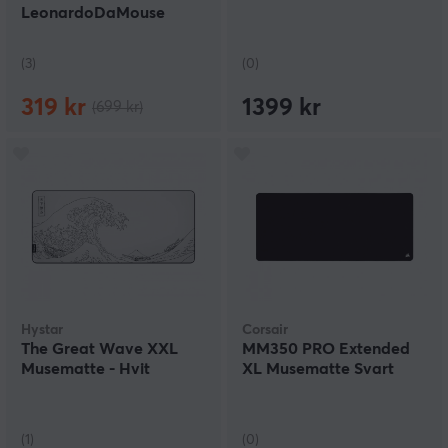
LeonardoDaMouse
Battle - XXL - Limited
Edition
(3)
(0)
319 kr
1399 kr
(699 kr)
Hystar
Corsair
The Great Wave XXL
MM350 PRO Extended
Musematte - Hvit
XL Musematte Svart
(1)
(0)