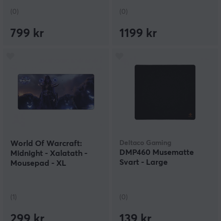
(0)
(0)
799 kr
1199 kr
World Of Warcraft:
Deltaco Gaming
DMP460 Musematte
Midnight - Xalatath -
Svart - Large
Mousepad - XL
(1)
(0)
299 kr
139 kr