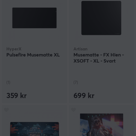
HyperX
Artisan
Pulsefire Musematte XL
Musematte - FX Hien -
XSOFT - XL - Svart
(1)
(7)
359 kr
699 kr