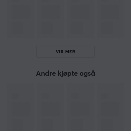
beskytter mot søl, mens de sydde kantene forhindrer
slitasje, noe som sikrer at musematten forblir klar til
bruk gang på gang.
Med størrelser som spenner fra kompakte 40×30 cm til
episke 120×60 cm, tilpasser Fury Yari seg for å passe
ditt oppsett og spillestil. Øk spillopplevelsen din, fordi
VIS MER
hvert klikk, sveip og seier fortjener presisjon og
holdbarhet.
Andre kjøpte også
Enten du er ute etter en musematte med plass til både
tastatur og mus eller bare til musen, finnes det en
musematte for deg. Denne raske musematten er
spesielt egnet for raske spill. Med en stilig sort farge og
lilla kanter vil musematten skille seg ut fra mengden.
Kjøp din Fury Yari Speed musematte og opplev både
hastighet og presisjon.