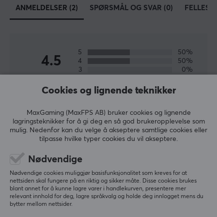
ANMELDELSER (2)
SPØRSMÅL OG SVAR (0)
FELLESS
Fury vil forsyne hver eneste gamer med produkter som
har en rekke viktige funksjoner til en fornuftig pris. Hvis
du ser etter rimelige produkter, så er Fury noe å kikke
5
50%
på!
4.5
4
50%
3
0%
2
0%
SPESIFIKASJONER
Basert på 2 vurderinger
1
0%
Cookies og lignende teknikker
DIMENSJON & VEKT
MaxGaming (MaxFPS AB) bruker cookies og lignende
Tykkhet
SKRIV ANMELDELSE
lagringsteknikker for å gi deg en så god brukeropplevelse som
3 mm
mulig. Nedenfor kan du velge å akseptere samtlige cookies eller
tilpasse hvilke typer cookies du vil akseptere.
Bredde
Relevans
1200 mm
Nødvendige
Alle anmeldelser
Nødvendige cookies muliggjør basisfunksjonalitet som kreves for at
Dybde
nettsiden skal fungere på en riktig og sikker måte. Disse cookies brukes
Dennis B
Verifisert kjøper
600 mm
blant annet for å kunne lagre varer i handlekurven, presentere mer
relevant innhold for deg, lagre språkvalg og holde deg innlogget mens du
Gnarly Specialist
Level 6
bytter mellom nettsider.
EGENSKAPER
Helt supert. litt dumt at den er lilla på kantene.