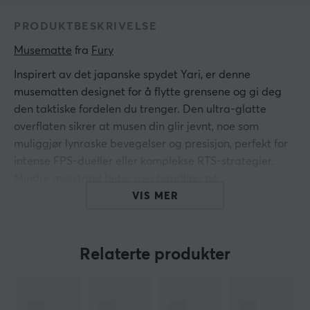
PRODUKTBESKRIVELSE
Musematte
 fra 
Fury
Inspirert av det japanske spydet Yari, er denne
musematten designet for å flytte grensene og gi deg
den taktiske fordelen du trenger. Den ultra-glatte
overflaten sikrer at musen din glir jevnt, noe som
muliggjør lynraske bevegelser og presisjon, perfekt for
intense FPS-dueller eller komplekse RTS-strategier.
Mindre motstand betyr mer handling på
fingertuppene.
VIS MER
Men presisjon er ikke alt. Yaris sin sklisikre gummibase
holder godt på skrivebordet ditt, slik at du kan fokusere
Relaterte produkter
fullt ut på spillet ditt uten å bekymre deg for uønsket
bevegelse eller distraksjoner. Og når eventyret blir
rotete, har Yari deg dekket! Det vanntette topplaget