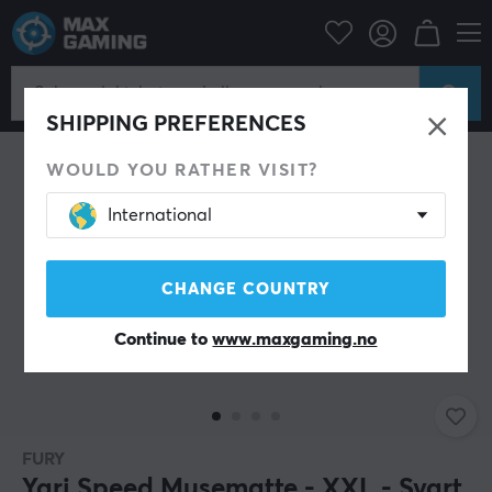
Datatilbehør
Musematte
SHIPPING PREFERENCES
WOULD YOU RATHER VISIT?
International
CHANGE COUNTRY
Continue to
www.maxgaming.no
FURY
Yari Speed Musematte - XXL - Svart