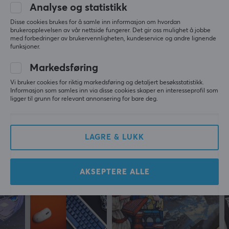
Analyse og statistikk
Fury Yari Speed Musematte - XXL - Svart
Materiale
5 mo. ago
Disse cookies brukes for å samle inn informasjon om hvordan
Stoff
brukeropplevelsen av vår nettside fungerer. Det gir oss mulighet å jobbe
2 likes
med forbedringer av brukervennligheten, kundeservice og andre lignende
Sydde kantene
funksjoner.
Michael W
Verifisert kjøper
Ja
Markedsføring
Easy Grandmaster
Level 19
Farge
Vi bruker cookies for riktig markedsføring og detaljert besøksstatistikk.
Fury Yari Speed Musematte - XXL - Svart
Svart
Informasjon som samles inn via disse cookies skaper en interesseprofil som
9 mo. ago
ligger til grunn for relevant annonsering for bare deg.
GARANTI
Mer fra vårt fellesskap
Produsentens garanti
LAGRE & LUKK
2 års garanti
AKSEPTERE ALLE