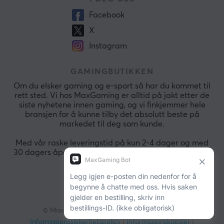
Facebook
X
Instagram
GAMINGBUTIKKEN
Om du elsker gaming og e-sport så har du kommet til
rett sted. Vi hos MaxGaming er alltid på jakt etter de
siste nyhetene innen gaming, og vi finkjemmer hele
bransjen for å kunne tilby det absolutt beste på
markedet til deg som kunde.
Med vår raske leveringstid på kun 2-4 dager og med
30 dagers åpent kjøp så kan du alltid handle raskt og
sikkert.
© MaxGaming. Alle rettigheter.
Vår bedrift
|
Informasjonssikkerhetspolicy
|
Informasjonskapsler
|