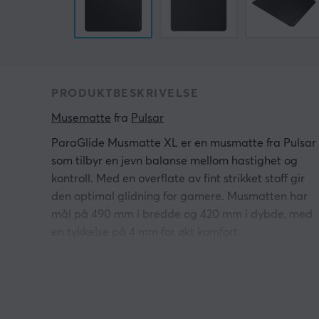
PRODUKTBESKRIVELSE
Musematte
 fra 
Pulsar
ParaGlide Musmatte XL er en musmatte fra Pulsar
som tilbyr en jevn balanse mellom hastighet og
kontroll. Med en overflate av fint strikket stoff gir
den optimal glidning for gamere. Musmatten har
mål på 490 mm i bredde og 420 mm i dybde, med
en tykkelse på 4 mm for økt komfort.
Materialet er utviklet for å eliminere irritasjon i
håndleddet gjennom en innovativ
MICROSTITCHING-teknologi, som sikrer at veven