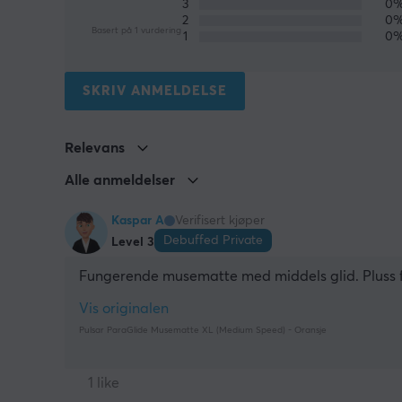
3
0
2
0
Basert på 1 vurdering
1
0
SKRIV ANMELDELSE
Relevans
Alle anmeldelser
Kaspar A
Verifisert kjøper
Debuffed Private
Level 3
Fungerende musematte med middels glid. Pluss f
Vis originalen
Pulsar ParaGlide Musematte XL (Medium Speed) - Oransje
1 like