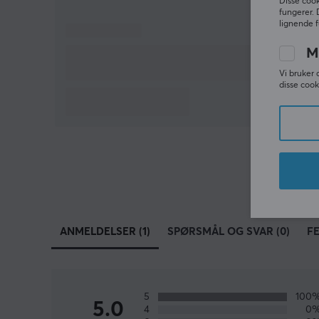
Disse cook
fungerer. 
lignende f
M
Vi bruker 
disse cook
ANMELDELSER (1)
SPØRSMÅL OG SVAR (0)
F
5
100
5.0
4
0