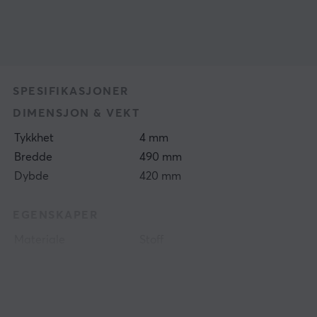
SPESIFIKASJONER
DIMENSJON & VEKT
Tykkhet
4 mm
Bredde
490 mm
Dybde
420 mm
EGENSKAPER
Materiale
Stoff
Sydde kantene
Ja
Farge
Svart