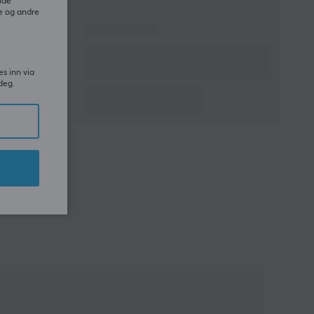
ide
e og andre
es inn via
deg.