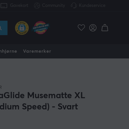
Gavekort
Community
Kundeservice
nhjørne
Varemerker
R
aGlide Musematte XL
dium Speed) - Svart