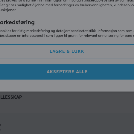
ies brukes for å samle inn informasjon om hvordan brukeropplevelsen av vår netts
Det gir oss mulighet å jobbe med forbedringer av brukervennligheten, kundeservic
unksjoner.
arkedsføring
cookies for riktig markedsføring og detaljert besøksstatistikk. Informasjon som saml
ies skaper en interesseprofil som ligger til grunn for relevant annonsering for bare 
LAGRE & LUKK
VIS MER
AKSEPTERE ALLE
ELLESSKAP
%
%