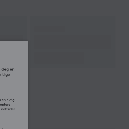
i deg en
mtlige
 en riktig
sentere
nettsider.