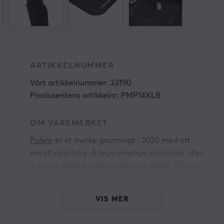
ARTIKKELNUMMER
Vårt artikkelnummer: 33190
Produsentens artikkelnr: PMP14XLB
OM VAREMERKET
Pulsar
er et merke grunnlagt i 2020 med ett
enkelt oppdrag. Å lage rimelige produkter uten
å gå på akkord med kvalitet og ytelse. Pulsars
grunnlegger har vært i spillindustrien i over 10 år
med dyp teknologibakgrunn og erfaring. Merket
VIS MER
har som mål å bli en av verdens ledende
leverandører av høyytelses spill- og