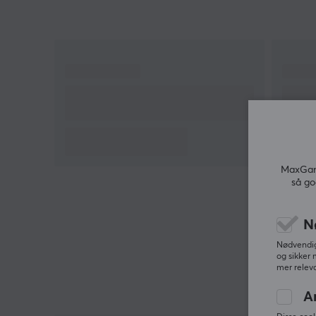
Hei!
Jeg er en oversettelsesrobot på MaxGaming og jeg
har oversatt denne produktteksten. Hvis du
opplever feil i teksten, kan du gjerne
dele
tilbakemeldinger med meg.
MaxGami
så go
N
Nødvendige
og sikker 
mer releva
A