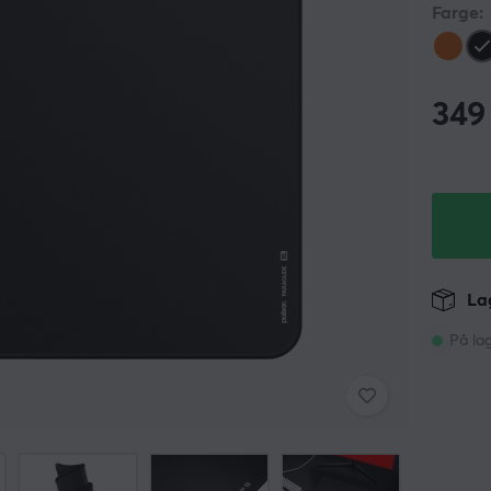
Farge:
349
Lag
På la