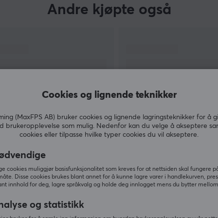
Andre kjøpte også
Cookies og lignende teknikker
ng (MaxFPS AB) bruker cookies og lignende lagringsteknikker for å g
d brukeropplevelse som mulig. Nedenfor kan du velge å akseptere sa
cookies eller tilpasse hvilke typer cookies du vil akseptere.
VIS MER
ødvendige
 cookies muliggjør basisfunksjonalitet som kreves for at nettsiden skal fungere på
måte. Disse cookies brukes blant annet for å kunne lagre varer i handlekurven, pre
nt innhold for deg, lagre språkvalg og holde deg innlogget mens du bytter mellom 
Andre så også
nalyse og statistikk