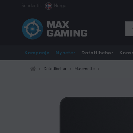
Sender til:
Norge
Kampanje
Nyheter
Datatilbehør
Konso
Datatilbehør
Musematte