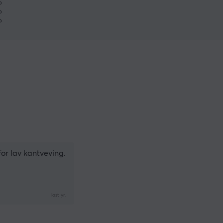
%
%
%
or lav kantveving.
last yr.