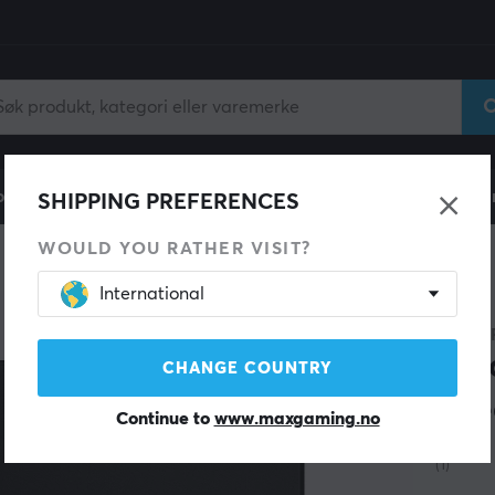
ll
Gamingstol
Mobiltilbehør
Hjem & Fritid
Fun
SHIPPING PREFERENCES
WOULD YOU RATHER VISIT?
International
PULSA
Par
CHANGE COUNTRY
(Me
Continue to
www.maxgaming.no
(1)