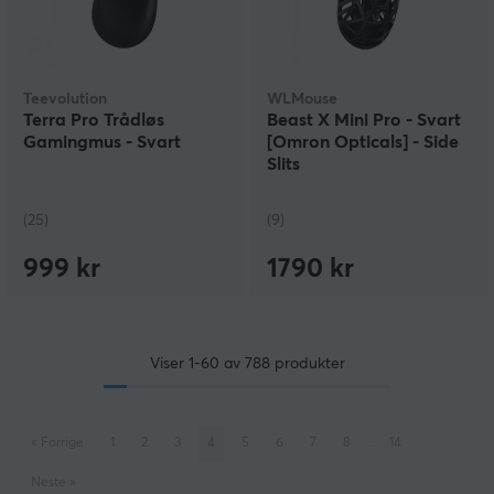
Teevolution
WLMouse
Terra Pro Trådløs
Beast X Mini Pro - Svart
Gamingmus - Svart
[Omron Opticals] - Side
Slits
(25)
(9)
999 kr
1790 kr
Viser
1-60
av
788
produkter
«
Forrige
1
2
3
4
5
6
7
8
..
14
Neste
»