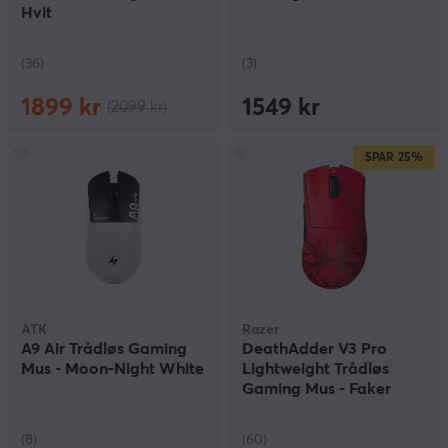
Hvit
(36)
(3)
1899 kr
1549 kr
(2099 kr)
SPAR
25%
ATK
Razer
A9 Air Trådløs Gaming
DeathAdder V3 Pro
Mus - Moon-Night White
Lightweight Trådløs
Gaming Mus - Faker
Edition
(8)
(60)