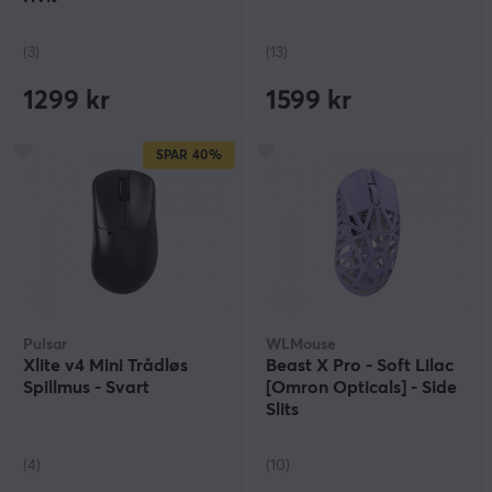
(3)
(13)
1299 kr
1599 kr
SPAR
40%
Pulsar
WLMouse
Xlite v4 Mini Trådløs
Beast X Pro - Soft Lilac
Spillmus - Svart
[Omron Opticals] - Side
Slits
(4)
(10)