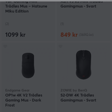
TUF Gaming Mini
X2H v3 eS Mini Trådløs
Trådløs Mus – Hatsune
Gamingmus - Svart
Miku Edition
(2)
(1)
1099 kr
849 kr
(1690 kr)
Endgame Gear
ZOWIE by BenQ
OP1w 4K V2 Trådløs
S2-DW 4K Trådløs
Gaming Mus - Dark
Gamingmus - Svart
Frost