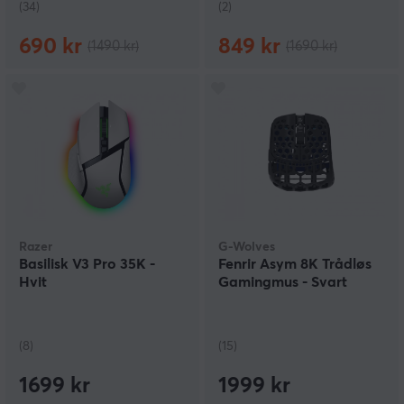
(34)
(2)
690 kr
849 kr
(1490 kr)
(1690 kr)
Razer
G-Wolves
Basilisk V3 Pro 35K -
Fenrir Asym 8K Trådløs
Hvit
Gamingmus - Svart
(8)
(15)
1699 kr
1999 kr