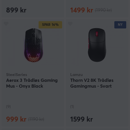
899 kr
1499 kr
(1990 kr)
SPAR
16%
NY
SteelSeries
Lamzu
Aerox 3 Trådløs Gaming
Thorn V2 8K Trådløs
Mus - Onyx Black
Gamingmus - Svart
(9)
(1)
999 kr
1599 kr
(1190 kr)