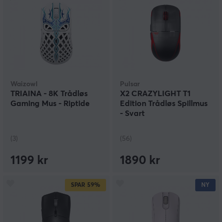
Waizowl
Pulsar
TRIAINA - 8K Trådløs
X2 CRAZYLIGHT T1
Gaming Mus - Riptide
Edition Trådløs Spillmus
- Svart
(3)
(56)
1199 kr
1890 kr
SPAR
59%
NY