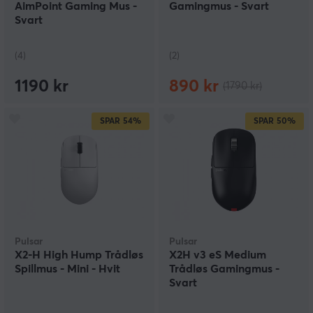
AimPoint Gaming Mus -
Gamingmus - Svart
Svart
(4)
(2)
1190 kr
890 kr
(1790 kr)
SPAR
54%
SPAR
50%
Pulsar
Pulsar
X2-H High Hump Trådløs
X2H v3 eS Medium
Spillmus - Mini - Hvit
Trådløs Gamingmus -
Svart