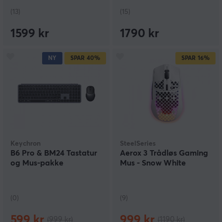
(13)
(15)
1599 kr
1790 kr
NY
SPAR
40%
SPAR
16%
Keychron
SteelSeries
B6 Pro & BM24 Tastatur
Aerox 3 Trådløs Gaming
og Mus-pakke
Mus - Snow White
(0)
(9)
599 kr
999 kr
(999 kr)
(1190 kr)