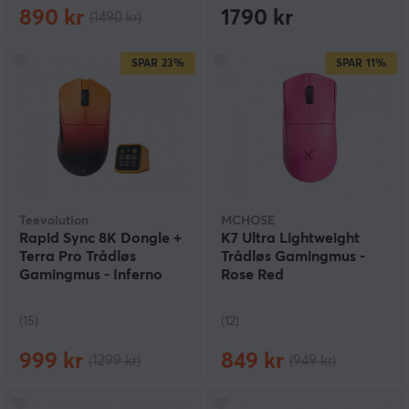
890 kr
1790 kr
(1490 kr)
SPAR
23%
SPAR
11%
Teevolution
MCHOSE
Rapid Sync 8K Dongle +
K7 Ultra Lightweight
Terra Pro Trådløs
Trådløs Gamingmus -
Gamingmus - Inferno
Rose Red
(15)
(12)
999 kr
849 kr
(1299 kr)
(949 kr)