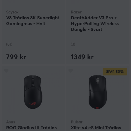
Scyrox
Razer
V8 Trådløs 8K Superlight
DeathAdder V3 Pro +
Gamingmus - Hvit
HyperPolling Wireless
Dongle - Svart
(81)
(3)
799 kr
1349 kr
SPAR
50%
Asus
Pulsar
ROG Gladius III Trådløs
Xlite v4 eS Mini Trådløs