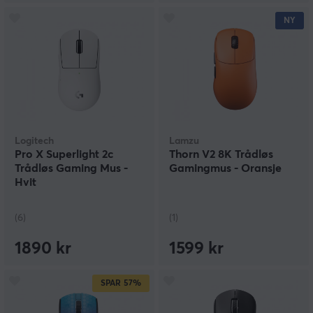
NY
Logitech
Lamzu
Pro X Superlight 2c
Thorn V2 8K Trådløs
Trådløs Gaming Mus -
Gamingmus - Oransje
Hvit
(6)
(1)
1890 kr
1599 kr
SPAR
57%