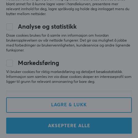
blant annet for å kunne lagre varer i handlekurven, presentere mer
relevant innhold for deg, lagre språkvalg og holde deg innlogget mens du
bytter mellom nettsider.
ATK
VXE
Ghost Ultimate Carbon
V3 Trådløs Gaming Mus -
Analyse og statistikk
Fiber Trådløs Gaming
Hvit
Mus - Rød
Disse cookies brukes for å samle inn informasjon om hvordan
brukeropplevelsen av vår nettside fungerer. Det gir oss mulighet å jobbe
med forbedringer av brukervennligheten, kundeservice og andre lignende
funksjoner.
(3)
(0)
Markedsføring
1149 kr
259 kr
Vi bruker cookies for riktig markedsføring og detaljert besøksstatistikk.
Informasjon som samles inn via disse cookies skaper en interesseprofil som
SPAR
50%
ligger til grunn for relevant annonsering for bare deg.
LAGRE & LUKK
AKSEPTERE ALLE
Asus
Pulsar