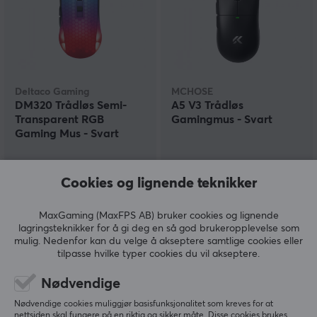
Deltaco Gaming
MCHOSE
DM320 Trådløs Semi-
A5 V3 Trådløs
Transparent RGB
Gamingmus - Svart
Gaming Mus - Svart
(5)
(2)
Cookies og lignende teknikker
179 kr
649 kr
(419 kr)
MaxGaming (MaxFPS AB) bruker cookies og lignende
lagringsteknikker for å gi deg en så god brukeropplevelse som
mulig. Nedenfor kan du velge å akseptere samtlige cookies eller
tilpasse hvilke typer cookies du vil akseptere.
Nødvendige
Nødvendige cookies muliggjør basisfunksjonalitet som kreves for at
nettsiden skal fungere på en riktig og sikker måte. Disse cookies brukes