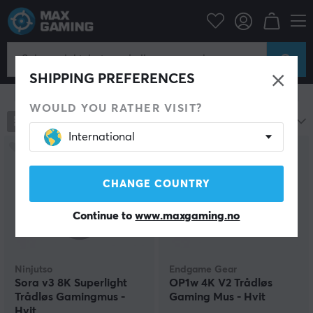
Datatilbehør
PC-mus & Tilbehør
Gaming mus
Trådløs
Trådløs Gaming mus
SHIPPING PREFERENCES
Vis filter
WOULD YOU RATHER VISIT?
788
produkter
Mest populære
International
CHANGE COUNTRY
Continue to
www.maxgaming.no
Ninjutso
Endgame Gear
Sora v3 8K Superlight
OP1w 4K V2 Trådløs
Trådløs Gamingmus -
Gaming Mus - Hvit
Hvit