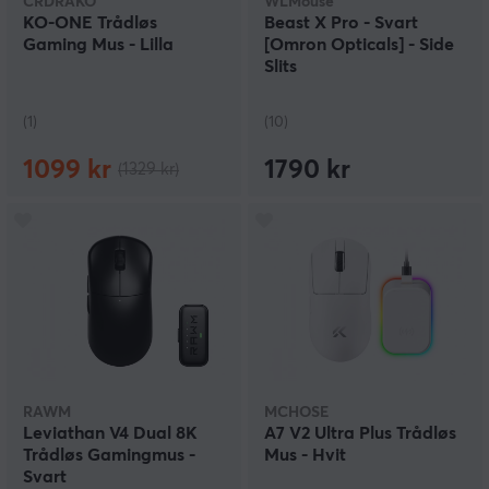
CRDRAKO
WLMouse
KO-ONE Trådløs
Beast X Pro - Svart
Gaming Mus - Lilla
[Omron Opticals] - Side
Slits
(1)
(10)
1099 kr
1790 kr
(1329 kr)
RAWM
MCHOSE
Leviathan V4 Dual 8K
A7 V2 Ultra Plus Trådløs
Trådløs Gamingmus -
Mus - Hvit
Svart