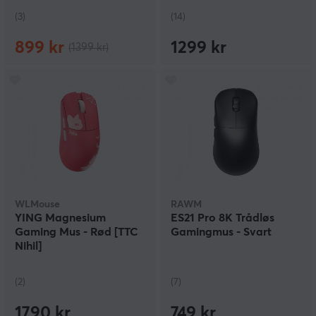
(3)
(14)
899 kr
1299 kr
(1399 kr)
WLMouse
RAWM
YING Magnesium
ES21 Pro 8K Trådløs
Gaming Mus - Rød [TTC
Gamingmus - Svart
Nihil]
(2)
(7)
1790 kr
749 kr