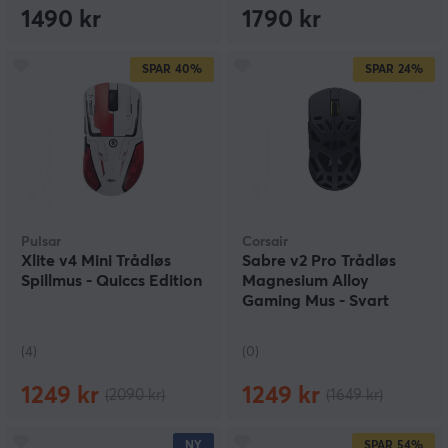
1490 kr
1790 kr
SPAR
40%
SPAR
24%
Pulsar
Corsair
Xlite v4 Mini Trådløs
Sabre v2 Pro Trådløs
Spillmus - Quiccs Edition
Magnesium Alloy
Gaming Mus - Svart
(4)
(0)
1249 kr
1249 kr
(2090 kr)
(1649 kr)
NY
SPAR
54%