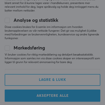
blant annet for å kunne lagre varer i handlekurven, presentere mer
relevant innhold for deg, lagre språkvalg og holde deg innlogget mens du
bytter mellom nettsider.
Finalmouse
Lamzu
Starlight Pro - TenZ -
MAYA X Trådløs Spillmus
Analyse og statistikk
Trådløs Gaming Mus -
- Grå
Medium
Disse cookies brukes for å samle inn informasjon om hvordan
brukeropplevelsen av vår nettside fungerer. Det gir oss mulighet å jobbe
med forbedringer av brukervennligheten, kundeservice og andre lignende
funksjoner.
(4)
(173)
Markedsføring
2499 kr
1399 kr
Vi bruker cookies for riktig markedsføring og detaljert besøksstatistikk.
Informasjon som samles inn via disse cookies skaper en interesseprofil som
NY
ligger til grunn for relevant annonsering for bare deg.
LAGRE & LUKK
AKSEPTERE ALLE
Pulsar
Pulsar