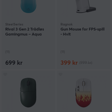
SteelSeries
Ragnok
Rival 3 Gen 2 Trådløs
Gun Mouse for FPS-spill
Gamingmus – Aqua
- Hvit
(11)
(11)
699 kr
399 kr
(999 kr)