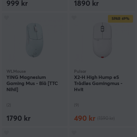
999 kr
1890 kr
SPAR
69%
WLMouse
Pulsar
YING Magnesium
X2-H High Hump eS
Gaming Mus - Blå [TTC
Trådløs Gamingmus -
Nihil]
Hvit
(2)
(9)
1790 kr
490 kr
(1590 kr)