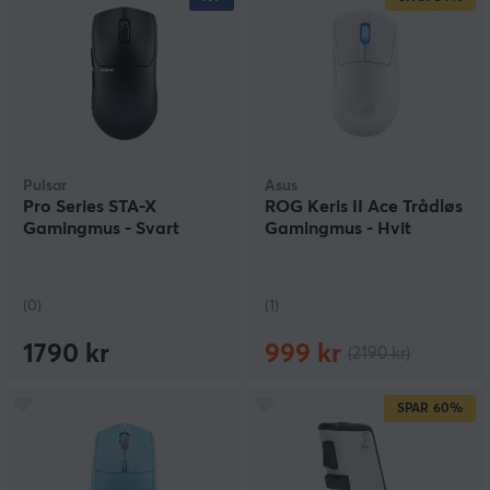
Pulsar
Asus
Pro Series STA-X
ROG Keris II Ace Trådløs
Gamingmus - Svart
Gamingmus - Hvit
(0)
(1)
1790 kr
999 kr
(2190 kr)
SPAR
60%