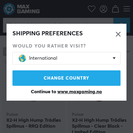
Datatilbehør
PC-mus & Tilbehør
Gaming mus
Trådløs
Trådløs Gaming mus
SHIPPING PREFERENCES
Vis filter
WOULD YOU RATHER VISIT?
788
produkter
Mest populære
International
SPAR
47%
CHANGE COUNTRY
Continue to
www.maxgaming.no
Pulsar
Pulsar
X2-H High Hump Trådløs
X2-H High Hump Trådløs
Spillmus - RRQ Edition
Spillmus - Clear Black -
Limited Edition