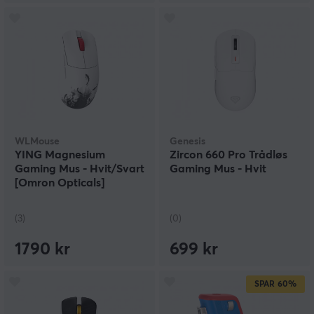
WLMouse
Genesis
YING Magnesium
Zircon 660 Pro Trådløs
Gaming Mus - Hvit/Svart
Gaming Mus - Hvit
[Omron Opticals]
(3)
(0)
1790 kr
699 kr
SPAR
60%