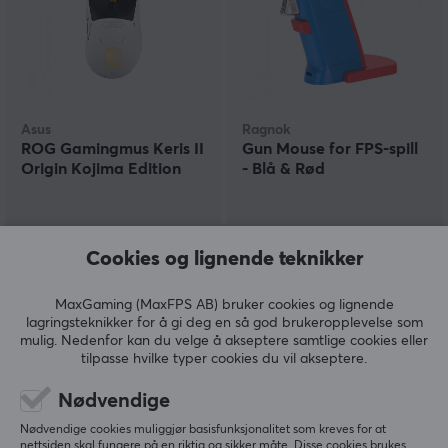
Asus
Ragnok
ROG Gamingmus Keris II
Gun Mouse for FPS-spill
Origin Kojima Edition
- Blå & Rød
(1)
(11)
Cookies og lignende teknikker
2490 kr
399 kr
(999 kr)
MaxGaming (MaxFPS AB) bruker cookies og lignende
lagringsteknikker for å gi deg en så god brukeropplevelse som
mulig. Nedenfor kan du velge å akseptere samtlige cookies eller
tilpasse hvilke typer cookies du vil akseptere.
Nødvendige
Nødvendige cookies muliggjør basisfunksjonalitet som kreves for at
nettsiden skal fungere på en riktig og sikker måte. Disse cookies brukes