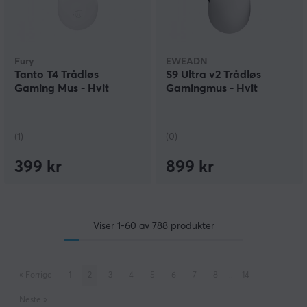
Fury
EWEADN
Tanto T4 Trådløs
S9 Ultra v2 Trådløs
Gaming Mus - Hvit
Gamingmus - Hvit
(1)
(0)
399 kr
899 kr
Viser
1-60
av
788
produkter
«
Forrige
1
2
3
4
5
6
7
8
..
14
Neste
»