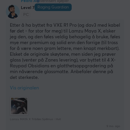
Pedro A
Verifisert kjøper
Raging Guardian
Level 7
PC
Etter å ha byttet fra VXE R1 Pro (og dav3 med kabel 
før det - for stor for meg) til Lamzu Maya X, elsker 
jeg den, og den føles veldig behagelig å bruke, føles 
mye mer premium og solid enn den forrige (til tross 
for å være noen gram lettere, men knapt merkbart). 
Elsket de originale skøytene, men siden jeg prøver 
glass (venter på Zanes levering), var byttet til 4 X-
Raypad Obsidians en glatthetsoppgradering på 
min nåværende glassmatte. Anbefaler denne på 
det sterkeste.
Vis originalen
Lamzu MAYA X Trådløs Spillmus - Hvit
9 mo. ago