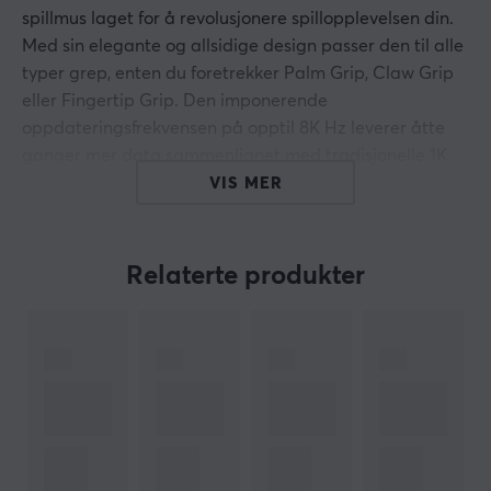
spillmus laget for å revolusjonere spillopplevelsen din.
Med sin elegante og allsidige design passer den til alle
typer grep, enten du foretrekker Palm Grip, Claw Grip
eller Fingertip Grip. Den imponerende
oppdateringsfrekvensen på opptil 8K Hz leverer åtte
ganger mer data sammenlignet med tradisjonelle 1K
Hz-mus, noe som gjør det til et opplagt valg for
VIS MER
hardcore FPS-spillere som krever presisjon og rask
respons i hver bevegelse. I tillegg er musen utstyrt med
den kraftige PixArt 3950-sensoren og Omron Optical-
Relaterte produkter
brytere for å sikre høy nøyaktighet, jevn kontroll og lang
holdbarhet.
Lamzu MAYA X lar deg finjustere musens parametere
via den inkluderte programvaren, slik at du kan
skreddersy spillopplevelsen til dine eksakte
preferanser. Den medfølgende 8K-adapteren og
musegrepene gjør den klar til bruk med en gang.