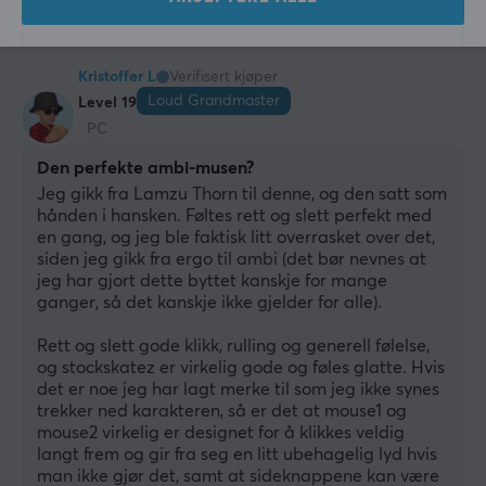
2 likes
Kristoffer L
Verifisert kjøper
Loud Grandmaster
Level 19
PC
Den perfekte ambi-musen?
Jeg gikk fra Lamzu Thorn til denne, og den satt som 
hånden i hansken. Føltes rett og slett perfekt med 
en gang, og jeg ble faktisk litt overrasket over det, 
siden jeg gikk fra ergo til ambi (det bør nevnes at 
jeg har gjort dette byttet kanskje for mange 
ganger, så det kanskje ikke gjelder for alle).
Rett og slett gode klikk, rulling og generell følelse, 
og stockskatez er virkelig gode og føles glatte. Hvis 
det er noe jeg har lagt merke til som jeg ikke synes 
trekker ned karakteren, så er det at mouse1 og 
mouse2 virkelig er designet for å klikkes veldig 
langt frem og gir fra seg en litt ubehagelig lyd hvis 
man ikke gjør det, samt at sideknappene kan være 