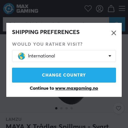
Datatilbehør
PC-mus & Tilbehør
Gaming mus
Trådløs
SHIPPING PREFERENCES
WOULD YOU RATHER VISIT?
International
CHANGE COUNTRY
Continue to
www.maxgaming.no
LAMZU
MAYA X Trådløs Spillmus - Svart