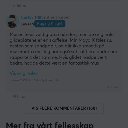
5 likes
Gustav H
Verifisert kjøper
Raging Knight
Level 9
Musen føles veldig bra i hånden, men de originale 
glideplatene er en skuffelse. Min Maya X føles ru, 
nesten som sandpapir, og glir ikke smooth på 
musematta mi. Jeg har også sett at flere andre har 
rapportert det samme. Hvis glidet hadde vært 
bedre, hadde dette vært en fantastisk mus
Vis originalen
Lamzu MAYA X Trådløs Spillmus - Hvit
last mo.
0 likes
VIS FLERE KOMMENTARER (168)
Mer fra vårt fellesskap