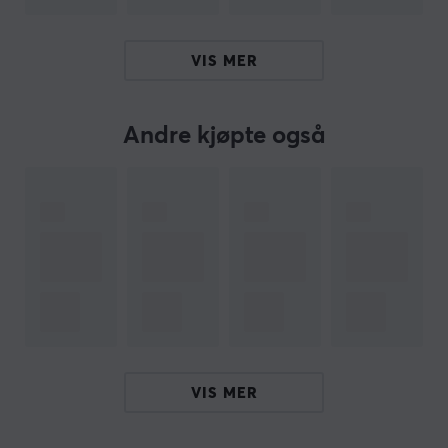
Takket være den trådløse 2,4 GHz-tilkoblingen og en
DPI som kan justeres opp til 30000, er dette en mus
VIS MER
som ikke bare lever opp til forventningene, men som
overgår dem. Enten du er en seriøs gamer eller noen
som vil ha det beste for jobben, kombinerer MAYA X stil,
Andre kjøpte også
ytelse og funksjonalitet for å passe dine behov.
Sammendrag
Elegant og allsidig design for alle grepstiler
8K Hz oppdateringsfrekvens for avansert presisjon
Trådløs tilkobling med 2,4 GHz
PixArt 3950 sensor og Omron optiske brytere
Tilpassbare innstillinger via inkludert programvare
Perfekt for FPS-spill og annen krevende bruk
VIS MER
Hei!