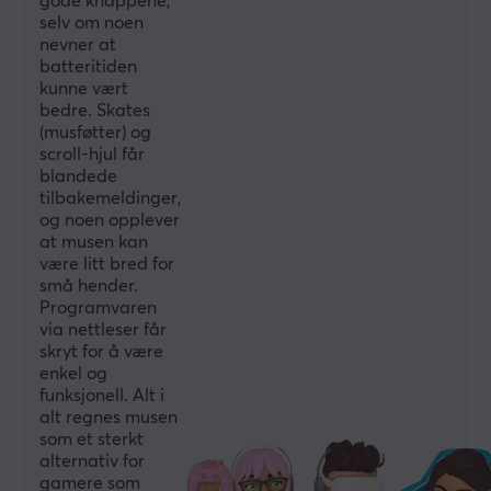
gode knappene,
selv om noen
SPESIFIKASJONER
nevner at
DIMENSJON & VEKT
batteritiden
kunne vært
Kabellengde
bedre. Skates
1.8 meter
(musføtter) og
scroll-hjul får
Bredde
blandede
tilbakemeldinger,
64 mm
og noen opplever
Dybde
at musen kan
være litt bred for
124 mm
små hender.
Høyde
Programvaren
via nettleser får
40 mm
skryt for å være
enkel og
Vekt
funksjonell. Alt i
47 g
alt regnes musen
som et sterkt
alternativ for
EGENSKAPER
gamere som