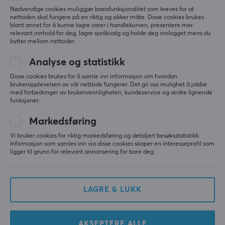
berører bunnen paden. Men dette er en enkel 
Nødvendige cookies muliggjør basisfunksjonalitet som kreves for at
løsning, og sannsynligvis forårsaket av at jeg 
nettsiden skal fungere på en riktig og sikker måte. Disse cookies brukes
trykker for hardt.
blant annet for å kunne lagre varer i handlekurven, presentere mer
relevant innhold for deg, lagre språkvalg og holde deg innlogget mens du
Belegget er bra, grepet er greit.
bytter mellom nettsider.
Den medfølgende grip tape løser eventuelle 
Analyse og statistikk
grepproblemer.
Disse cookies brukes for å samle inn informasjon om hvordan
Klikkene er skarpe, veldig lette å spamme. 
brukeropplevelsen av vår nettside fungerer. Det gir oss mulighet å jobbe
Venstreklikket har en metallisk ping-lyd, men ikke 
med forbedringer av brukervennligheten, kundeservice og andre lignende
funksjoner.
så ille, bare til info.
Markedsføring
Batteriet er bra, rundt 25-30 timer med 2k polling 
rate. Ikke fantastisk, ikke dårlig.
Vi bruker cookies for riktig markedsføring og detaljert besøksstatistikk.
Informasjon som samles inn via disse cookies skaper en interesseprofil som
Har brukt den i 2 uker, 0 problemer så langt.
ligger til grunn for relevant annonsering for bare deg.
Alt i alt en veldig fin mus.
Formen er konge, ikke glem det...
LAGRE & LUKK
Vis originalen
Lamzu MAYA X Trådløs Spillmus - Hvit
AKSEPTERE ALLE
3 mo. ago