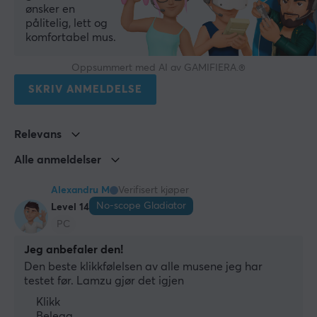
Sensormodell
ønsker en
pålitelig, lett og
PixArt 3950
komfortabel mus.
Sensor
Optisk
Oppsummert med AI av GAMIFIERA.®
SKRIV ANMELDELSE
Type bryter
Omron Opticals
Relevans
DPI
30000 dpi
Alle anmeldelser
Maks. akselerasjon
Alexandru M
Verifisert kjøper
50 G
No-scope Gladiator
Level 14
PC
Rullehjul
Ja
Jeg anbefaler den!
Den beste klikkfølelsen av alle musene jeg har 
Farge
testet før. Lamzu gjør det igjen
Svart
Klikk
IPS
Belegg