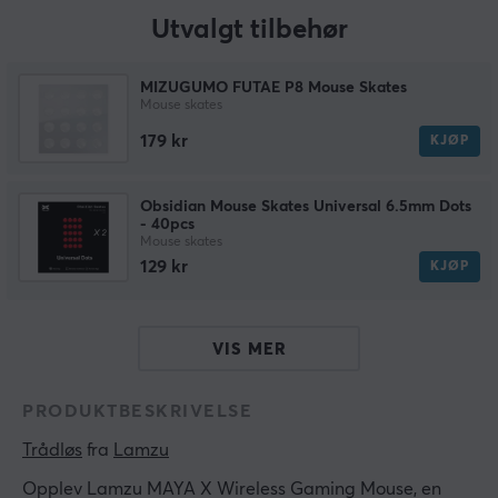
Utvalgt tilbehør
MIZUGUMO FUTAE P8 Mouse Skates
Mouse skates
179 kr
KJØP
Obsidian Mouse Skates Universal 6.5mm Dots
- 40pcs
Mouse skates
129 kr
KJØP
VIS MER
PRODUKTBESKRIVELSE
Trådløs
 fra 
Lamzu
Opplev Lamzu MAYA X Wireless Gaming Mouse, en