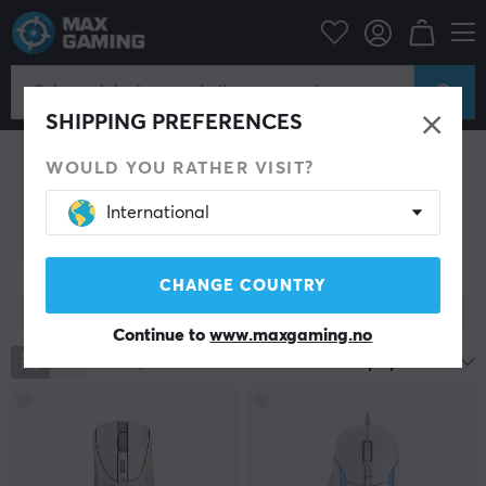
Datatilbehør
PC-mus & Tilbehør
PC-mus & Tilbehør
SHIPPING PREFERENCES
Gaming mus
Mouse skates
Mouse Bungee
Håndleddstøtte
Arm Sleeve
Kabel for mus
WOULD YOU RATHER VISIT?
Grep til mus
Gamingpakke
Rengjøring
International
Andet tilbehør
CHANGE COUNTRY
Vis filter
Continue to
www.maxgaming.no
2288
produkter
Mest populære