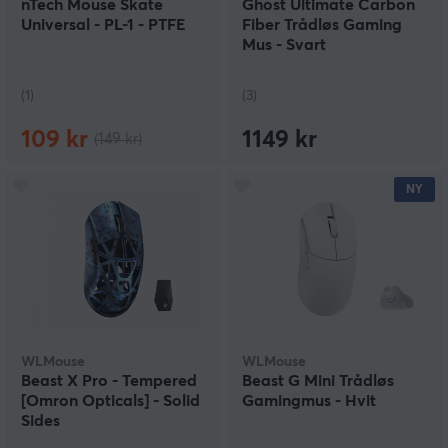
nTech Mouse Skate
Ghost Ultimate Carbon
Universal - PL-1 - PTFE
Fiber Trådløs Gaming
Mus - Svart
(1)
(3)
109 kr
1149 kr
(149 kr)
NY
WLMouse
WLMouse
Beast X Pro - Tempered
Beast G Mini Trådløs
[Omron Opticals] - Solid
Gamingmus - Hvit
Sides