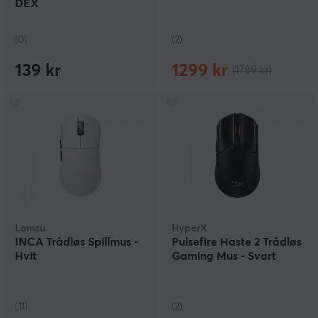
DEX
(0)
(2)
139 kr
1299 kr
(1789 kr)
Lamzu
HyperX
INCA Trådløs Spillmus -
Pulsefire Haste 2 Trådløs
Hvit
Gaming Mus - Svart
(11)
(2)