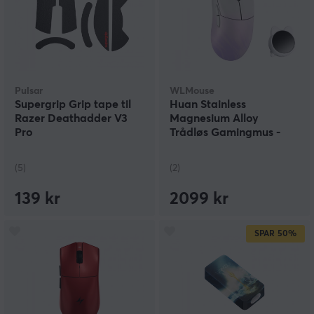
Pulsar
WLMouse
Supergrip Grip tape til
Huan Stainless
Razer Deathadder V3
Magnesium Alloy
Pro
Trådløs Gamingmus -
Hvit/Lilla
(5)
(2)
139 kr
2099 kr
SPAR
50%