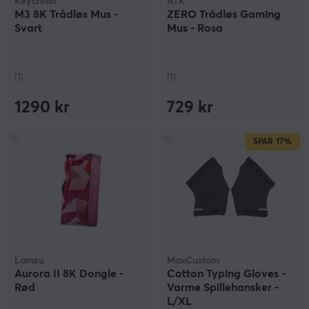
Keychron
ATK
M3 8K Trådløs Mus -
ZERO Trådløs Gaming
Svart
Mus - Rosa
(1)
(1)
1290 kr
729 kr
SPAR
17%
Lamzu
MaxCustom
Aurora II 8K Dongle -
Cotton Typing Gloves -
Rød
Varme Spillehansker -
L/XL