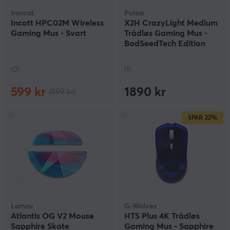
Ironcat
Pulsar
Incott HPC02M Wireless
X2H CrazyLight Medium
Gaming Mus - Svart
Trådløs Gaming Mus -
BadSeedTech Edition
(0)
(1)
599 kr
1890 kr
(999 kr)
SPAR
22%
Lamzu
G-Wolves
Atlantis OG V2 Mouse
HTS Plus 4K Trådløs
Sapphire Skate
Gaming Mus - Sapphire