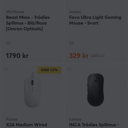
WLMouse
Arozzi
Beast Miao - Trådløs
Favo Ultra Light Gaming
Spillmus - Blå/Rosa
Mouse - Svart
[Omron Opticals]
(5)
(0)
1790 kr
329 kr
(369 kr)
SPAR
53%
Pulsar
Lamzu
X2A Medium Wired
INCA Trådløs Spillmus -