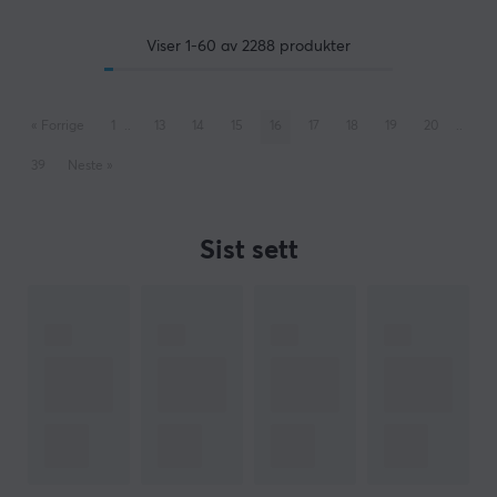
Viser
1-60
av
2288
produkter
«
Forrige
1
..
13
14
15
16
17
18
19
20
..
39
Neste
»
Sist sett