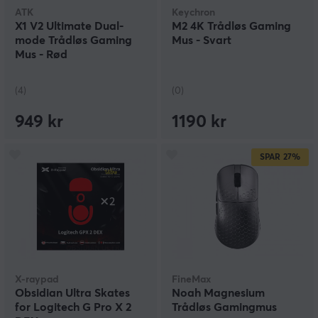
ATK
Keychron
X1 V2 Ultimate Dual-
M2 4K Trådløs Gaming
mode Trådløs Gaming
Mus - Svart
Mus - Rød
(4)
(0)
949 kr
1190 kr
SPAR
27%
X-raypad
FineMax
Obsidian Ultra Skates
Noah Magnesium
for Logitech G Pro X 2
Trådløs Gamingmus