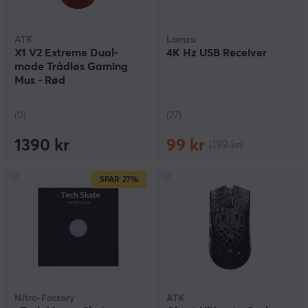
ATK
Lamzu
X1 V2 Extreme Dual-
4K Hz USB Receiver
mode Trådløs Gaming
Mus - Rød
(0)
(27)
1390 kr
99 kr
(199 kr)
SPAR
27%
Nitro-Factory
ATK