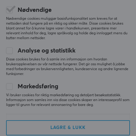
Nødvendige
Nødvendige cookies muliggjør basisfunksjonalitet som kreves for at
nettsiden skal fungere på en riktig og sikker måte. Disse cookies brukes
blant annet for å kunne lagre varer i handlekurven, presentere mer
relevant innhold for deg, lagre språkvalg og holde deg innlogget mens du
bytter mellom nettsider.
Analyse og statistikk
Disse cookies brukes for å samle inn informasjon om hvordan
brukeropplevelsen av vår nettside fungerer. Det gir oss mulighet å jobbe
Pulsar
Endgame Gear
med forbedringer av brukervennligheten, kundeservice og andre lignende
Xlite v4 Large Trådløs
XM2 8K Kablet
funksjoner.
Spillmus - Svart
Gamingmus - Hvit
Markedsføring
Vi bruker cookies for riktig markedsføring og detaljert besøksstatistikk.
(9)
(14)
Informasjon som samles inn via disse cookies skaper en interesseprofil som
ligger til grunn for relevant annonsering for bare deg.
1490 kr
949 kr
LAGRE & LUKK