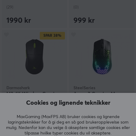
(29)
(0)
1990 kr
999 kr
SPAR
38%
Darmoshark
SteelSeries
M3 4K Wireless Gaming
Aerox 3 Gaming Mus -
Mus - Svart
Onyx Black
Cookies og lignende teknikker
MaxGaming (MaxFPS AB) bruker cookies og lignende
(14)
(4)
lagringsteknikker for å gi deg en så god brukeropplevelse som
mulig. Nedenfor kan du velge å akseptere samtlige cookies eller
tilpasse hvilke typer cookies du vil akseptere.
499 kr
669 kr
(799 kr)