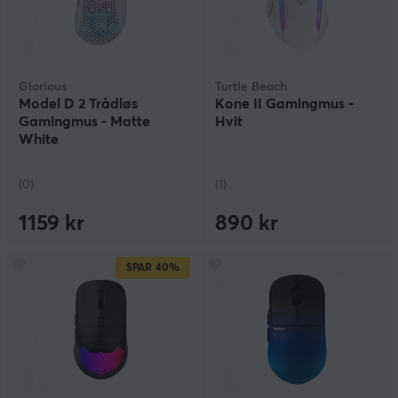
Glorious
Turtle Beach
Model D 2 Trådløs
Kone II Gamingmus -
Gamingmus - Matte
Hvit
White
(0)
(1)
1159 kr
890 kr
SPAR
40%