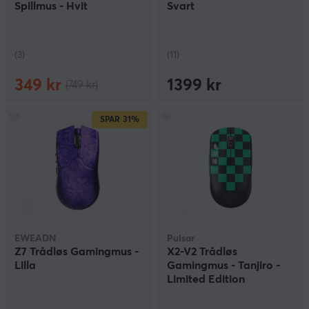
Spillmus - Hvit
Svart
(3)
(11)
349 kr
1399 kr
(749 kr)
SPAR
31%
EWEADN
Pulsar
Z7 Trådløs Gamingmus -
X2-V2 Trådløs
Lilla
Gamingmus - Tanjiro -
Limited Edition