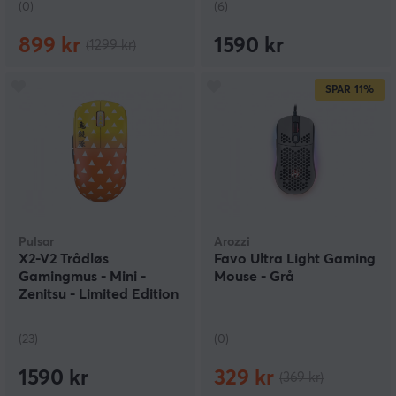
(0)
(6)
899 kr
1590 kr
(1299 kr)
SPAR
11%
Pulsar
Arozzi
X2-V2 Trådløs
Favo Ultra Light Gaming
Gamingmus - Mini -
Mouse - Grå
Zenitsu - Limited Edition
(23)
(0)
1590 kr
329 kr
(369 kr)