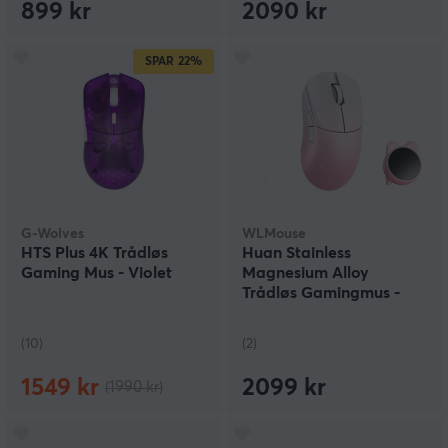
899 kr
2090 kr
SPAR
22%
G-Wolves
WLMouse
HTS Plus 4K Trådløs
Huan Stainless
Gaming Mus - Violet
Magnesium Alloy
Trådløs Gamingmus -
Hvit/Rosa
(10)
(2)
1549 kr
2099 kr
(1990 kr)