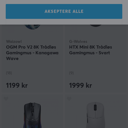
AKSEPTERE ALLE
Waizowl
G-Wolves
OGM Pro V2 8K Trådløs
HTX Mini 8K Trådløs
Gamingmus - Kanagawa
Gamingmus - Svart
Wave
(18)
(9)
1199 kr
1999 kr