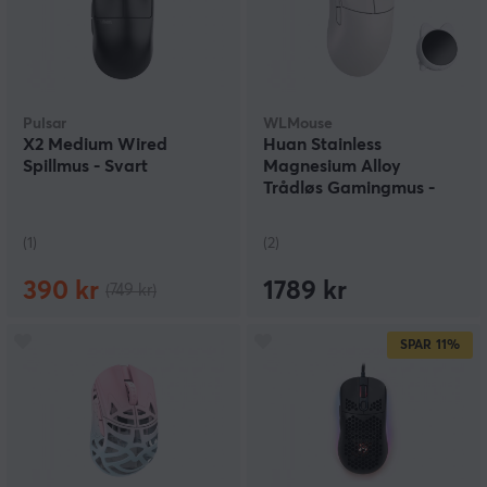
Pulsar
WLMouse
X2 Medium Wired
Huan Stainless
Spillmus - Svart
Magnesium Alloy
Trådløs Gamingmus -
Hvit
(1)
(2)
390 kr
1789 kr
(749 kr)
SPAR
11%