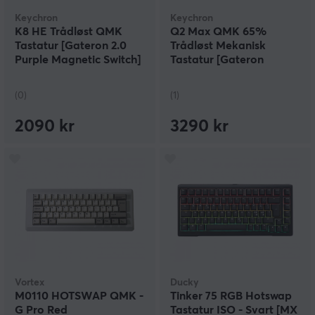
Keychron
Keychron
K8 HE Trådløst QMK
Q2 Max QMK 65%
Tastatur [Gateron 2.0
Trådløst Mekanisk
Purple Magnetic Switch]
Tastatur [Gateron
- Svart
Jupiter Red] - ISO
(0)
(1)
2090 kr
3290 kr
Vortex
Ducky
M0110 HOTSWAP QMK -
Tinker 75 RGB Hotswap
G Pro Red
Tastatur ISO - Svart [MX