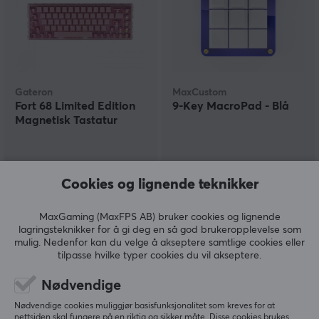
Gateron
MaxCustom
Fort 68 Limited Edition
9-Key MacroPad - Blå
Magnetisk Tastatur
(0)
(4)
Cookies og lignende teknikker
2839 kr
689 kr
MaxGaming (MaxFPS AB) bruker cookies og lignende
lagringsteknikker for å gi deg en så god brukeropplevelse som
mulig. Nedenfor kan du velge å akseptere samtlige cookies eller
tilpasse hvilke typer cookies du vil akseptere.
Nødvendige
Nødvendige cookies muliggjør basisfunksjonalitet som kreves for at
nettsiden skal fungere på en riktig og sikker måte. Disse cookies brukes