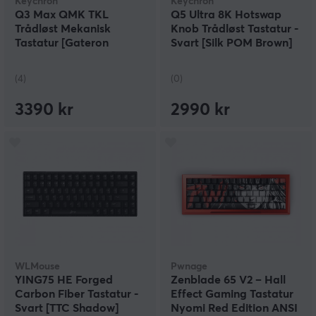
Keychron
Keychron
Q3 Max QMK TKL
Q5 Ultra 8K Hotswap
Trådløst Mekanisk
Knob Trådløst Tastatur -
Tastatur [Gateron
Svart [Silk POM Brown]
Jupiter Brown] - ISO
(4)
(0)
3390 kr
2990 kr
WLMouse
Pwnage
YING75 HE Forged
Zenblade 65 V2 – Hall
Carbon Fiber Tastatur -
Effect Gaming Tastatur
Svart [TTC Shadow]
Nyomi Red Edition ANSI