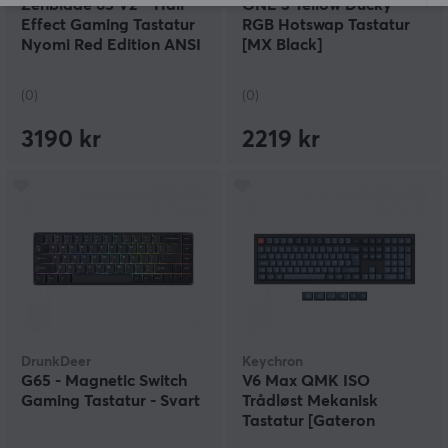
Zenblade 65 V2 – Hall
ONE 3 Yellow Ducky
Effect Gaming Tastatur
RGB Hotswap Tastatur
Nyomi Red Edition ANSI
[MX Black]
– Svart
(0)
(0)
3190 kr
2219 kr
DrunkDeer
Keychron
G65 - Magnetic Switch
V6 Max QMK ISO
Gaming Tastatur - Svart
Trådløst Mekanisk
Tastatur [Gateron
Jupiter Banana]