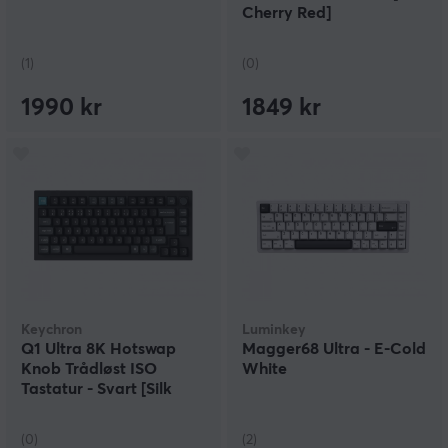
Cherry Red]
(1)
(0)
1990 kr
1849 kr
Keychron
Luminkey
Q1 Ultra 8K Hotswap
Magger68 Ultra - E-Cold
Knob Trådløst ISO
White
Tastatur - Svart [Silk
POM Brown]
(0)
(2)