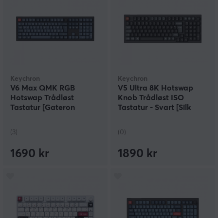
Keychron
Keychron
V6 Max QMK RGB
V5 Ultra 8K Hotswap
Hotswap Trådløst
Knob Trådløst ISO
Tastatur [Gateron
Tastatur - Svart [Silk
Jupiter Brown] - ISO
POM Red]
(3)
(0)
1690 kr
1890 kr