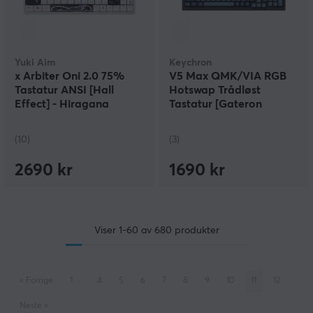
Yuki Aim
Keychron
x Arbiter Oni 2.0 75%
V5 Max QMK/VIA RGB
Tastatur ANSI [Hall
Hotswap Trådløst
Effect] - Hiragana
Tastatur [Gateron
Jupiter Banana] - ISO
(10)
(3)
2690 kr
1690 kr
Viser
1-60
av
680
produkter
«
Forrige
1
..
4
5
6
7
8
9
10
11
12
Neste
»