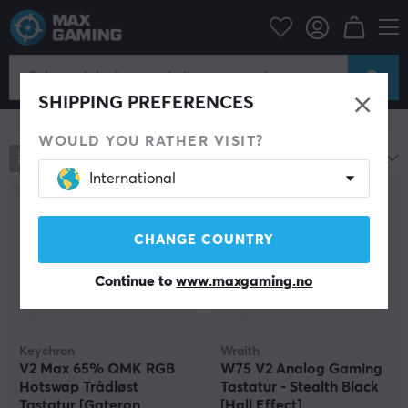
Datatilbehør
Tastatur og tilbehør
Gaming tastatur
Gaming Tastatur
SHIPPING PREFERENCES
Vis filter
WOULD YOU RATHER VISIT?
680
produkter
Mest populære
International
CHANGE COUNTRY
Continue to
www.maxgaming.no
Keychron
Wraith
V2 Max 65% QMK RGB
W75 V2 Analog Gaming
Hotswap Trådløst
Tastatur - Stealth Black
Tastatur [Gateron
[Hall Effect]