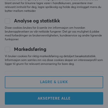
blant annet for å kunne lagre varer i handlekurven, presentere mer
relevant innhold for deg, lagre språkvalg og holde deg innlogget mens du
bytter mellom nettsider.
Keychron
WLMouse
V5 Max QMK/VIA RGB
YING75 HE Forged
Analyse og statistikk
Hotswap Trådløst
Carbon Fiber Tastatur -
Tastatur [Gateron
Svart [Gateron Nightfall]
Disse cookies brukes for å samle inn informasjon om hvordan
brukeropplevelsen av vår nettside fungerer. Det gir oss mulighet å jobbe
Jupiter Brown] - ISO
med forbedringer av brukervennligheten, kundeservice og andre lignende
funksjoner.
(3)
(1)
Markedsføring
1690 kr
2990 kr
Vi bruker cookies for riktig markedsføring og detaljert besøksstatistikk.
Informasjon som samles inn via disse cookies skaper en interesseprofil som
ligger til grunn for relevant annonsering for bare deg.
LAGRE & LUKK
AKSEPTERE ALLE
Pwnage
Ducky