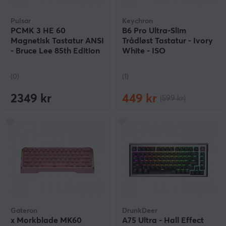
Pulsar
Keychron
PCMK 3 HE 60
B6 Pro Ultra-Slim
Magnetisk Tastatur ANSI
Trådløst Tastatur - Ivory
- Bruce Lee 85th Edition
White - ISO
(0)
(1)
2349 kr
449 kr
(599 kr)
Gateron
DrunkDeer
x Morkblade MK60
A75 Ultra - Hall Effect