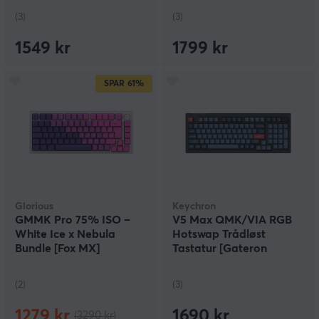
(3)
(3)
1549 kr
1799 kr
SPAR
61%
Glorious
Keychron
GMMK Pro 75% ISO –
V5 Max QMK/VIA RGB
White Ice x Nebula
Hotswap Trådløst
Bundle [Fox MX]
Tastatur [Gateron
Jupiter Red] - ISO
(2)
(3)
1279 kr
1690 kr
(3290 kr)