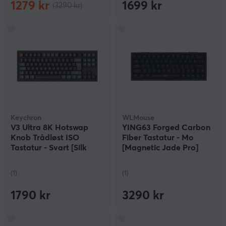
1279 kr
1699 kr
(3290 kr)
Keychron
WLMouse
V3 Ultra 8K Hotswap
YING63 Forged Carbon
Knob Trådløst ISO
Fiber Tastatur - Mo
Tastatur - Svart [Silk
[Magnetic Jade Pro]
POM Brown]
(1)
(1)
1790 kr
3290 kr