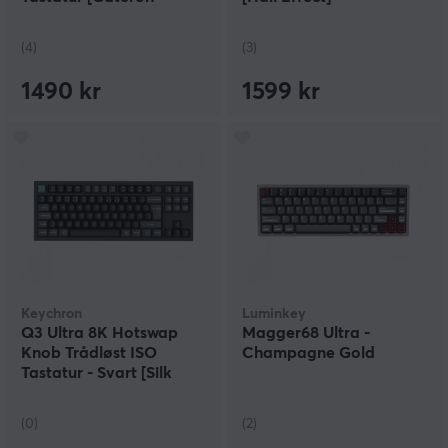
Jupiter Brown] - ISO
(4)
(3)
1490 kr
1599 kr
Keychron
Luminkey
Q3 Ultra 8K Hotswap
Magger68 Ultra -
Knob Trådløst ISO
Champagne Gold
Tastatur - Svart [Silk
POM Banana]
(0)
(2)