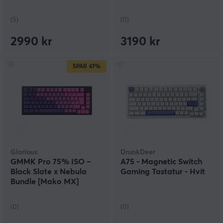
– Rød
(5)
(0)
2990 kr
3190 kr
SPAR
61%
Glorious
DrunkDeer
GMMK Pro 75% ISO –
A75 - Magnetic Switch
Black Slate x Nebula
Gaming Tastatur - Hvit
Bundle [Mako MX]
(0)
(0)