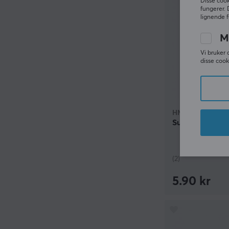
Disse cook
fungerer. 
lignende f
M
Vi bruker 
disse cook
HMX
Sunset Gleam L
(2)
5.90 kr