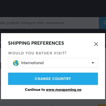
ll
Gamingstol
Mobiltilbehør
Hjem & Fritid
Fun
SHIPPING PREFERENCES
WOULD YOU RATHER VISIT?
International
lbehør for PC Gamers
CHANGE COUNTRY
Kategori
Continue to
www.maxgaming.no
produkter