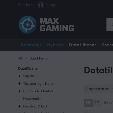
Sender til:
Norge
Kampanje
Nyheter
Datatilbehør
Konso
Datatilbehør
Datati
Datatilbehør
Skjerm
Tastatur og tilbehør
Lagerstatus
PC-mus & Tilbehør
Musematte
8337
Headset & Lyd