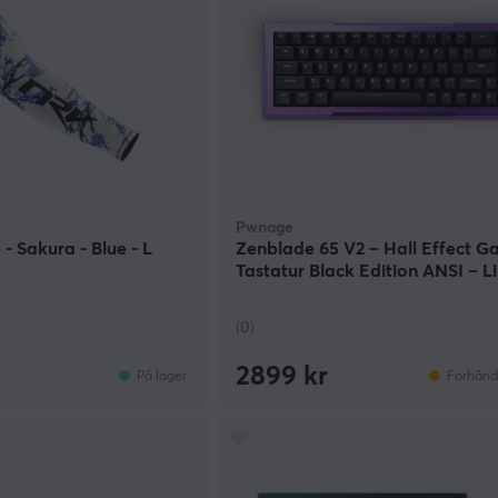
Pwnage
- Sakura - Blue - L
Zenblade 65 V2 – Hall Effect 
Tastatur Black Edition ANSI – Li
(0)
2899 kr
På lager
Forhånds