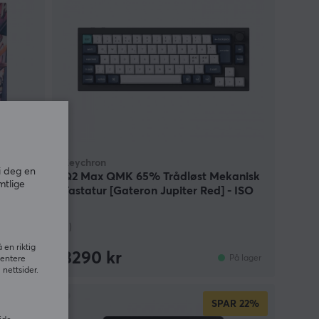
Keychron
i deg en
 L
Q2 Max QMK 65% Trådløst Mekanisk
mtlige
Tastatur [Gateron Jupiter Red] - ISO
(1)
 en riktig
3290 kr
Utsolgt
På lager
sentere
nettsider.
SPAR
22%