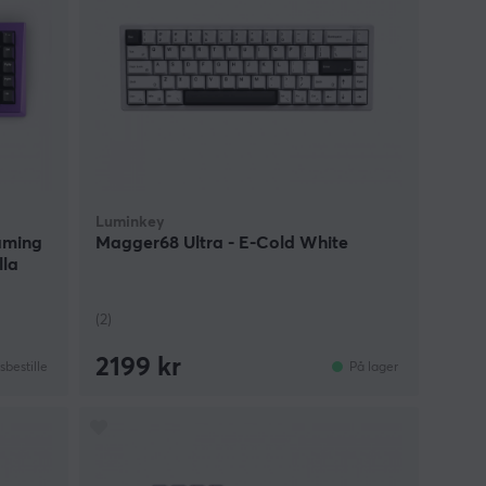
Luminkey
Gaming
Magger68 Ultra - E-Cold White
lla
(2)
2199 kr
bestille
På lager