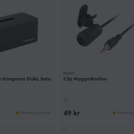
Natec
n Kangaroo DUAL Sata
Clip Myggmikrofon
(0)
49 kr
Midlertidig utsolgt
Midlertidi