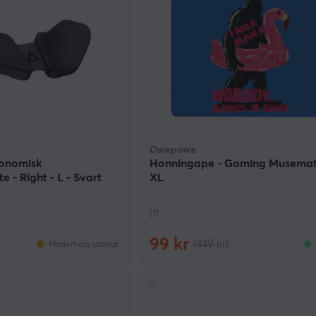
Owepowe
gonomisk
Honningape - Gaming Musemat
 - Right - L - Svart
XL
(1)
99 kr
(449 kr)
Midlertidig utsolgt