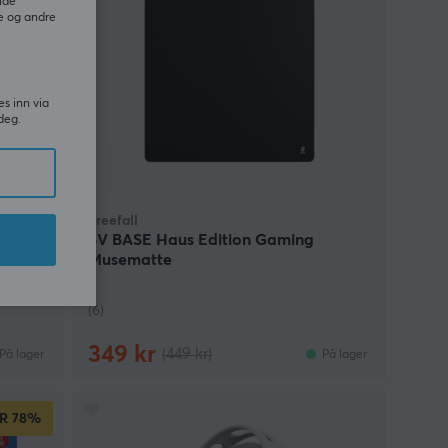
ide
e og andre
es inn via
deg.
Freefall
eam
SV BASE Haus Edition Gaming
Musematte
(6)
349 kr
(449 kr)
På lager
På lager
R
78%