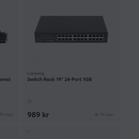
Lanberg
hona)
Switch Rack 19” 24-Port 1GB
(1)
989 kr
På lager
På lager