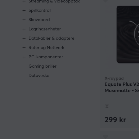
Streaming & Videoopptak
Spillkontroll
Skrivebord
Lagringsenheter
Datakabler & adaptere
Ruter og Nettverk
PC-komponenter
Gaming briller
Dataveske
X-raypad
Equate Plus V
Musematte - Sv
(8)
299 kr