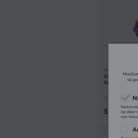
HMX
MaxGami
Sillyworks Hya
så go
Switch
N
(1)
Nødvendige
5 kr
og sikker 
mer releva
A