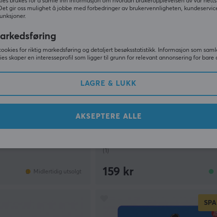
ies brukes for å samle inn informasjon om hvordan brukeropplevelsen av vår netts
Det gir oss mulighet å jobbe med forbedringer av brukervennligheten, kundeservic
unksjoner.
arkedsføring
cookies for riktig markedsføring og detaljert besøksstatistikk. Informasjon som saml
ies skaper en interesseprofil som ligger til grunn for relevant annonsering for bare 
LAGRE & LUKK
Durock
inear Switch
Plate Mount Stabilizer V3 - Cr
AKSEPTERE ALLE
(1)
159 kr
Midlertidig utsolgt
SPA