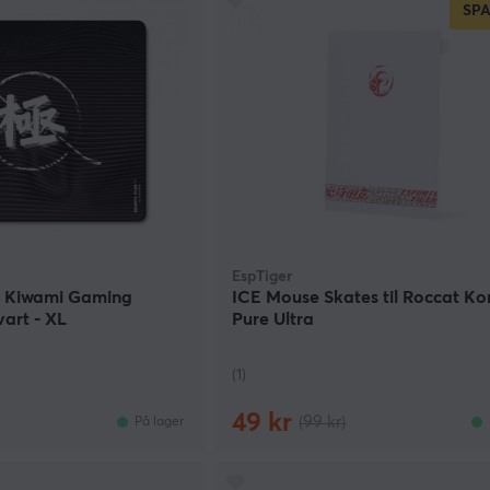
SP
EspTiger
2 Kiwami Gaming
ICE Mouse Skates til Roccat Ko
art - XL
Pure Ultra
(1)
49 kr
(99 kr)
På lager