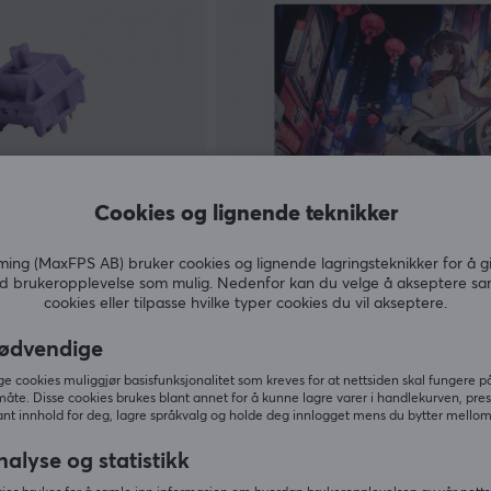
Cookies og lignende teknikker
Yuki Aim
ng (MaxFPS AB) bruker cookies og lignende lagringsteknikker for å g
cinth V2U Lineær
Yuki Glas Musematte - Katana -
d brukeropplevelse som mulig. Nedenfor kan du velge å akseptere sa
cookies eller tilpasse hvilke typer cookies du vil akseptere.
ødvendige
(6)
 cookies muliggjør basisfunksjonalitet som kreves for at nettsiden skal fungere på
1490 kr
Midlertidig utsolgt
måte. Disse cookies brukes blant annet for å kunne lagre varer i handlekurven, pre
nt innhold for deg, lagre språkvalg og holde deg innlogget mens du bytter mellom 
nalyse og statistikk