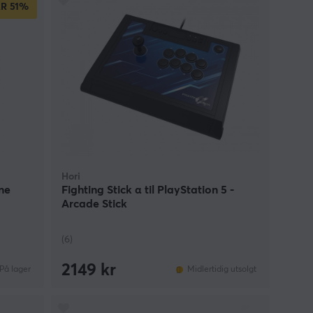
AR
51%
Hori
ne
Fighting Stick α til PlayStation 5 -
Arcade Stick
(6)
2149 kr
På lager
Midlertidig utsolgt