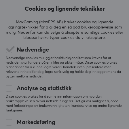
5
0%
0.0
4
0%
Cookies og lignende teknikker
3
0%
EGENSKAPER
2
0%
Basert på 0 vurderinger
1
0%
MaxGaming (MaxFPS AB) bruker cookies og lignende
Overføringshastighet
lagringsteknikker for å gi deg en så god brukeropplevelse som
300 Mbps 2.4 GHz, 867 Mbps 5 GHz
mulig. Nedenfor kan du velge å akseptere samtlige cookies eller
tilpasse hvilke typer cookies du vil akseptere.
SKRIV ANMELDELSE
Standard
Nødvendige
802.11ac, 802.11b, 802.11g, 802.11n
Nødvendige cookies muliggjør basisfunksjonalitet som kreves for at
Frekvensbånd
nettsiden skal fungere på en riktig og sikker måte. Disse cookies brukes
Mer fra vårt fellesskap
2,4 GHz, 5GHz, Dual-band teknologi
blant annet for å kunne lagre varer i handlekurven, presentere mer
relevant innhold for deg, lagre språkvalg og holde deg innlogget mens du
bytter mellom nettsider.
Avanserte funksjoner
MU-MIMO
Analyse og statistikk
Farge
Disse cookies brukes for å samle inn informasjon om hvordan
brukeropplevelsen av vår nettside fungerer. Det gir oss mulighet å jobbe
Svart
med forbedringer av brukervennligheten, kundeservice og andre lignende
funksjoner.
FORBINDELSE
Markedsføring
Trådløs