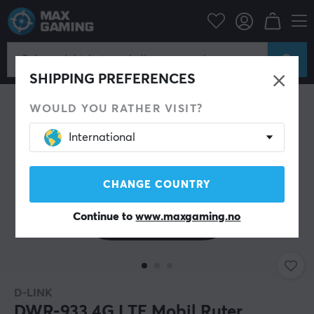
Datatilbehør
Ruter og Nettverk
Trådløs Router
SHIPPING PREFERENCES
WOULD YOU RATHER VISIT?
International
CHANGE COUNTRY
Continue to
www.maxgaming.no
D-LINK
DWR-933 4G LTE Mobil Ruter