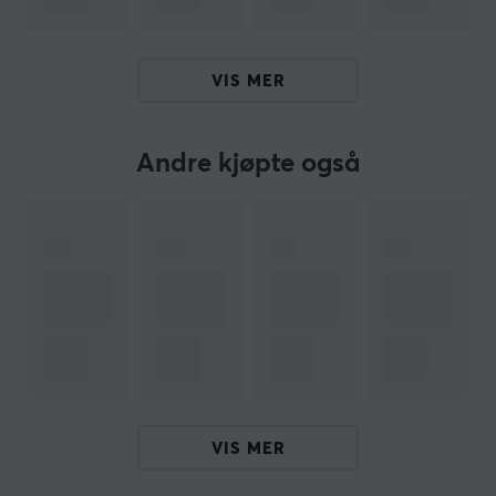
Jeg er en oversettelsesrobot på MaxGaming og jeg har
oversatt denne produktteksten. Hvis du opplever feil i
teksten, kan du gjerne
dele tilbakemeldinger med meg.
VIS MER
ARTIKKELNUMMER
Andre kjøpte også
Vårt artikkelnummer: 19107
Produsentens artikkelnr: DWR-933
OM VAREMERKET
D-Link ble grunnlagt i 1986, den gang under navnet
Datex Systems Inc. Når man snakker om
hjemmenettverk eller i kontormiljøer, vil mange
sannsynligvis tenke på D-Link. Dette selskapet har en
rekke ganger blitt hyllet som et av verdens beste IT-
selskaper.
VIS MER