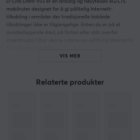
D-Link DWR-933 er en allsidig og høyytelses 4G/LTE
mobilruter designet for å gi pålitelig Internett-
tilkobling i områder der tradisjonelle kablede
tilkoblinger ikke er tilgjengelige. Enten du er på et
avsidesliggende sted, på farten eller står overfor
strømbrudd, tilbyr denne ruteren en pålitelig løsning for
å holde deg tilkoblet.
VIS MER
Utstyrt med flere innebygde 4G/LTE-antenner, lar
DWR-933 deg enkelt koble til Internett. Bare sett inn et
kompatibelt SIM-kort fra din mobilnettverksleverandør
Relaterte produkter
og ruteren vil etablere en sikker og stabil
internettforbindelse. Dette gjør det til et ideelt valg for
enkeltpersoner, små bedrifter og til og med
utendørsarrangementer der tilgangen til tradisjonell
internettforbindelse er begrenset.
Hei!