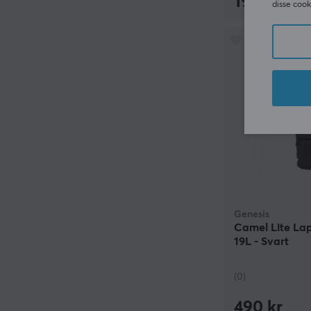
199 kr
disse cook
Genesis
Camel Lite La
19L - Svart
(0)
490 kr