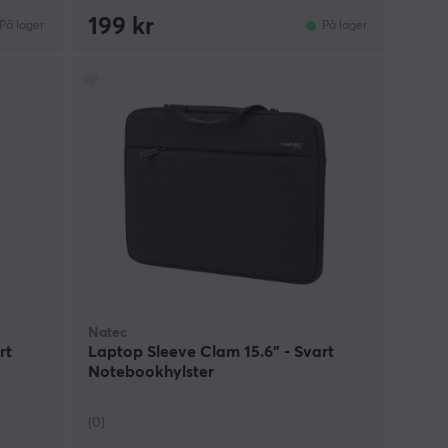
199 kr
På lager
På lager
Natec
rt
Laptop Sleeve Clam 15.6" - Svart
Notebookhylster
(0)