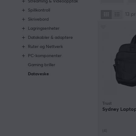
Streaming & Videoopptak
en data som må f
Spillkontroll
datavesker i ul
13
pr
og det at hver e
Skrivebord
videre.
Lagringsenheter
Datakabler & adaptere
Ruter og Nettverk
PC-komponenter
Gaming briller
Dataveske
Trust
Sydney Laptop 
(4)