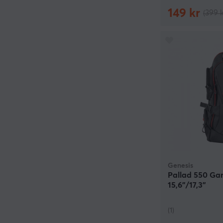
149 kr
(399 k
Genesis
Pallad 550 Ga
15,6”/17,3”
(1)