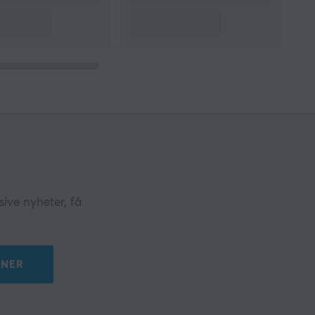
ive nyheter, få
NER