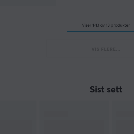
Viser
1-13
av
13
produkter
VIS FLERE...
Sist sett