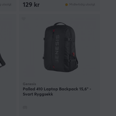
129 kr
g utsolgt
Midlertidig utsolgt
Genesis
Pallad 410 Laptop Backpack 15,6” -
Svart Ryggsekk
(0)