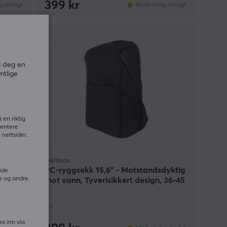
399 kr
g utsolgt
Midlertidig utsolgt
i deg en
mtlige
 en riktig
sentere
nettsider.
Deltaco
6” -
PC-ryggsekk 15,6” - Motstandsdyktig
ide
e og andre
mot vann, Tyverisikkert design, 36-45
L - Svart
(0)
es inn via