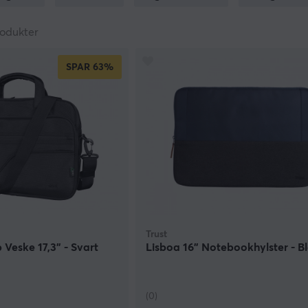
raktes, er det viktig at du ser på en veske som gir nok plass 
ike former, som ryggsekker, skuldervesker og mye mer. Å reise
odukter
neste lille ting har sin egen plass hjelper deg også med sette 
SPAR
63%
Trust
Veske 17,3” - Svart
Lisboa 16” Notebookhylster - B
(0)