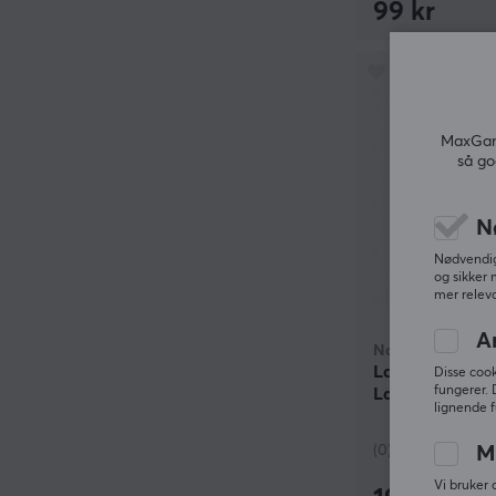
99 kr
MaxGami
så go
N
Nødvendige
og sikker 
mer releva
A
Natec
Laptop Bag Tar
Disse cook
fungerer. 
Laptop Veske
lignende f
(0)
M
Vi bruker 