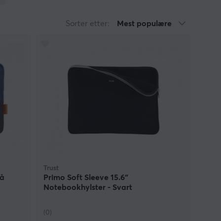
til størrelsen på laptopen din. Hos oss finner du
 med ryddig utstyr kommer til å spare deg mye tid,
Sorter etter:
Mest populære
utstyret opp, og lett pakke ned igjen før du reiser
Trust
lå
Primo Soft Sleeve 15.6″
Notebookhylster - Svart
(0)