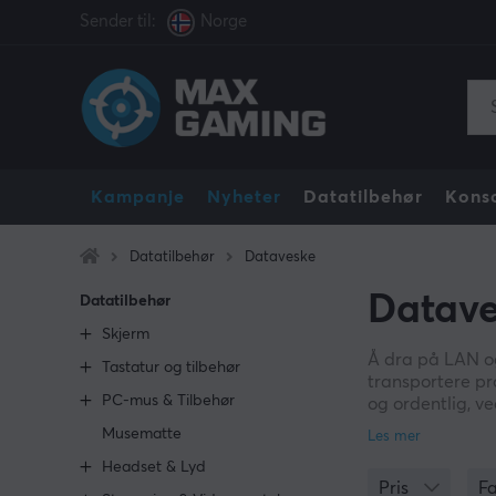
Sender til:
Norge
Kampanje
Nyheter
Datatilbehør
Konso
Datatilbehør
Dataveske
Datave
Datatilbehør
Skjerm
Å dra på LAN og 
Tastatur og tilbehør
transportere pr
PC-mus & Tilbehør
og ordentlig, ve
dette ikke blir 
Musematte
Headset & Lyd
På MaxGaming fi
Pris
F
dataveske anbef