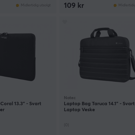
109 kr
Midlertidig utsolgt
Midlertidi
Natec
Coral 13.3" - Svart
Laptop Bag Taruca 14.1” - Svart
er
Laptop Veske
(0)