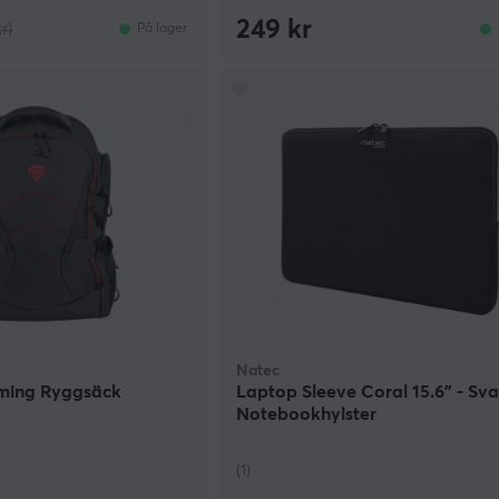
249 kr
r)
På lager
Natec
ming Ryggsäck
Laptop Sleeve Coral 15.6" - Sva
Notebookhylster
(1)