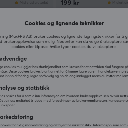
199 kr
Midlertidig utsolgt
Midlertidi
Cookies og lignende teknikker
ng (MaxFPS AB) bruker cookies og lignende lagringsteknikker for å g
d brukeropplevelse som mulig. Nedenfor kan du velge å akseptere sa
cookies eller tilpasse hvilke typer cookies du vil akseptere.
ødvendige
 cookies muliggjør basisfunksjonalitet som kreves for at nettsiden skal fungere på
måte. Disse cookies brukes blant annet for å kunne lagre varer i handlekurven, pre
nt innhold for deg, lagre språkvalg og holde deg innlogget mens du bytter mellom 
nalyse og statistikk
Genesis
uca 15.6” - Svart
Pallad 420 Laptop Ryggsekk 15,
ies brukes for å samle inn informasjon om hvordan brukeropplevelsen av vår netts
Det gir oss mulighet å jobbe med forbedringer av brukervennligheten, kundeservic
Svart
unksjoner.
arkedsføring
(0)
cookies for riktig markedsføring og detaljert besøksstatistikk. Informasjon som saml