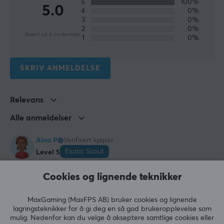
5
100%
5.0
4
0%
EGENSKAPER
3
0%
Farge
2
0%
Basert på 4 vurderinger
1
0%
Svart
SKRIV ANMELDELSE
GARANTI
Produsentens garanti
2 års garanti
Relevans
Alle anmeldelser
Aina P
Verifisert kjøper
Exotic Scout
Level 5
Veldig prisgunstig veske for 17" laptop
Cookies og lignende teknikker
Veldig prisgunstig veske for min 17" laptop Vil bli 
perfekt for fremtidige reiser.
MaxGaming (MaxFPS AB) bruker cookies og lignende
Veldig prisgunstig
lagringsteknikker for å gi deg en så god brukeropplevelse som
mulig. Nedenfor kan du velge å akseptere samtlige cookies eller