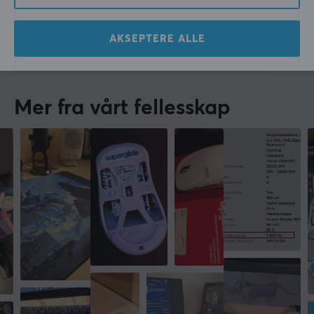
Reinert K
Verifisert kjøper
Super Scout
Level 5
AKSEPTERE ALLE
Trust Sydney Laptop Veske 17,3” - Svart
7 mo. ago
Mer fra vårt fellesskap