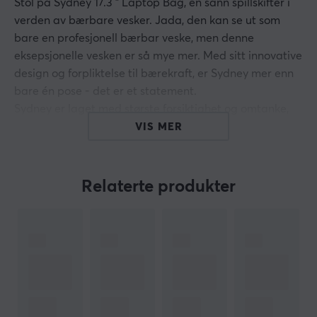
Stol på Sydney
17.3
" Laptop Bag, en sann spillskifter i
verden av bærbare vesker. Jada, den kan se ut som
bare en profesjonell bærbar veske, men denne
eksepsjonelle vesken er så mye mer. Med sitt innovative
design og forpliktelse til bærekraft, er Sydney mer enn
bare én pose - det er et statement.
Sydney er laget med største forsiktighet og omtanke,
med stoff laget av blant annet 22 resirkulerte PET-
VIS MER
flasker. Ved å velge denne vesken beskytter du ikke
bare din bærbare datamaskin, men du bidrar også
positivt til miljøet. Det er en vinn-vinn-situasjon!
Relaterte produkter
Sydney forstår verdien av den bærbare datamaskinen
din, og det er derfor den strekker seg langt for å holde
den trygg. Med et støtsikkert polstret laptoprom sørger
vesken for at den dyrebare lasten din forblir beskyttet
under hele reisen. Enten det er en grumsete togtur eller
en fullsatt bygate, har Sydney deg dekket.
Oppbevar og transporter den bærbare datamaskinen