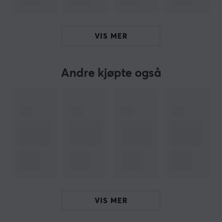
eller nettbrettet ditt trygt og enkelt med dette
datamaskindekselet. I denne vesken får du plass til
både den bærbare datamaskinen og tilhørende
VIS MER
tilbehør og litt til. Vesken kan velges mellom flere
forskjellige diskrete, stilige farger. Kjøp din Trust Sydney
17,3
-tommers bærbare veske laget av resirkulerte
Andre kjøpte også
materialer og reis med den bærbare datamaskinen
med komfort og stil.
Hei!
Jeg er en oversettelsesrobot på MaxGaming og jeg har
oversatt denne produktteksten. Hvis du opplever feil i
teksten, kan du gjerne
dele tilbakemeldinger med meg.
ARTIKKELNUMMER
VIS MER
Vårt artikkelnummer: 33434
Produsentens artikkelnr: 24399