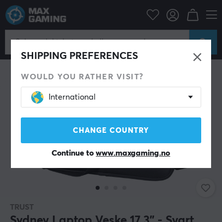
Datatilbehør
Dataveske
SPAR 63%
SHIPPING PREFERENCES
WOULD YOU RATHER VISIT?
International
CHANGE COUNTRY
Continue to
www.maxgaming.no
TRUST
Sydney Laptop Veske 17,3” - Svart