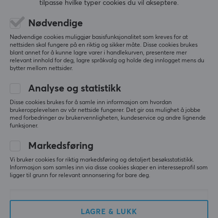
tilpasse hvilke typer cookies du vil akseptere.
Vis originalen
Trust Sydney Laptop Veske 17,3” - Svart
Nødvendige
6 mo. ago
Nødvendige cookies muliggjør basisfunksjonalitet som kreves for at
2 likes
nettsiden skal fungere på en riktig og sikker måte. Disse cookies brukes
blant annet for å kunne lagre varer i handlekurven, presentere mer
relevant innhold for deg, lagre språkvalg og holde deg innlogget mens du
Quoc N
Verifisert kjøper
bytter mellom nettsider.
Executive Scout
Level 5
Analyse og statistikk
bra produkt og billig
Disse cookies brukes for å samle inn informasjon om hvordan
Trust Sydney Laptop Veske 17,3” - Svart
brukeropplevelsen av vår nettside fungerer. Det gir oss mulighet å jobbe
last mo.
med forbedringer av brukervennligheten, kundeservice og andre lignende
funksjoner.
0 likes
Markedsføring
Kristijan K
Verifisert kjøper
Feeding Gladiator
Vi bruker cookies for riktig markedsføring og detaljert besøksstatistikk.
Level 14
Informasjon som samles inn via disse cookies skaper en interesseprofil som
PC
Playstation
VR
Retro
ligger til grunn for relevant annonsering for bare deg.
Trust Sydney Laptop Veske 17,3” - Svart
3 days ago
LAGRE & LUKK