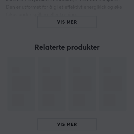
Den er utformet for å gi et effektivt energikick og øke
fokus under spilling eller trening.
VIS MER
Produktet veier 160 gram og er tilgjengelig i to farger,
hvit og rosa. Hver porsjon er nøye veid for å sikre en
enhetlig og kontrollert dosering av aktive ingredienser.
Relaterte produkter
X-Zero Cola er fremstilt for å tilfredsstille behovet for
energi og fokusert prestasjonsheving, noe som gjør den
egnet for personer som trenger å øke sin energi i løpet
av lengre perioder med konsentrert arbeid eller fysisk
aktivitet.
Oppsummering
Koffein 100 mg per porsjon
Inneholder 160 gram totalt
Tiltenkt gamere og aktive individer
VIS MER
Gir energikick og økt fokus