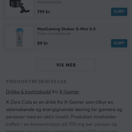
Headsettholder
199 kr
KJØP
MaxGaming Shaker X-Mixr 6.0
Drikke & kosttilskudd
89 kr
KJØP
VIS MER
PRODUKTBESKRIVELSE
Drikke & kosttilskudd
 fra 
X-Gamer
X-Zero Cola er en drikk fra X-Gamer som tilbyr en
velsmakende og energigivende løsning for gamere og
personer med en aktiv livsstil. Produktet inneholder
koffein i en konsentrasjon på 100 mg per porsjon og
kommer i en praktisk emballasje med 100 porsjoner.