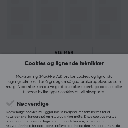
OM VAREMERKET
Det populære kosttilskuddet
X-Gamer
- En avansert og
innovativ energi- og fokusdrink utviklet i Sverige. Et
perfekt kosttilskudd for lange spill- og treningsøkter.
Deres visjon er å forbedre spillerens opplevelse og
ytelse gjennom forbedret energi, utholdenhet, fokus og
VIS MER
bedre reflekser.
Cookies og lignende teknikker
Velg din favorittsmak hos oss, vi har et bredt utvalg av
ANMELDELSER (0)
SPØRSMÅL OG SVAR (0)
FELLESS
flere gode smaker, se alt her! Vi anbefaler
X-Gamer
til
MaxGaming (MaxFPS AB) bruker cookies og lignende
alle våre kunder og partnere. Et produkt av høy kvalitet
lagringsteknikker for å gi deg en så god brukeropplevelse som
mulig. Nedenfor kan du velge å akseptere samtlige cookies eller
for deg som trenger ekstra og kosttilskudd og er både
tilpasse hvilke typer cookies du vil akseptere.
rimelig og miljøvennlig ettersom du blander drikken
5
0%
0.0
selv.
Nødvendige
4
0%
3
0%
Nødvendige cookies muliggjør basisfunksjonalitet som kreves for at
2
0%
nettsiden skal fungere på en riktig og sikker måte. Disse cookies brukes
Basert på 0 vurderinger
1
0%
SPESIFIKASJONER
blant annet for å kunne lagre varer i handlekurven, presentere mer
relevant innhold for deg, lagre språkvalg og holde deg innlogget mens du