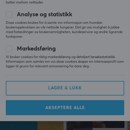
ANNEN INFORMASJON
bytter mellom nettsider.
SKRIV ANMELDELSE
Aldersgrense
Analyse og statistikk
18 år
Disse cookies brukes for å samle inn informasjon om hvordan
brukeropplevelsen av vår nettside fungerer. Det gir oss mulighet å jobbe
med forbedringer av brukervennligheten, kundeservice og andre lignende
DIMENSJON & VEKT
Mer fra vårt fellesskap
funksjoner.
Vikt (Innhold)
Markedsføring
320 gram
Vi bruker cookies for riktig markedsføring og detaljert besøksstatistikk.
Informasjon som samles inn via disse cookies skaper en interesseprofil som
ligger til grunn for relevant annonsering for bare deg.
EGENSKAPER
Koffein
100 mg per porsjon
LAGRE & LUKK
Type
Shaker
AKSEPTERE ALLE
Farge
Hvit, Rød