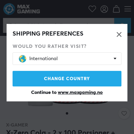
Hjem & Fritid
Drikke & kosttilskudd
SPAR 39%
SHIPPING PREFERENCES
WOULD YOU RATHER VISIT?
International
CHANGE COUNTRY
Continue to
www.maxgaming.no
X-GAMER
X-Zero Cola - 2 x 100 Porsjoner +