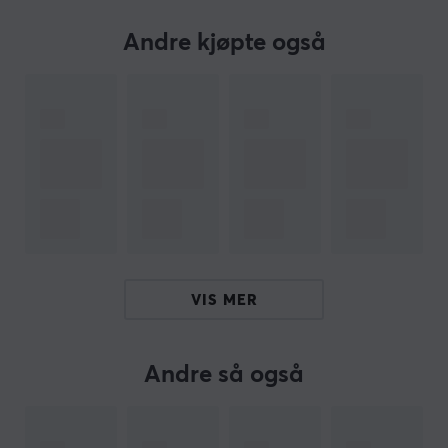
Andre kjøpte også
ARTIKKELNUMMER
Vårt artikkelnummer: S1506
Produsentens artikkelnr: 2X-X-ZERO-JC
PRODUKTER I PAKKEN
1
MaxGaming Shaker X-Mixr 6.0
X-Gamer
VIS MER
2
X-Zero Cola - 100 Porsjoner
X-Gamer
Andre så også