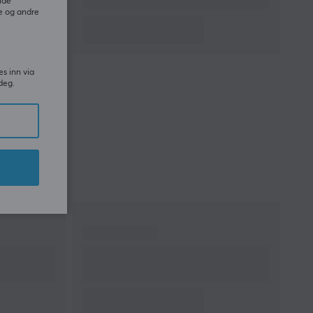
ide
e og andre
Hydraulisk
Klasse 4
gasstempel
Sokkel
Forsterket aluminium
Hjul
6 cm PU-belagt
es inn via
deg.
Hodestøtte
Ja
Ryggstøtte
Ja
Farge
Rosa
GARANTI
Produsentens garanti
2 års garanti