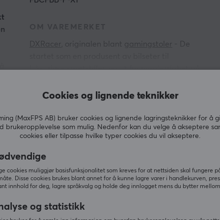
FBCFBB-P-X1
kt
OM VAREMERKET
en
DXRacer
, originalen blant
gamingstoler
- De
startet som en produsent av bilseter til
 å
luksuriøse sportsbiler, og ut fra nysgjerrighet på
hva deres ergonomiske stoler med sitt unike
VIS MER
design kunne tilføre et annet marked, resulterte
Cookies og lignende teknikker
det i den første moderne gamingstolen. Den
første stolen ble lansert i 2006 og resulterte i en
ng (MaxFPS AB) bruker cookies og lignende lagringsteknikker for å g
d brukeropplevelse som mulig. Nedenfor kan du velge å akseptere sa
g
ny standard for hva en gamingstol var, og i dag
cookies eller tilpasse hvilke typer cookies du vil akseptere.
kan du se inspirasjonen fra DXRacers originale
Relaterte produkter
design i nesten alle gamingstoler på markedet.
ødvendige
 cookies muliggjør basisfunksjonalitet som kreves for at nettsiden skal fungere på
DXRacer har et bredt utvalg av ergonomiske
måte. Disse cookies brukes blant annet for å kunne lagre varer i handlekurven, pre
nt innhold for deg, lagre språkvalg og holde deg innlogget mens du bytter mellom 
gaming- og kontorstoler som kan brukes like
godt på jobb som til uformelle gamingøkter. Det
nalyse og statistikk
mangfoldige utvalget sørger for at det finnes en