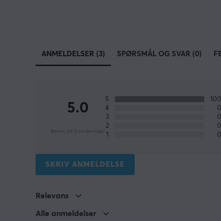
ANMELDELSER (3)
SPØRSMÅL OG SVAR (0)
F
5
10
5.0
4
3
2
Basert på 3 vurderinger
1
SKRIV ANMELDELSE
Relevans
Alle anmeldelser