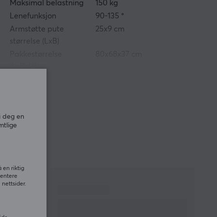
Maksimal belastning
150 kg
Lenefunksjon
90-135 °
Armstøtte pute
25x9 cm
størrelse (LxB)
Pakkestørrelse
80x68x37 cm
(LxBxH)
Vekt
22.5 kg
EGENSKAPER
i deg en
Stoltype
Gaming, Kontor
mtlige
Møbeltrekk
Premium stoff
Skumtype
Høykvalitets
formskum
 en riktig
Armlener
3-veis
sentere
nettsider.
Rammekonstruksjon
Stål
Vinkeljustering
Full tilt
Vinkellås
Nei