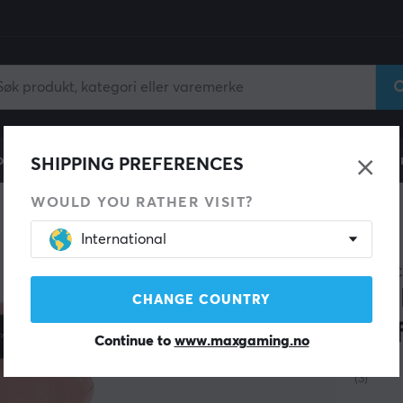
ll
Gamingstol
Mobiltilbehør
Hjem & Fritid
Fun
SHIPPING PREFERENCES
WOULD YOU RATHER VISIT?
International
DXRAC
DRI
CHANGE COUNTRY
Stof
Continue to
www.maxgaming.no
(3)