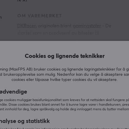
N-X1
OM VAREMERKET
m
DXRacer
, originalen blant
gamingstoler
- De
startet som en produsent av bilseter til
luksuriøse sportsbiler, og ut fra nysgjerrighet på
hva deres ergonomiske stoler med sitt unike
VIS MER
l
design kunne tilføre et annet marked, resulterte
Cookies og lignende teknikker
det i den første moderne gamingstolen. Den
første stolen ble lansert i 2006 og resulterte i en
ng (MaxFPS AB) bruker cookies og lignende lagringsteknikker for å g
d brukeropplevelse som mulig. Nedenfor kan du velge å akseptere sa
e
ny standard for hva en gamingstol var, og i dag
cookies eller tilpasse hvilke typer cookies du vil akseptere.
kan du se inspirasjonen fra DXRacers originale
Relaterte produkter
design i nesten alle gamingstoler på markedet.
ødvendige
 cookies muliggjør basisfunksjonalitet som kreves for at nettsiden skal fungere på
DXRacer har et bredt utvalg av ergonomiske
måte. Disse cookies brukes blant annet for å kunne lagre varer i handlekurven, pre
nt innhold for deg, lagre språkvalg og holde deg innlogget mens du bytter mellom 
gaming- og kontorstoler som kan brukes like
godt på jobb som til uformelle gamingøkter. Det
nalyse og statistikk
mangfoldige utvalget sørger for at det finnes en