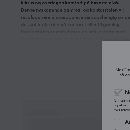
luksus og overlegen komfort på høyeste nivå.
Denne nyskapende gaming- og kontorstolen vil
revolusjonere brukeropplevelsen, uavhengig av o
du skal bruke den på kontoret eller til gaming.
Kontorstolen er utstyrt med en nakkestøtte med
høy tetthet, og som du kan justere høyden på. Den
har også minneskum med lav trykkreduksjon, og
den 4D-integrert korsryggstøtten gir ideell støtte ti
hele ryggen din.
MaxGami
så go
Master Series byr på en ryggstøtte som du kan len
tilbake 90 til 135 grader for å tilpasse dine
sittestillingspreferanser. Den multifunksjonelle
N
tiltmekanismen lar deg sitte i de vinklene du selv
Nødvendige
ønsker, samt låse setet i din foretrukne posisjon. De
og sikker 
mer releva
allsidige armlenene hjelper deg med å finne gode
sittestillinger for å lindre stress fra nakken og
A
skuldrene dine. Kaldskummet i setet gir utmerket