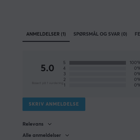
ANMELDELSER (1)
SPØRSMÅL OG SVAR (0)
F
5
100
5.0
4
0
3
0
2
0
Basert på 1 vurdering
1
0
SKRIV ANMELDELSE
Relevans
Alle anmeldelser