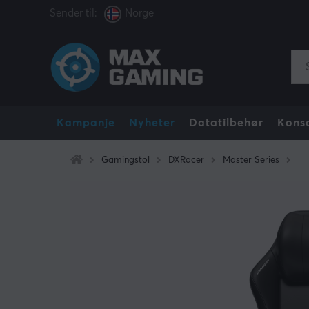
Sender til:
Norge
Kampanje
Nyheter
Datatilbehør
Konso
Gamingstol
DXRacer
Master Series