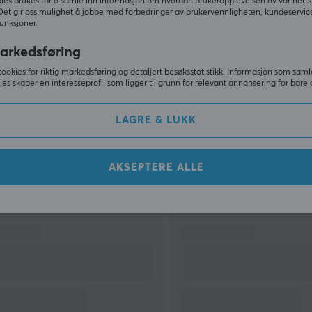
ies brukes for å samle inn informasjon om hvordan brukeropplevelsen av vår netts
stol for alle, uansett kroppsfasong. Hvis du er
Det gir oss mulighet å jobbe med forbedringer av brukervennligheten, kundeservic
unksjoner.
usikker på hvilken stol som passer best for deg,
kan du ta kontakt med vår kundeservice for
arkedsføring
personlig service.
cookies for riktig markedsføring og detaljert besøksstatistikk. Informasjon som saml
ies skaper en interesseprofil som ligger til grunn for relevant annonsering for bare 
VIS MER
LAGRE & LUKK
AKSEPTERE ALLE
Andre kjøpte også
g