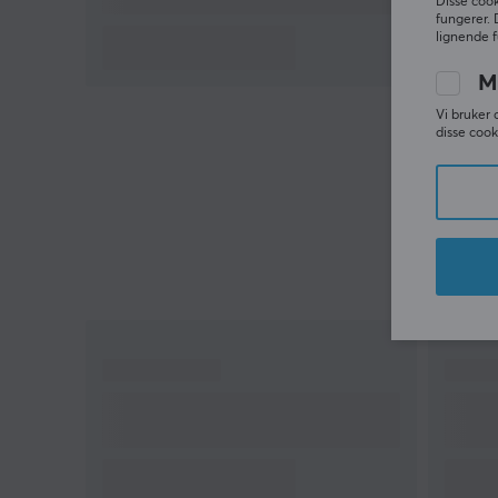
Disse cook
komfort, samt god ergonomi, når du tilbringer
fungerer. 
lignende f
mange timer i gamingrommet eller på
hjemmekontoret.
M
Vi bruker 
Den kraftige hjulbasen er bygget med overlegen
disse cook
styrke og holdbarhet, og de oppgraderte, brede
hjulene gir deg en bedre svingopplevelse uansett
overflate. Gamingstolen er laget av enestående
komponenter, noe som gjør den både ekstremt
holdbar og stabil. Den sertifiserte klasse 4
gassløften har en maksimal kapasitet på 150 kg, o
en anbefalt høyde opp til 190 cm.