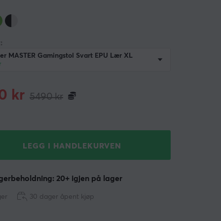
:
er MASTER Gamingstol Svart EPU Lær XL
r
0
kr
5490
kr
LEGG I HANDLEKURVEN
erbeholdning: 20+ igjen på lager
ger
30 dager åpent kjøp