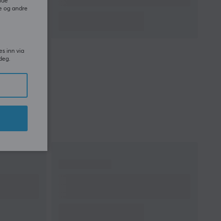
ide
- Heavy duty+
e og andre
Hjul
7.5 cm PU-belagt
Hodestøtte
Ja
Farge
Svart
es inn via
deg.
GARANTI
Produsentens garanti
2 års garanti