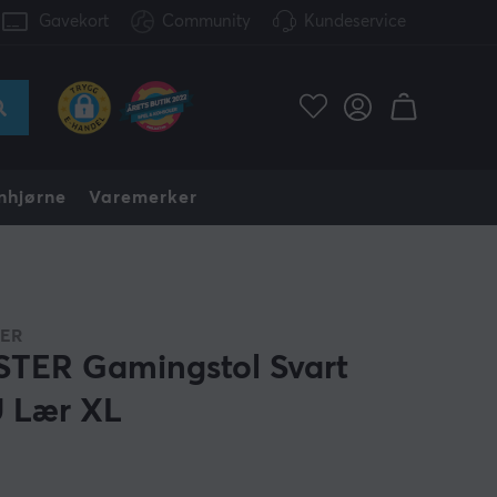
Gavekort
Community
Kundeservice
nhjørne
Varemerker
ER
TER Gamingstol Svart
 Lær XL