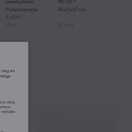
Lenefunksjon
90-135 °
Pakkestørrelse
85x72x37 cm
(LxBxH)
Vekt
29.6 kg
EGENSKAPER
Stoltype
Gaming, Kontor
Møbeltrekk
EPU-lær
Skumtype
Høykvalitets
i deg en
formskum
mtlige
Armlener
4-veis
Rammekonstruksjon
Stål
Vinkeljustering
Flerfunksjonell tilt
 en riktig
Vinkellås
Ja
sentere
nettsider.
Hydraulisk
Klasse 4
gasstempel
Sokkel
Forsterket aluminium