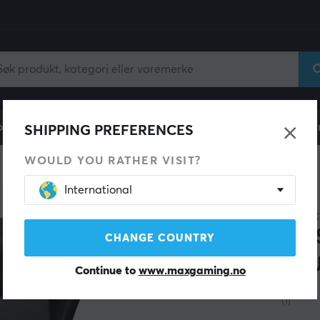
ll
Gamingstol
Mobiltilbehør
Hjem & Fritid
Fun
SHIPPING PREFERENCES
WOULD YOU RATHER VISIT?
International
SPAR 22%
DXRAC
MAS
CHANGE COUNTRY
EPU
Continue to
www.maxgaming.no
(1)