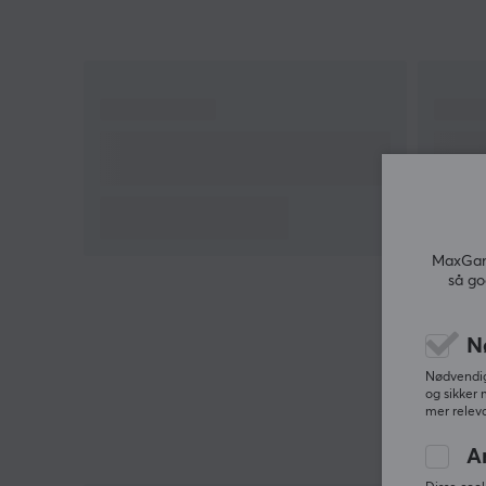
MaxGami
så go
N
Nødvendige
og sikker 
mer releva
A