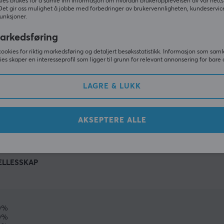
ies brukes for å samle inn informasjon om hvordan brukeropplevelsen av vår netts
Det gir oss mulighet å jobbe med forbedringer av brukervennligheten, kundeservic
unksjoner.
arkedsføring
cookies for riktig markedsføring og detaljert besøksstatistikk. Informasjon som saml
ies skaper en interesseprofil som ligger til grunn for relevant annonsering for bare 
LAGRE & LUKK
VIS MER
AKSEPTERE ALLE
ELLESSKAP
0%
0%