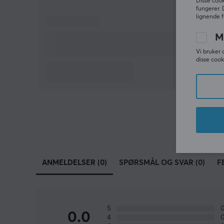
Disse cook
fungerer. 
lignende f
M
Vi bruker 
disse cook
ANMELDELSER (0)
SPØRSMÅL OG SVAR (0)
F
5
0.0
4