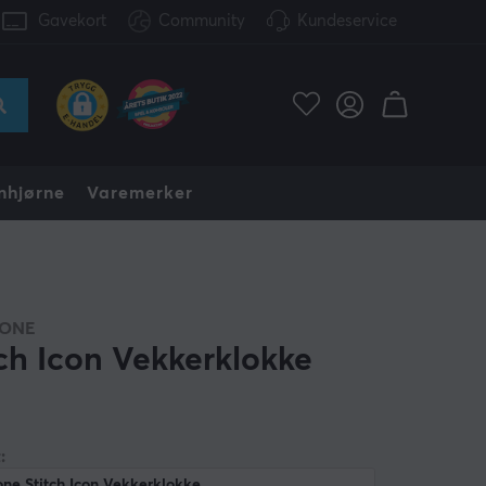
Gavekort
Community
Kundeservice
nhjørne
Varemerker
DONE
tch Icon Vekkerklokke
:
ne Stitch Icon Vekkerklokke