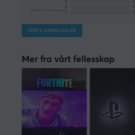
3
2
Basert på 0 vurderinger
1
SKRIV ANMELDELSE
Mer fra vårt fellesskap