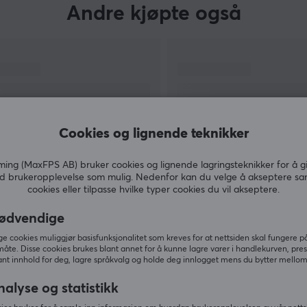
Andre kjøpte også
Cookies og lignende teknikker
ng (MaxFPS AB) bruker cookies og lignende lagringsteknikker for å g
d brukeropplevelse som mulig. Nedenfor kan du velge å akseptere sa
cookies eller tilpasse hvilke typer cookies du vil akseptere.
VIS MER
ødvendige
 cookies muliggjør basisfunksjonalitet som kreves for at nettsiden skal fungere på
måte. Disse cookies brukes blant annet for å kunne lagre varer i handlekurven, pre
nt innhold for deg, lagre språkvalg og holde deg innlogget mens du bytter mellom 
Andre så også
nalyse og statistikk