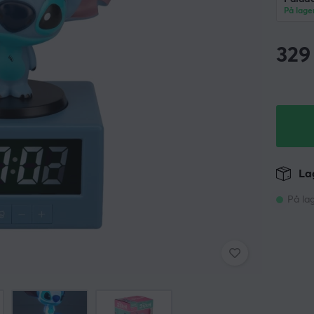
På lage
329
Lag
På la