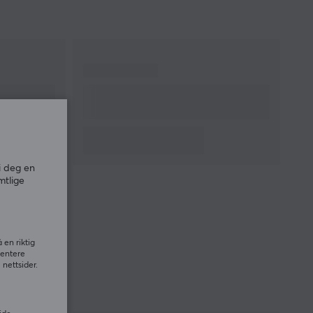
i deg en
mtlige
 en riktig
sentere
nettsider.