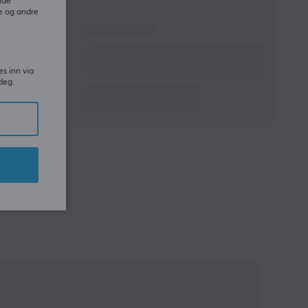
ide
e og andre
es inn via
deg.