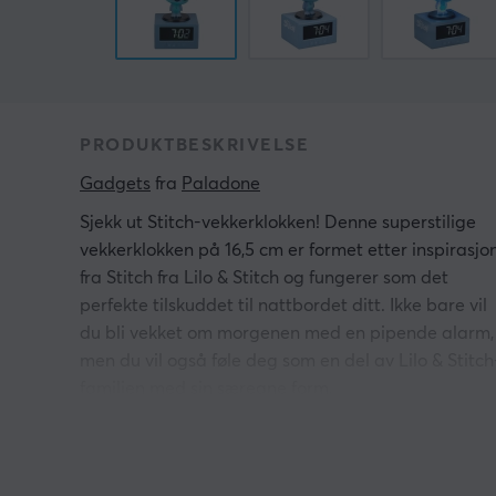
PRODUKTBESKRIVELSE
Gadgets
 fra 
Paladone
Sjekk ut Stitch-vekkerklokken! Denne superstilige
vekkerklokken på 16,5 cm er formet etter inspirasjo
fra Stitch fra Lilo & Stitch og fungerer som det
perfekte tilskuddet til nattbordet ditt. Ikke bare vil
du bli vekket om morgenen med en pipende alarm,
men du vil også føle deg som en del av Lilo & Stitch
familien med sin særegne form.
Dette offisielt lisensierte produktet viser tydelig
klokkeslett og dag. Denne brukervennlige