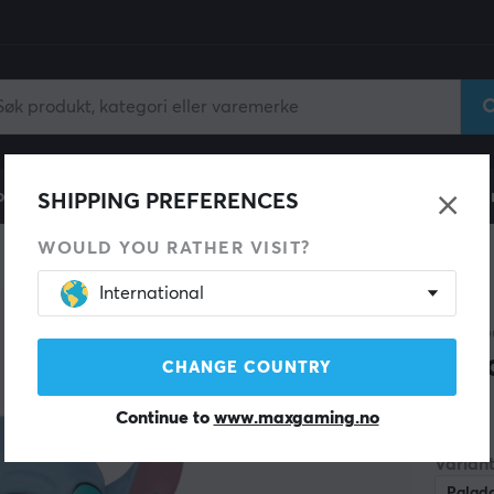
ll
Gamingstol
Mobiltilbehør
Hjem & Fritid
Fun
SHIPPING PREFERENCES
WOULD YOU RATHER VISIT?
International
PALA
Sti
CHANGE COUNTRY
Continue to
www.maxgaming.no
(0)
Variant
Palado