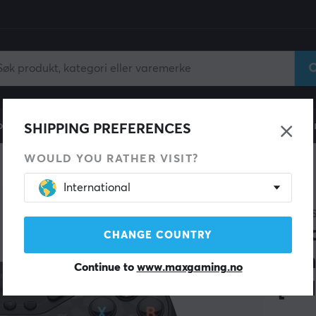
ll
Gamingstol
Mobiltilbehør
Hjem & Fritid
Fun
SHIPPING PREFERENCES
WOULD YOU RATHER VISIT?
International
GAMES
Tar
CHANGE COUNTRY
Kon
Continue to
www.maxgaming.no
[TM