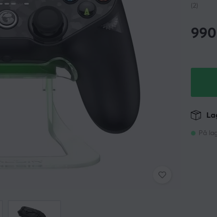
(2)
990
Lag
På la