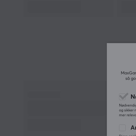
Ved å registrere bevegelse og interaksjon mer
nøyaktig, gir teknologien en mer engasjerende og
dynamisk spillopplevelse. Det skaper en følelse av
direkte forbindelse mellom spilleren og spillet, noe
som gjør at hver bevegelse føles mer naturlig og
intuitiv.
Denne pakken inkluderer også en ladestasjon som
er designet for å muliggjøre enkel og optimal ladin
av enheten din. Med et kompakt og brukervennlig
MaxGami
så go
design gjør ladestasjonen det enkelt å raskt få
tilbake batteristrømmen, slik at du alltid kan ha
enheten klar til bruk når du trenger det som mest.
N
Nødvendige
og sikker 
Hei!
mer releva
Jeg er en oversettelsesrobot på MaxGaming og jeg
har oversatt denne produktteksten. Hvis du
A
opplever feil i teksten, kan du gjerne
dele