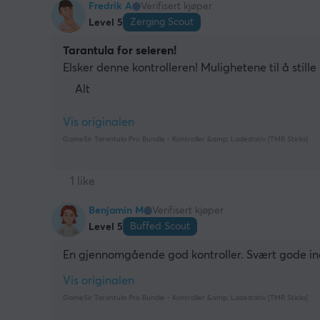
Fredrik A
Verifisert kjøper
Zerging Scout
Level 5
Tarantula for seieren!
Elsker denne kontrolleren! Mulighetene til å stille
Alt
Vis originalen
GameSir Tarantula Pro Bundle - Kontroller &amp; Ladestativ [TMR Sticks]
1 like
Benjamin M
Verifisert kjøper
Buffed Scout
Level 5
En gjennomgående god kontroller. Svært gode indi
Vis originalen
GameSir Tarantula Pro Bundle - Kontroller &amp; Ladestativ [TMR Sticks]