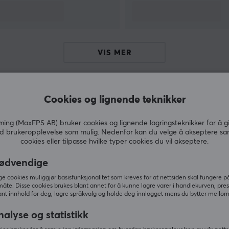
forsyne markedet med innovativ maskinvare,
programvare og tjenester som hjelper brukerne
med å vinne.
VIS MER
Cookies og lignende teknikker
g
Andre kjøpte også
ng (MaxFPS AB) bruker cookies og lignende lagringsteknikker for å g
d brukeropplevelse som mulig. Nedenfor kan du velge å akseptere sa
cookies eller tilpasse hvilke typer cookies du vil akseptere.
ødvendige
 cookies muliggjør basisfunksjonalitet som kreves for at nettsiden skal fungere på
måte. Disse cookies brukes blant annet for å kunne lagre varer i handlekurven, pre
nt innhold for deg, lagre språkvalg og holde deg innlogget mens du bytter mellom 
nalyse og statistikk