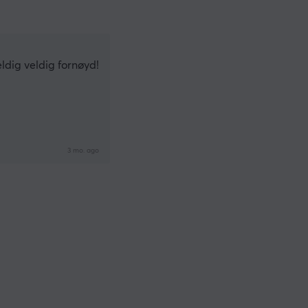
eldig veldig fornøyd!
3 mo. ago