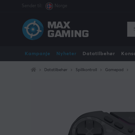
Sender til:
Norge
Kampanje
Nyheter
Datatilbehør
Konso
Datatilbehør
Spillkontroll
Gamepad