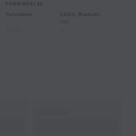
FORBINDELSE
Forbindelse
2.4GHz, Bluetooth,
USB
Trådløs
Ja
Kompatibilitet
Android, iOS,
Nintendo Switch, PC
GARANTI
Produsentens garanti
1 års garanti