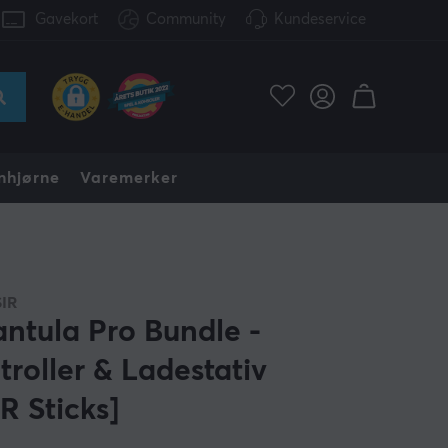
Gavekort
Community
Kundeservice
nhjørne
Varemerker
IR
antula Pro Bundle -
troller & Ladestativ
R Sticks]