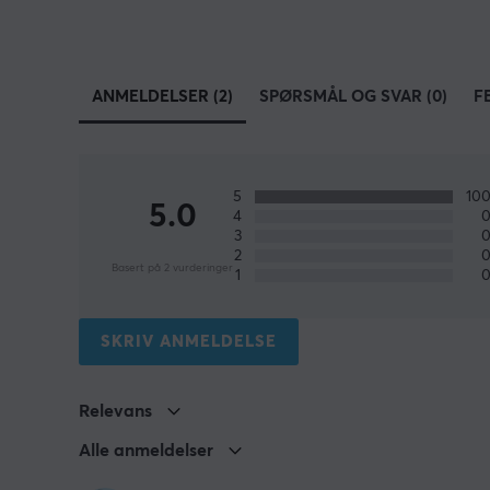
ANMELDELSER (2)
SPØRSMÅL OG SVAR (0)
F
5
10
5.0
4
3
2
Basert på 2 vurderinger
1
SKRIV ANMELDELSE
Relevans
Alle anmeldelser