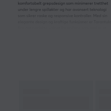
komfortabelt grepsdesign som minimerer tretthet
under lengre spilløkter og har avansert teknologi
som sikrer raske og responsive kontroller. Med sin
elegante design og kraftige funksjoner er Tarantul
Pro det perfekte valget for spillere som ønsker et
konkurransefortrinn.
Forbindelse:
Koble enkelt til via USB-kabel for en stabil og
pålitelig tilkobling, eller bruk Bluetooth for trådløs
frihet og fleksibilitet. Alternativt kan du velge 2,4
GHz for å sikre en rask og sikker tilkobling uten
forstyrrelser, perfekt for spilling eller andre høye
krav.
TMR Sticks og Hall Effect Triggere:
Hall Effect gjør det mulig for spilleren å nå neste
nivå ved å tilby økt respons og presisjon i kontroll.