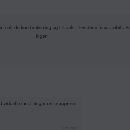
 inn alt du kan tenke deg og litt vekt i hendene føles stabilt. V
Ingen
viduelle innstillinger av knappene.
9 mo. ago