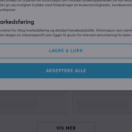
ies brukes for å samle inn informasjon om hvordan brukeropplevelsen av vår netts
Det gir oss mulighet å jobbe med forbedringer av brukervennligheten, kundeservic
unksjoner.
VIS MER
arkedsføring
cookies for riktig markedsføring og detaljert besøksstatistikk. Informasjon som saml
ies skaper en interesseprofil som ligger til grunn for relevant annonsering for bare 
Andre så også
LAGRE & LUKK
AKSEPTERE ALLE
VIS MER