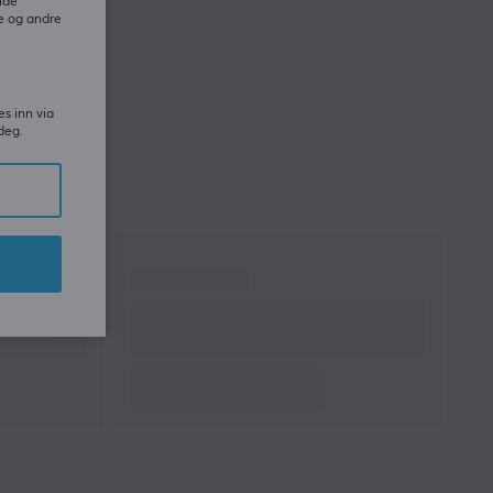
ide
e og andre
es inn via
deg.