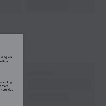
i deg en
mtlige
 en riktig
sentere
nettsider.