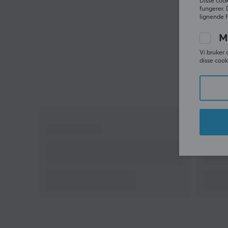
tilbakemeldinger med meg.
Disse cook
fungerer. 
lignende f
M
Vi bruker 
disse cook