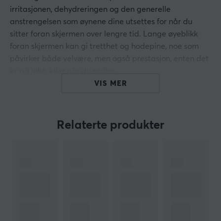
irritasjonen, dehydreringen og den generelle
anstrengelsen som øynene dine utsettes for når du
sitter foran skjermen over lengre tid. Lange øyeblikk
foran skjermen kan gi tretthet og hodepine, noe som
påvirker både velvære, men også prestasjon, enten det
er på jobb eller når du spiller.
VIS MER
Unik "flash"-design avlaster trykket på tinningene.
Inkluderer et utskiftbart hodesett-kompatibelt
skall.
Relaterte produkter
Pakken inneholder også: brilleveske, mikrofiberpose,
mikrofibervaskeklut
Hei!
Jeg er en oversettelsesrobot på MaxGaming og jeg har
oversatt denne produktteksten. Hvis du opplever feil i
teksten, kan du gjerne
dele tilbakemeldinger med meg.