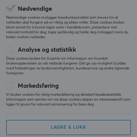
0.0
4
0%
EGENSKAPER
Nødvendige
3
0%
2
0%
Farge
Nødvendige cookies muliggjør basisfunksjonalitet som kreves for at
Basert på 0 vurderinger
1
0%
nettsiden skal fungere på en riktig og sikker måte. Disse cookies brukes
Rød, Svart
blant annet for å kunne lagre varer i handlekurven, presentere mer
relevant innhold for deg, lagre språkvalg og holde deg innlogget mens du
bytter mellom nettsider.
SKRIV ANMELDELSE
FUNKSJONER
Analyse og statistikk
Blå lysreduksjon
Disse cookies brukes for å samle inn informasjon om hvordan
65%
brukeropplevelsen av vår nettside fungerer. Det gir oss mulighet å jobbe
Mer fra vårt fellesskap
med forbedringer av brukervennligheten, kundeservice og andre lignende
funksjoner.
Markedsføring
Vi bruker cookies for riktig markedsføring og detaljert besøksstatistikk.
Informasjon som samles inn via disse cookies skaper en interesseprofil som
ligger til grunn for relevant annonsering for bare deg.
LAGRE & LUKK