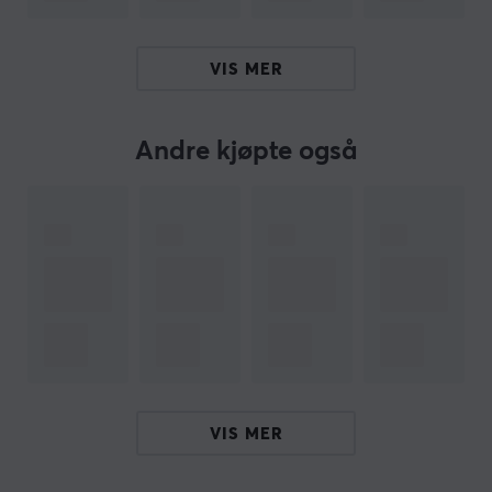
ARTIKKELNUMMER
VIS MER
Vårt artikkelnummer: 20109
Produsentens artikkelnr: LIG-00101
Andre kjøpte også
OM VAREMERKET
Forbedret fokus med
briller
fra
Gunnar Optiks
- Året er
2003 og Matt Michelsen plages av hodepine etter
lange dager som tilbringes foran en dataskjerm. Etter
å ha fått diagnostisert digital øyeanstrengelse forutså
han at det kom til å bli et framtidig problem, og
sammen med en optisk ingeniør så utviklet de Gunnar
Optiks.
VIS MER
Gunnar Optiks har en patentert linseteknologi som
motvirker både langvarige og kortvarige bivirkninger
av digital øyeanstrengelse. Med Gunnar Optiks' briller