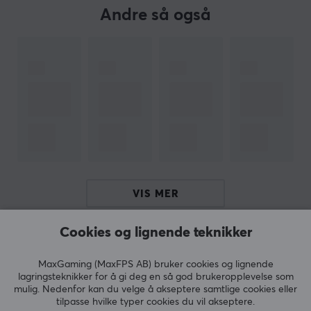
Andre så også
slipper du hodepine, tåkesyn og tørre øyne, samtidig
som du vil kunne konsentrere deg lengre, prestere
bedre og holde bedre fokus.
SPESIFIKASJONER
DIMENSJON & VEKT
Skalmens lengde
135 mm
Linse bredde
VIS MER
59.6 mm
Rammebredde
Cookies og lignende teknikker
140 mm
ANMELDELSER (0)
SPØRSMÅL OG SVAR (0)
FELLESS
MaxGaming (MaxFPS AB) bruker cookies og lignende
Vekt
lagringsteknikker for å gi deg en så god brukeropplevelse som
29 g
mulig. Nedenfor kan du velge å akseptere samtlige cookies eller
tilpasse hvilke typer cookies du vil akseptere.
5
0%