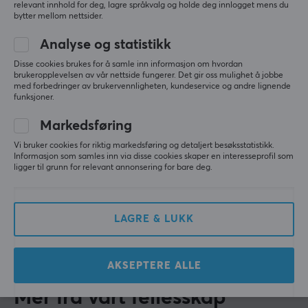
5
100%
relevant innhold for deg, lagre språkvalg og holde deg innlogget mens du
5.0
og nøkkeloverrulling sørger for at viktige oppføringer
bytter mellom nettsider.
4
0%
3
0%
blir registrert når det virkelig betyr noe.
Analyse og statistikk
2
0%
Basert på 1 vurdering
1
0%
Disse cookies brukes for å samle inn informasjon om hvordan
Hei!
brukeropplevelsen av vår nettside fungerer. Det gir oss mulighet å jobbe
Jeg er en oversettelsesrobot på MaxGaming og jeg har
med forbedringer av brukervennligheten, kundeservice og andre lignende
SKRIV ANMELDELSE
funksjoner.
oversatt denne produktteksten. Hvis du opplever feil i
teksten, kan du gjerne
dele tilbakemeldinger med meg.
Markedsføring
Relevans
Vi bruker cookies for riktig markedsføring og detaljert besøksstatistikk.
Informasjon som samles inn via disse cookies skaper en interesseprofil som
Alle anmeldelser
ARTIKKELNUMMER
ligger til grunn for relevant annonsering for bare deg.
Vårt artikkelnummer: 18653
David B
Verifisert kjøper
Produsentens artikkelnr: CH-9226765-ND
Exotic Camper
Level 4
LAGRE & LUKK
Corsair K55 RGB PRO Tastatur
OM VAREMERKET
4 mo. ago
AKSEPTERE ALLE
Corsair
, alt en gamer trenger - varemerket har vært
kjent for sine PC-komponenter siden midten på 90-
Mer fra vårt fellesskap
tallet, og har utviklet seg fra å være en utfordrende