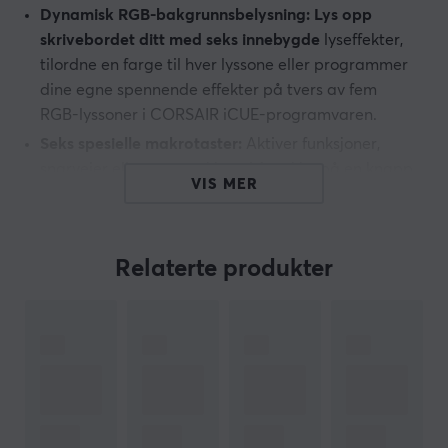
Dynamisk RGB-bakgrunnsbelysning: Lys opp
skrivebordet ditt med seks innebygde
lyseffekter,
tilordne en farge til hver lyssone eller programmer
dine egne spennende effekter på tvers av fem
RGB-lyssoner i CORSAIR iCUE-programvaren.
Seks spesielle makrotaster:
Aktiver funksjoner,
snarveier eller tastetrykk ved å trykke på en knapp
VIS MER
ved hjelp av seks dedikerte makrotaster som
enkelt stilles inn i CORSAIR iCUE-programvaren.
Du kan også bruke strømmekommandoer via
Relaterte produkter
Elgato Stream Deck.
Støv- og sølsikker design:
IP42-klassifisert støv- og
sølbeskyttelse beskytter mot ulykker, slik at du kan
fortsette å spille kontinuerlig.
Avtakbar håndleddstøtte:
En myk håndleddstøtte
i gummi reduserer belastningen på hendene slik at
du kan spille komfortabelt lenger. Overflaten er