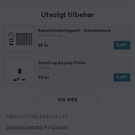
Utvalgt tilbehør
Kabelhåndteringssett - Kabelholdere
Kabelsortering
69 kr
KJØP
Switch og Keycap Puller
Verktøy
39 kr
KJØP
VIS MER
PRODUKTBESKRIVELSE
Gaming tastatur
 fra 
Corsair