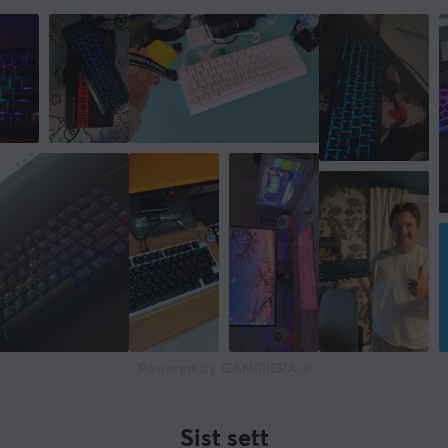
pioner innenfor gaming til å være et av verdens mest
etablerte selskaper innenfor gamingindustrien. I 2014
utvidet Corsair produktporteføljens sin med blant
annet mus,
headset
og
tastatur
.
Målet med å lansere gamingtilbehør var å ta med den
innovative produktutviklingen deres til tilbehørsverden,
og lage den best mulige spillopplevelsen for gamere og
e-sportproffer. I 2018 kjøpte Corsair også opp
varemerket
Elgato
Gaming, som har fullt fokus på å
lage innovative streaming-produkter, og med dette ble
sortimentet deres enda bredere.
SPESIFIKASJONER
Powered by GAMIFIERA.®
DIMENSJON & VEKT
Kabellengde
Sist sett