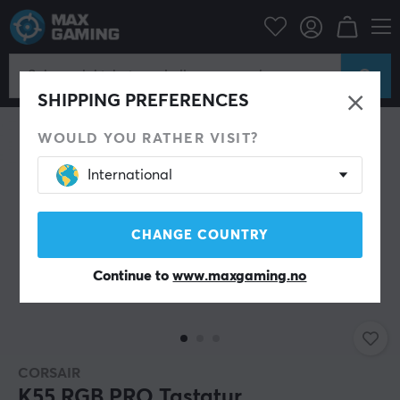
Datatilbehør
Tastatur og tilbehør
Gaming tastatur
SHIPPING PREFERENCES
WOULD YOU RATHER VISIT?
International
CHANGE COUNTRY
Continue to
www.maxgaming.no
CORSAIR
K55 RGB PRO Tastatur