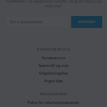
nyhetsbrev. Få eksklusive nyheter, få gode tilbud og
Formfaktor
mye mer!
Full-size
Knappoppsett
ABONNER
ISO 105
Språkoppsett
ISO Nordic
Belysning
KUNDESERVICE
Ja
Kundeservice
Farge på belysning
Spørsmål og svar
RGB (16.8 m)
Salgsbetingelser
Multimedieknapper
Angre kjøp
Ja
Håndleddstøtte
MAXGAMING
Ja
Policy for informasjonskapsler