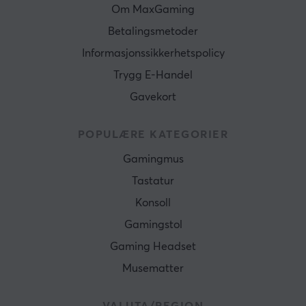
N-key rollover
Om MaxGaming
Ja
Betalingsmetoder
Anti-ghosting
Informasjonssikkerhetspolicy
Ja
Trygg E-Handel
Farge
Gavekort
Svart
POPULÆRE KATEGORIER
FORBINDELSE
Gamingmus
Forbindelse
USB
Tastatur
Konsoll
Trådløs
Nei
Gamingstol
Gaming Headset
Kompatibilitet
MAC, PC
Musematter
GARANTI