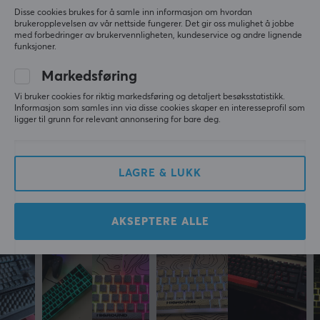
sortimentet deres enda bredere.
Disse cookies brukes for å samle inn informasjon om hvordan
brukeropplevelsen av vår nettside fungerer. Det gir oss mulighet å jobbe
med forbedringer av brukervennligheten, kundeservice og andre lignende
5
0%
SPESIFIKASJONER
funksjoner.
0.0
4
0%
DIMENSJON & VEKT
3
0%
Markedsføring
2
0%
Kabellengde
Basert på 0 vurderinger
1
0%
Vi bruker cookies for riktig markedsføring og detaljert besøksstatistikk.
Informasjon som samles inn via disse cookies skaper en interesseprofil som
1.82 meter
ligger til grunn for relevant annonsering for bare deg.
Bredde
SKRIV ANMELDELSE
293 mm
LAGRE & LUKK
Dybde
109 mm
Mer fra vårt fellesskap
AKSEPTERE ALLE
Høyde
40 mm
Vekt
640 g