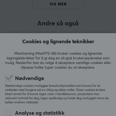
Produsentens artikkelnr: CH-9189010-ND
VIS MER
OM VAREMERKET
Andre så også
Corsair
, alt en gamer trenger - varemerket har vært
kjent for sine PC-komponenter siden midten på 90-
tallet, og har utviklet seg fra å være en utfordrende
Cookies og lignende teknikker
pioner innenfor gaming til å være et av verdens mest
etablerte selskaper innenfor gamingindustrien. I 2014
MaxGaming (MaxFPS AB) bruker cookies og lignende
lagringsteknikker for å gi deg en så god brukeropplevelse som
utvidet Corsair produktporteføljens sin med blant
mulig. Nedenfor kan du velge å akseptere samtlige cookies eller
annet mus,
headset
og
tastatur
.
tilpasse hvilke typer cookies du vil akseptere.
Nødvendige
Målet med å lansere gamingtilbehør var å ta med den
innovative produktutviklingen deres til tilbehørsverden,
Nødvendige cookies muliggjør basisfunksjonalitet som kreves for at
VIS MER
nettsiden skal fungere på en riktig og sikker måte. Disse cookies brukes
og lage den best mulige spillopplevelsen for gamere og
blant annet for å kunne lagre varer i handlekurven, presentere mer
e-sportproffer. I 2018 kjøpte Corsair også opp
relevant innhold for deg, lagre språkvalg og holde deg innlogget mens du
bytter mellom nettsider.
varemerket
Elgato
Gaming, som har fullt fokus på å
ANMELDELSER (0)
SPØRSMÅL OG SVAR (0)
FELLESS
lage innovative streaming-produkter, og med dette ble
Analyse og statistikk