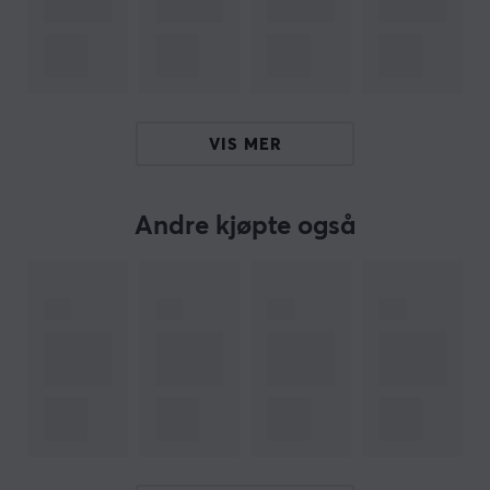
aktivert.
Sammendrag
Kompakt design
60% layout med Cherry MX Red brytere
VIS MER
Hot swap-funksjon for tilpassbare brytere
Opptil 32 timers batteritid med RGB aktivert
Andre kjøpte også
Hei!
Jeg er en oversettelsesrobot på MaxGaming og jeg har
oversatt denne produktteksten. Hvis du opplever feil i
teksten, kan du gjerne
dele tilbakemeldinger med meg.
ARTIKKELNUMMER
Vårt artikkelnummer: 21953