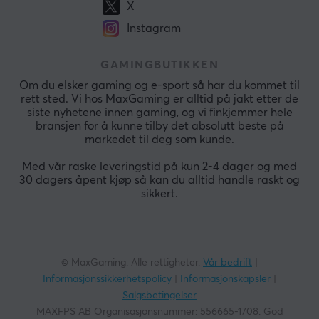
X
Instagram
GAMINGBUTIKKEN
Om du elsker gaming og e-sport så har du kommet til
rett sted. Vi hos MaxGaming er alltid på jakt etter de
siste nyhetene innen gaming, og vi finkjemmer hele
bransjen for å kunne tilby det absolutt beste på
markedet til deg som kunde.
Med vår raske leveringstid på kun 2-4 dager og med
30 dagers åpent kjøp så kan du alltid handle raskt og
sikkert.
© MaxGaming. Alle rettigheter.
Vår bedrift
|
Informasjonssikkerhetspolicy
|
Informasjonskapsler
|
Salgsbetingelser
MAXFPS AB Organisasjonsnummer: 556665-1708. God