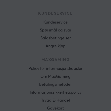
FORBINDELSE
KUNDESERVICE
Forbindelse
Kundeservice
2.4GHz, Bluetooth, USB
Spørsmål og svar
Trådløs
Salgsbetingelser
Ja
Angre kjøp
Kompatibilitet
MAC, PC, PS4, PS5, Xbox One, Xbox Series
MAXGAMING
GARANTI
Policy for informasjonskapsler
Produsentens garanti
Om MaxGaming
2 års garanti
Betalingsmetoder
Informasjonssikkerhetspolicy
Trygg E-Handel
Gavekort