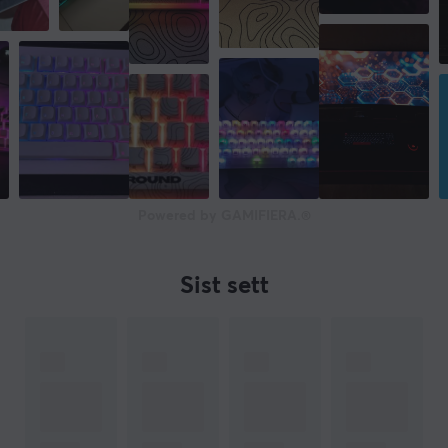
EGENSKAPER
Mekaniske brytere
Ja
Type bryter
Cherry MX Red
Formfaktor
60%, Compact
Powered by GAMIFIERA.®
Knappoppsett
ISO 62
Sist sett
Språkoppsett
ISO Nordic
Belysning
Ja
Farge på belysning
RGB (16.8 m)