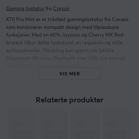
Gaming tastatur
 fra 
Corsair
K70 Pro Mini er et trådløst gamingtastatur fra Corsair
som kombinerer kompakt design med tilpassbare
funksjoner. Med en 60%-layoute og Cherry MX Red-
brytere tilbyr dette tastaturet en responsiv og stille
spillopplevelse. Tilkobling kan gjøres via 2,4GHz
Slipstream Wireless, Bluetooth eller USB, noe som gir
fleksibilitet uansett bruksområde.
VIS MER
Den robuste aluminiumrammen bidrar til en holdbar
byggekvalitet, noe som gjør tastaturet egnet for både
hjemmebruk samt mobilt bruk. RGB-
Relaterte produkter
bakgrunnsbelysning med 360° LightEdge muliggjør
visuell tilpasning og flere fargekombinasjoner. Med hot
swap muligheten kan brukeren enkelt bytte ut brytere
for å optimalisere spillopplevelsen. I tillegg tilbyr
tastaturet opptil 32 timers batteri med RGB-effekter