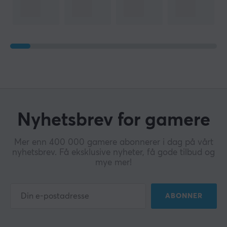
Knappemateriale
PBT Double-shot
Double-shot
Nei
N-key rollover
Ja
Anti-ghosting
Nyhetsbrev for gamere
Ja
Hotswap
Mer enn 400 000 gamere abonnerer i dag på vårt
nyhetsbrev. Få eksklusive nyheter, få gode tilbud og
Ja
mye mer!
Profil
Cherry
ABONNER
Farge
Svart