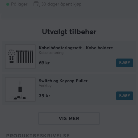
På lager
30 dager åpent kjøp
Utvalgt tilbehør
Kabelhåndteringssett - Kabelholdere
Kabelsortering
69 kr
KJØP
Switch og Keycap Puller
Verktøy
39 kr
KJØP
VIS MER
PRODUKTBESKRIVELSE