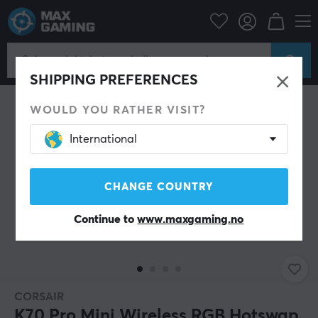
Datatilbehør
Tastatur og tilbehør
Gaming tastatur
SPAR 55%
SHIPPING PREFERENCES
WOULD YOU RATHER VISIT?
International
CHANGE COUNTRY
Continue to
www.maxgaming.no
CORSAIR
K70 Pro Mini Wireless RGB Hotswap