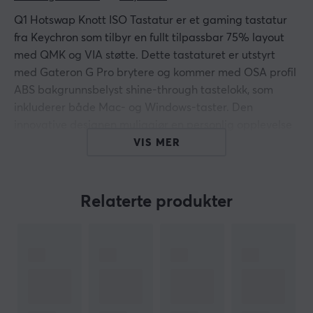
Q1 Hotswap Knott ISO Tastatur er et gaming tastatur
fra Keychron som tilbyr en fullt tilpassbar 75% layout
med QMK og VIA støtte. Dette tastaturet er utstyrt
med Gateron G Pro brytere og kommer med OSA profil
ABS bakgrunnsbelyst shine-through tastelokk, som
inkluderer både Mac- og Windows-taster. Den
innovative designen muliggjør en personlig opplevelse
og høy komfort under skriving.
VIS MER
Bygget med et solid 6063 aluminium CNC-maskinert
kropp og en stilren anodisert overflate, gir Q1 både
Relaterte produkter
holdbarhet og en estetisk følelse. Tastaturet har en
dobbel-gummidesign som reduserer resonans og støy
ved å kombinere gummiputer mellom topp- og
bunnkassen. Med en vekt på 1825 g er Q1 både stabil
og lett å håndtere. De hot-swappable soklene på PCB-
en gjør det enkelt å bytte ut brytere uten lodding.