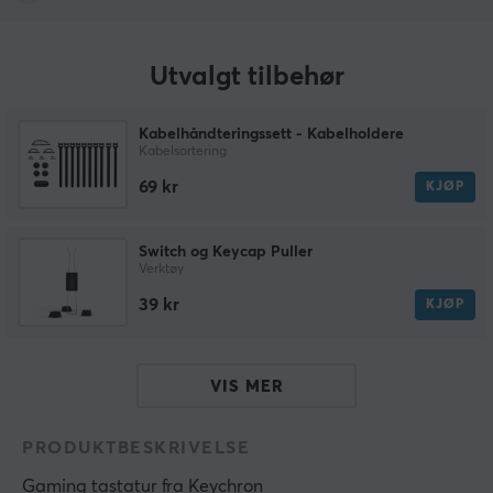
Utvalgt tilbehør
Kabelhåndteringssett - Kabelholdere
Kabelsortering
69 kr
KJØP
Switch og Keycap Puller
Verktøy
39 kr
KJØP
VIS MER
PRODUKTBESKRIVELSE
Gaming tastatur
 fra 
Keychron