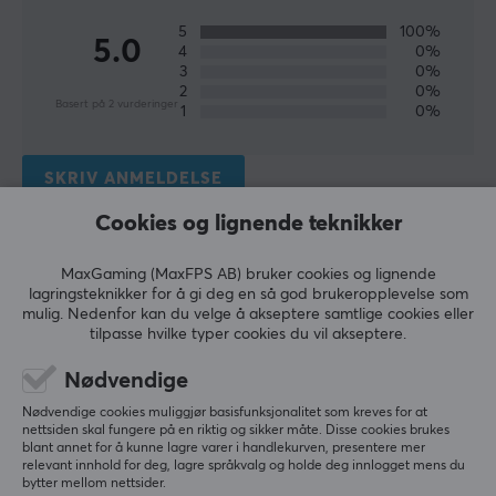
Dybde
5
100%
5.0
4
0%
145 mm
3
0%
2
0%
Høyde
Basert på 2 vurderinger
1
0%
35.8 mm
Vekt
SKRIV ANMELDELSE
1825 g
Cookies og lignende teknikker
Relevans
EGENSKAPER
MaxGaming (MaxFPS AB) bruker cookies og lignende
Alle anmeldelser
lagringsteknikker for å gi deg en så god brukeropplevelse som
Mekaniske brytere
mulig. Nedenfor kan du velge å akseptere samtlige cookies eller
Ja
tilpasse hvilke typer cookies du vil akseptere.
Muhannad S
Verifisert kjøper
Easy Warrior
Level 8
Type bryter
Nødvendige
PC
Nintendo
Gateron G Pro Brown
Nødvendige cookies muliggjør basisfunksjonalitet som kreves for at
Absolutt beste budsjett premium tastatur totalt
nettsiden skal fungere på en riktig og sikker måte. Disse cookies brukes
Formfaktor
blant annet for å kunne lagre varer i handlekurven, presentere mer
sett
TKL
relevant innhold for deg, lagre språkvalg og holde deg innlogget mens du
ANBEFALT totalt sett. Jeg synes dette er enda 
bytter mellom nettsider.