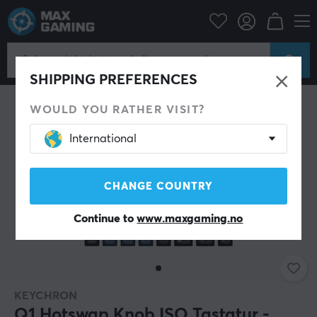
Datatilbehør
Tastatur og tilbehør
Gaming tastatur
SPAR 43%
SHIPPING PREFERENCES
WOULD YOU RATHER VISIT?
International
CHANGE COUNTRY
Continue to
www.maxgaming.no
KEYCHRON
Q1 Hotswap Knob ISO Tastatur -