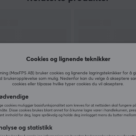
kvalitetene må imidlertid ikke forveksles med
svakhet – vi er også målrettede og klare til å ta
markedet med storm. Denne dualiteten
gjenspeiles både i varemerket og i
produktdesignet vårt.
Med «Ice in our Veins» introduserer Chilkey stolt
Cookies og lignende teknikker
produkter som utstråler selvtillit og legemliggjør
vårt dristige motto.
ng (MaxFPS AB) bruker cookies og lignende lagringsteknikker for å g
VIS MER
d brukeropplevelse som mulig. Nedenfor kan du velge å akseptere sa
cookies eller tilpasse hvilke typer cookies du vil akseptere.
ødvendige
 cookies muliggjør basisfunksjonalitet som kreves for at nettsiden skal fungere på
måte. Disse cookies brukes blant annet for å kunne lagre varer i handlekurven, pre
Andre kjøpte også
nt innhold for deg, lagre språkvalg og holde deg innlogget mens du bytter mellom 
nalyse og statistikk