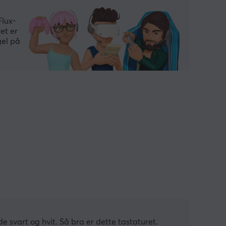
Flux-
et er
gel på
e svart og hvit. Så bra er dette tastaturet.