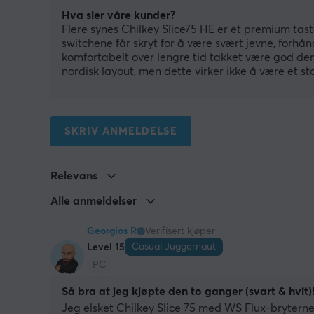
Hva sier våre kunder?
Flere synes Chilkey Slice75 HE er et premium tas
switchene får skryt for å være svært jevne, forhån
komfortabelt over lengre tid takket være god dem
nordisk layout, men dette virker ikke å være et sto
SKRIV ANMELDELSE
Relevans
Alle anmeldelser
Georgios R
Verifisert kjøper
Casual Juggernaut
Level 15
PC
Så bra at jeg kjøpte den to ganger (svart & hvit)
Jeg elsket Chilkey Slice 75 med WS Flux-bryterne 