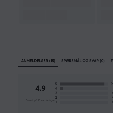
ANMELDELSER (15)
SPØRSMÅL OG SVAR (0)
F
5
4.9
4
3
2
Basert på 15 vurderinger
1