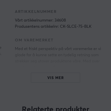
ARTIKKELNUMMER
Vårt artikkelnummer: 34608
Produsentens artikkelnr: CK-SLCE-75-BLK
OM VAREMERKET
e
Med et friskt perspektiv på vårt varemerke er vi
.
glade for å kunne sette en tydelig retning som
strekker seg utover produktene våre. Med over
et tiår med samlet erfaring innen
n
produktutvikling på periferimarkedet er vi
VIS MER
dedikert til å levere løsninger av høy kvalitet til
enda flere brukere.
Men Chilkey representerer langt mer. Ved å
fremheve «Chil» uttrykker vi egenskaper som
Relaterte produkter
n
avslappethet, coolness og tilgjengelighet. Disse