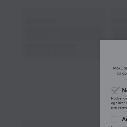
er raffinert for en perfekt skriveopplevelse. Med
enkel optimalisering via Chilkey Web Driver leveres
ytelse og estetikk i hver detalj.
Oppsummering
8K polling rate for lynrask respons
75% layout med magnetiske WS Flux-brytere
Tilpassbar aktiveringspunkt og Rapid Trigger
Ergonomisk design og slitesterke PBT-taster
MaxGami
så go
Optimalisering via Chilkey Web Driver
N
Hei!
Nødvendige
Jeg er en oversettelsesrobot på MaxGaming og jeg
og sikker 
mer releva
har oversatt denne produktteksten. Hvis du
opplever feil i teksten, kan du gjerne
dele
A
tilbakemeldinger med meg.