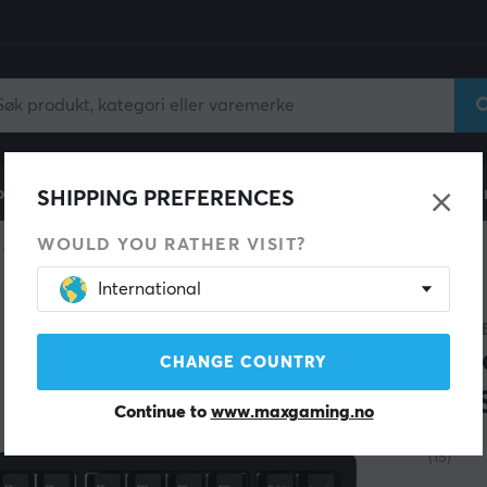
ll
Gamingstol
Mobiltilbehør
Hjem & Fritid
Fun
SHIPPING PREFERENCES
WOULD YOU RATHER VISIT?
tastatur
International
CHILK
Sli
CHANGE COUNTRY
ANS
Continue to
www.maxgaming.no
(15)