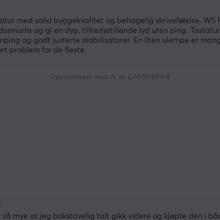
tatur med solid byggekvalitet og behagelig skrivefølelse. WS 
dssmurte og gi en dyp, tilfredsstillende lyd uten ping. Tastatur
ping og godt justerte stabilisatorer. En liten ulempe er man
rt problem for de fleste.
Oppsummert med AI av GAMIFIERA.®
!
så mye at jeg bokstavelig talt gikk videre og kjøpte den i båd