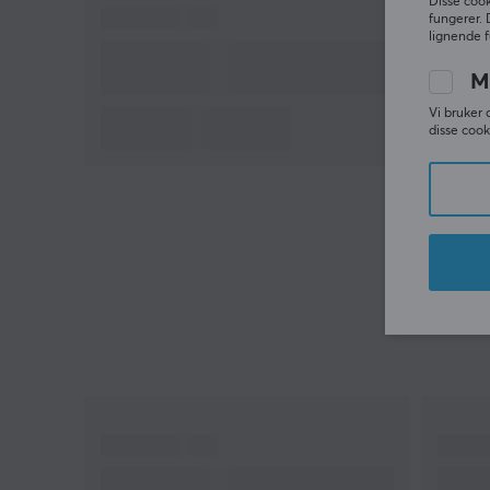
Disse cook
fungerer. 
lignende f
M
Vi bruker 
disse cook