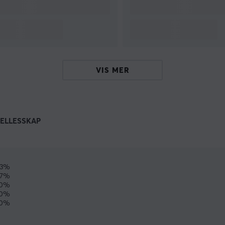
VIS MER
ELLESSKAP
93%
7%
0%
0%
0%