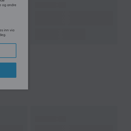
ide
e og andre
es inn via
deg.