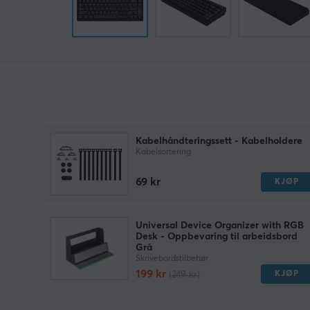
Kabelhåndteringssett - Kabelholdere
Kabelsortering
69 kr
KJØP
Universal Device Organizer with RGB
Desk - Oppbevaring til arbeidsbord
Grå
Skrivebordstilbehør
199 kr
KJØP
(249 kr)