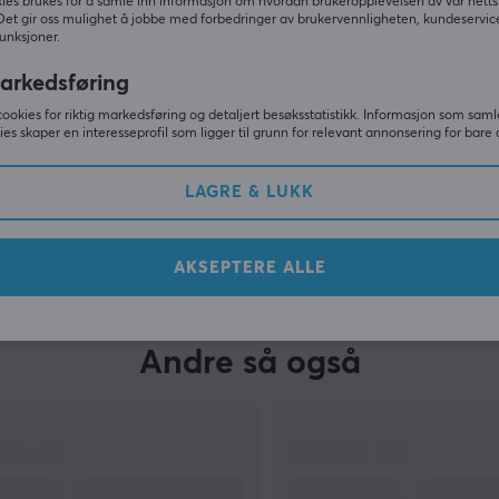
ies brukes for å samle inn informasjon om hvordan brukeropplevelsen av vår netts
Det gir oss mulighet å jobbe med forbedringer av brukervennligheten, kundeservic
unksjoner.
arkedsføring
cookies for riktig markedsføring og detaljert besøksstatistikk. Informasjon som saml
ies skaper en interesseprofil som ligger til grunn for relevant annonsering for bare 
LAGRE & LUKK
VIS MER
AKSEPTERE ALLE
Andre så også