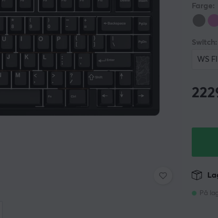
Farge:
Switch:
WS Fl
222
Lag
På la