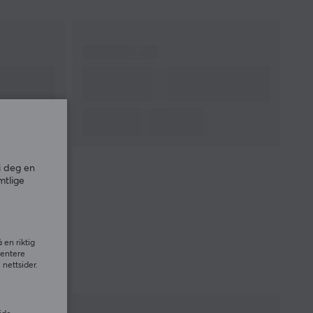
Anti-ghosting
Ja
Profil
Cherry
Farge
Svart
FORBINDELSE
Forbindelse
USB-C
GARANTI
i deg en
Produsentens garanti
1 års garanti
mtlige
 en riktig
sentere
nettsider.