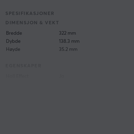
SPESIFIKASJONER
DIMENSJON & VEKT
Bredde
322 mm
Dybde
138.3 mm
Høyde
35.2 mm
EGENSKAPER
Hall Effect
Ja
Mekaniske brytere
Ja
Type bryter
WS Flux
Formfaktor
75%
Språkoppsett
ANSI
Knappemateriale
PBT Double-shot
Double-shot
Ja
N-key rollover
Ja