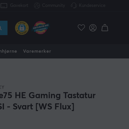
Gavekort
Community
Kundeservice
nhjørne
Varemerker
EY
ce75 HE Gaming Tastatur
I - Svart [WS Flux]