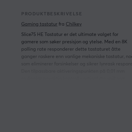
PRODUKTBESKRIVELSE
Gaming tastatur
 fra 
Chilkey
Slice75 HE Tastatur er det ultimate valget for
gamere som søker presisjon og ytelse. Med en 8K
polling rate responderer dette tastaturet åtte
ganger raskere enn vanlige mekaniske tastatur, no
som eliminerer forsinkelser og sikrer lynrask respons
Den tilpassbare aktiveringspunkten på 0,01 mm
muliggjør nøyaktig kontroll i actionfylte spill som
CS2 og VALORANT, mens Rapid Trigger-teknologie
forbedrer spillopplevelsen ved å minimere tastene
sin avspillingstid.
Designen imponerer med sprukket is-inspirert
ryggvekt og dobbelstøpte PBT-taster som er
slitesterke, ergonomiske og fargebestandige. Lyde