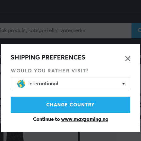
ll
Gamingstol
Mobiltilbehør
Hjem & Fritid
Fun
SHIPPING PREFERENCES
WOULD YOU RATHER VISIT?
mus
International
CORE
Soft
CHANGE COUNTRY
Wir
Continue to
www.maxgaming.no
Seri