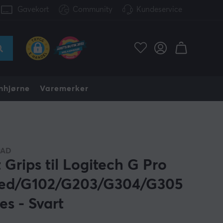
Gavekort
Community
Kundeservice
nhjørne
Varemerker
PAD
 Grips til Logitech G Pro
ed/G102/G203/G304/G305
es - Svart