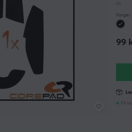
(4)
Farge:
99
k
Lag
På la