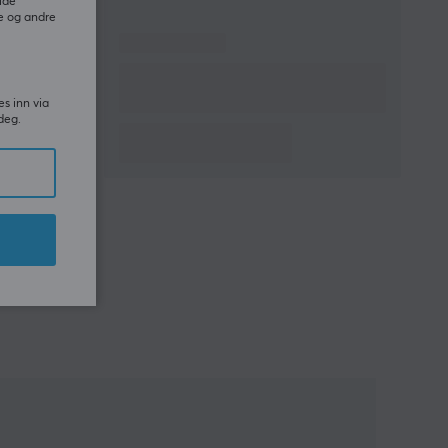
ide
e og andre
es inn via
deg.