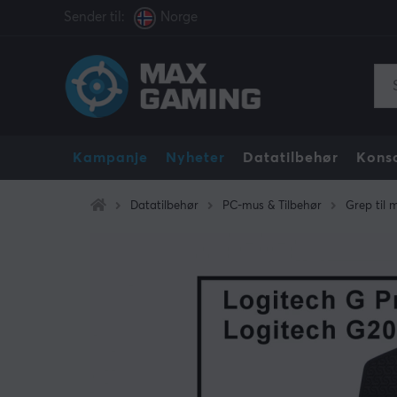
Sender til:
Norge
Kampanje
Nyheter
Datatilbehør
Konso
Datatilbehør
PC-mus & Tilbehør
Grep til 