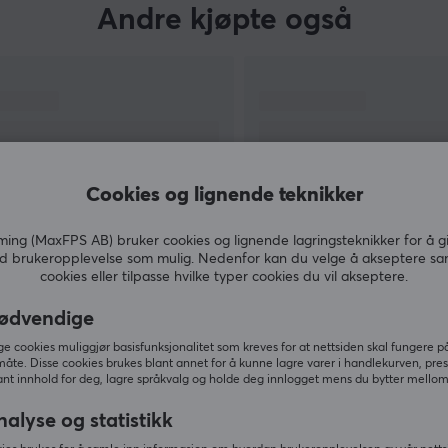
Andre kjøpte også
Cookies og lignende teknikker
ng (MaxFPS AB) bruker cookies og lignende lagringsteknikker for å g
d brukeropplevelse som mulig. Nedenfor kan du velge å akseptere sa
cookies eller tilpasse hvilke typer cookies du vil akseptere.
VIS MER
ødvendige
 cookies muliggjør basisfunksjonalitet som kreves for at nettsiden skal fungere på
måte. Disse cookies brukes blant annet for å kunne lagre varer i handlekurven, pre
nt innhold for deg, lagre språkvalg og holde deg innlogget mens du bytter mellom 
Andre så også
nalyse og statistikk