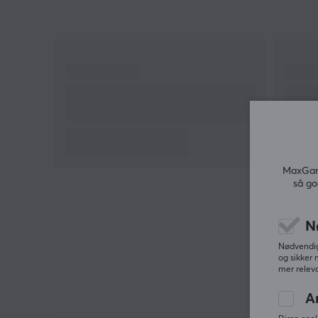
MaxGami
så go
N
Nødvendige
og sikker 
mer releva
A