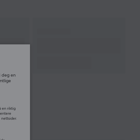
i deg en
mtlige
 en riktig
sentere
nettsider.