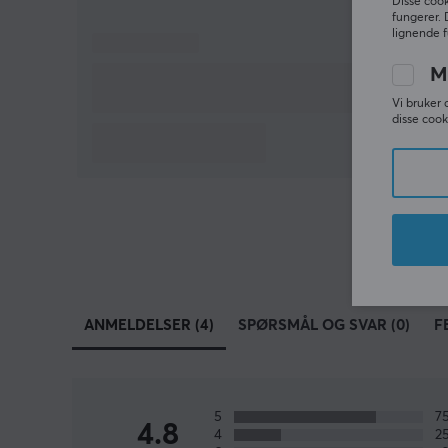
Disse cook
fungerer. 
lignende f
M
Vi bruker 
disse cook
ANMELDELSER (4)
SPØRSMÅL OG SVAR (0)
F
5
7
4.8
4
2