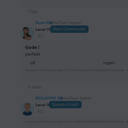
1 like
Rune M
Verifisert kjøper
Rare Commander
Level 11
PC
Gode !
perfekt
alt
ingen
Corepad Soft Grips til Logitech G Pro Wired/G102/G203/G304/G305 Series - 
0 likes
BENJAMIN S
Verifisert kjøper
Speedy Knight
Level 9
PC
Corepad Soft Grips til Logitech G Pro Wired/G102/G203/G304/G305 Series - 