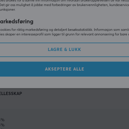
ies brukes for å samle inn informasjon om hvordan brukeropplevelsen av vår netts
Det gir oss mulighet å jobbe med forbedringer av brukervennligheten, kundeservic
unksjoner.
arkedsføring
cookies for riktig markedsføring og detaljert besøksstatistikk. Informasjon som saml
ies skaper en interesseprofil som ligger til grunn for relevant annonsering for bare 
LAGRE & LUKK
VIS MER
AKSEPTERE ALLE
ELLESSKAP
5%
5%