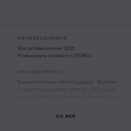
ARTIKKELNUMMER
Vårt artikkelnummer: 22121
Produsentens artikkelnr: CG73900
OM VAREMERKET
Sneakers til musen din fra
Corepad
- Bedriften
Corepad ble grunnlagt allerede i 2003, og var
en av de første produsentene av museføtter. De
reduserer friksjonen mot musematten, for
raskere, enklere og mer presise bevegelser.
VIS MER
Corepad har i dag det bredeste sortimentet av
s
museføtter
i hele verden.