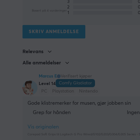
3
2
Basert på 4 vurderinger
1
SKRIV ANMELDELSE
Relevans
Alle anmeldelser
Marcus E
Verifisert kjøper
Comfy Gladiator
Level 14
PC
Playstation
Nintendo
Gode klistremerker for musen, gjør jobben sin
Grep for hånden
Ingen
Vis originalen
Corepad Soft Grips til Logitech G Pro Wired/G102/G203/G304/G305 Series - 