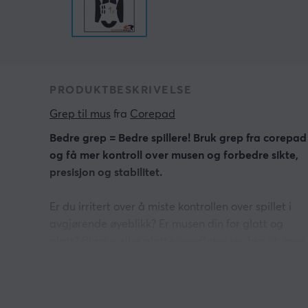
PRODUKTBESKRIVELSE
Grep til mus
 fra 
Corepad
Bedre grep = Bedre spillere! Bruk grep fra corepad
og få mer kontroll over musen og forbedre sikte,
presisjon og stabilitet.
Er du irritert over å miste kontrollen over spillet i
avgjørende øyeblikk? Er musen din for glatt og
glatt? Blanke eller glatte overflater ser bra ut, men
ofte gir de ikke like godt grep når du spiller lenge.
Finn kontakten mellom hånd og mus. Corepad Grip