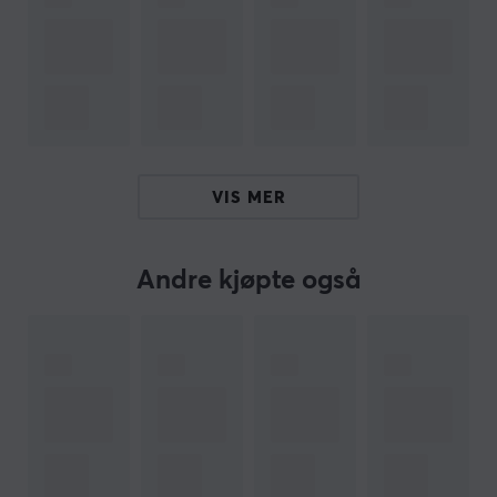
Jeg er en oversettelsesrobot på MaxGaming og jeg har
oversatt denne produktteksten. Hvis du opplever feil i
teksten, kan du gjerne
dele tilbakemeldinger med meg.
ARTIKKELNUMMER
Vårt artikkelnummer: 22698
VIS MER
Produsentens artikkelnr: CG78200
OM VAREMERKET
Andre kjøpte også
Sneakers til musen din fra
Corepad
- Bedriften
Corepad ble grunnlagt allerede i 2003, og var en av de
første produsentene av museføtter. De reduserer
friksjonen mot musematten, for raskere, enklere og mer
presise bevegelser. Corepad har i dag det bredeste
sortimentet av
museføtter
i hele verden.