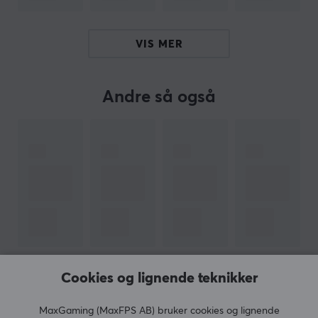
Corepad Skates er et perfekt supplement til musen din
hvis den har vært med en stund. Med skreddersydde
føtter til hver mus, laget av 100 % PFTE-teflon og med
VIS MER
avrundede kanter, så kommer Corepad
skates
å øke
hastigheten og kontrollen, og forbedre presisjonen din
Andre så også
når du spiller.
SPESIFIKASJONER
EGENSKAPER
Farge
Svart
Passer
Pulsar
Cookies og lignende teknikker
VIS MER
MaxGaming (MaxFPS AB) bruker cookies og lignende