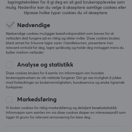
lagringsteknikker for å gi deg en så god brukeropplevelse som
ANMELDELSER (0)
SPØRSMÅL OG SVAR (0)
FELLESS
mulig. Nedenfor kan du velge å akseptere samtlige cookies eller
tilpasse hvilke typer cookies du vil akseptere.
Nødvendige
5
0%
Nødvendige cookies muliggjør basisfunksjonalitet som kreves for at
0.0
4
0%
nettsiden skal fungere på en riktig og sikker måte. Disse cookies brukes
3
0%
blant annet for å kunne lagre varer i handlekurven, presentere mer
2
0%
relevant innhold for deg, lagre språkvalg og holde deg innlogget mens du
Basert på 0 vurderinger
bytter mellom nettsider.
1
0%
Analyse og statistikk
SKRIV ANMELDELSE
Disse cookies brukes for å samle inn informasjon om hvordan
brukeropplevelsen av vår nettside fungerer. Det gir oss mulighet å jobbe
med forbedringer av brukervennligheten, kundeservice og andre lignende
funksjoner.
Mer fra vårt fellesskap
Markedsføring
Vi bruker cookies for riktig markedsføring og detaljert besøksstatistikk.
Informasjon som samles inn via disse cookies skaper en interesseprofil som
ligger til grunn for relevant annonsering for bare deg.