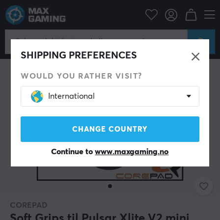
Datatilbehør
PC-mus & Tilbehør
Grep til mus
SHIPPING PREFERENCES
WOULD YOU RATHER VISIT?
International
CHANGE COUNTRY
Continue to
www.maxgaming.no
COREPAD
Soft Grips til Pulsar Xlite V2 mini