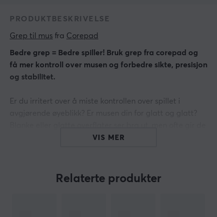
PRODUKTBESKRIVELSE
Grep til mus
 fra 
Corepad
Bedre grep = Bedre spiller! Bruk grep fra corepad og
få mer kontroll over musen og forbedre sikte, presisjon
og stabilitet.
Er du irritert over å miste kontrollen over spillet i
avgjørende øyeblikk? Er musen din for glatt og glatt?
Blanke eller glatte overflater ser bra ut, men ofte gir de
ikke godt grep når du spiller lenge.
VIS MER
Finn forbindelsen mellom hånd og mus. Corepad Grips
er presisjonslagde klistremerker som er veldig enkle å
Relaterte produkter
bruke - skrell - fest - og gå!
Hei!