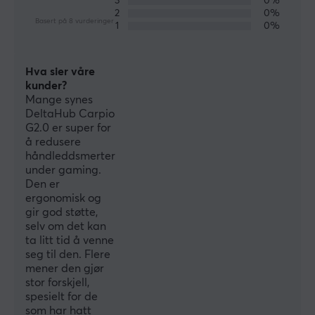
3
0%
2
0%
Basert på 8 vurderinger
1
0%
Hva sier våre
kunder?
Mange synes
DeltaHub Carpio
G2.0 er super for
å redusere
håndleddsmerter
under gaming.
Den er
ergonomisk og
gir god støtte,
selv om det kan
ta litt tid å venne
seg til den. Flere
mener den gjør
stor forskjell,
spesielt for de
som har hatt