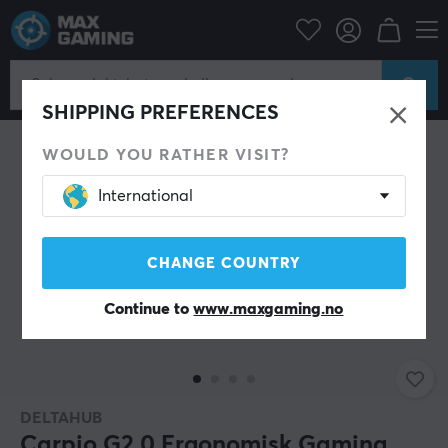
Datatilbehør
PC-mus & Tilbehør
Håndleddstøtte
SHIPPING PREFERENCES
WOULD YOU RATHER VISIT?
International
CHANGE COUNTRY
Continue to
www.maxgaming.no
DELTAHUB
Carpio G2.0 Ergonomisk Gaming