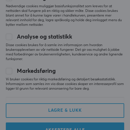
Den er veldig bra, liten og hendig. Glir lett på 
Nødvendige cookies muliggjør basisfunksjonalitet som kreves for at
musematten, spennen sitter godt med hjelp av en 
nettsiden skal fungere på en riktig og sikker måte. Disse cookies brukes
magnet. En fin oppbevaringspose fulgte med. 
blant annet for å kunne lagre varer i handlekurven, presentere mer
Dessverre føles den litt for stor for hånden, men det 
relevant innhold for deg, lagre språkvalg og holde deg innlogget mens du
bytter mellom nettsider.
er bedre med den enn uten støtte i det hele tatt. 
Det hadde vært flott om det fantes XS!
Analyse og statistikk
Ergonomisk
Få størrelser
Disse cookies brukes for å samle inn informasjon om hvordan
brukeropplevelsen av vår nettside fungerer. Det gir oss mulighet å jobbe
Vis originalen
med forbedringer av brukervennligheten, kundeservice og andre lignende
funksjoner.
DeltaHub Carpio G2.0 Ergonomisk Gaming Håndleddsstøtte - Right - S - Svart
3 mo. ago
Markedsføring
2 likes
Vi bruker cookies for riktig markedsføring og detaljert besøksstatistikk.
Informasjon som samles inn via disse cookies skaper en interesseprofil som
Ida Madelen Larsen E
Verifisert kjøper
ligger til grunn for relevant annonsering for bare deg.
Sleepy Scout
Level 5
Med denne sluttet håndleddet mitt å gjøre vondt 
LAGRE & LUKK
når jeg spilte! Jeg elsker den.
Vis originalen
DeltaHub Carpio G2.0 Ergonomisk Gaming Håndleddsstøtte - Right - S - Olive