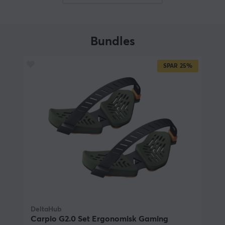
skøytene garanterer en jevn og jevn bevegelse.
Med sin tilpasningsdyktige passform kan du oppleve
komfort hele dagen og redusere risikoen for
Bundles
overanstrengelse. Carpio G2.0 håndleddsstøtten kan
enkelt justeres til dine behov med den justerbare
SPAR
25%
stroppen. Det myke silikonmaterialet former seg også
etter hånden og gir en behagelig følelse selv ved lange
og korte bruksperioder. Invester i din helse og komfort
med Carpio håndleddsstøtte G2.0!
Størrelsesguide:
Carpio G2.0 Large - 9,6 cm x 4,0 cm / 3,8" x 1,6"
Carpio G2.0 Small - 8,4 cm x 3,6 cm / 3,3" x 1,4"
Størrelsestips fra produsentene:
"Mål hånden fra det store beinet ved bunnen av
DeltaHub
tommelen over til motsatt side av håndflaten. Hvis
Carpio G2.0 Set Ergonomisk Gaming