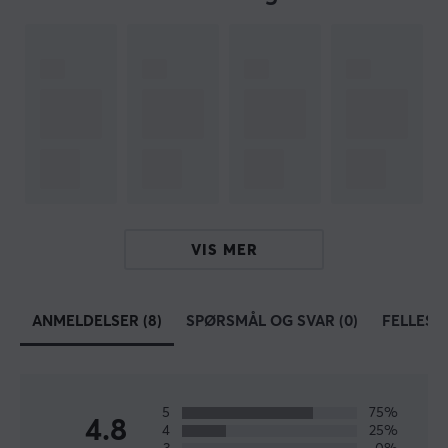
Dybde
36 mm
EGENSKAPER
Farge
Grønn
GARANTI
Produsentens garanti
VIS MER
1 års garanti
ANMELDELSER (8)
SPØRSMÅL OG SVAR (0)
FELLESS
5
75%
4.8
4
25%