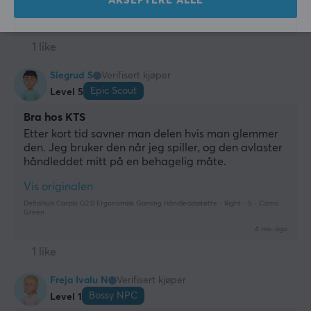
AKSEPTERE ALLE
Green
4 mo. ago
1 like
Siegrud S
Verifisert kjøper
Epic Scout
Level 5
Bra hos KTS
Etter kort tid savner man delen hvis man glemmer 
den. Jeg bruker den når jeg spiller, og den avlaster 
håndleddet mitt på en behagelig måte.
Vis originalen
DeltaHub Carpio G2.0 Ergonomisk Gaming Håndleddsstøtte - Right - S - Camo
Green
4 mo. ago
1 like
Freja Ivalu N
Verifisert kjøper
Bossy NPC
Level 1