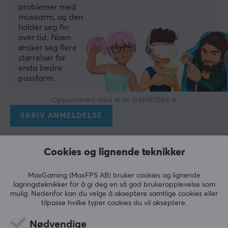
problemer med
musearm, og den
holder seg fin
over tid. Noen
ønsker seg flere
størrelser for
enda bedre
passform.
Oppsummert med AI av GAMIFIERA.®
SKRIV ANMELDELSE
Relevans
Cookies og lignende teknikker
Alle anmeldelser
MaxGaming (MaxFPS AB) bruker cookies og lignende
lagringsteknikker for å gi deg en så god brukeropplevelse som
Pernilla B
Verifisert kjøper
mulig. Nedenfor kan du velge å akseptere samtlige cookies eller
Smelly NPC
Level 1
tilpasse hvilke typer cookies du vil akseptere.
Deltahub med stropp
Nødvendige