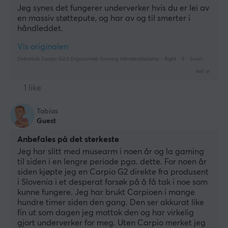
Jeg synes det fungerer underverker hvis du er lei av 
en massiv støttepute, og har av og til smerter i 
håndleddet.
Vis originalen
DeltaHub Carpio G2.0 Ergonomisk Gaming Håndleddsstøtte - Right - S - Svart
last yr.
1 like
Tobias
Guest
Anbefales på det sterkeste
Jeg har slitt med musearm i noen år og la gaming 
til siden i en lengre periode pga. dette. For noen år 
siden kjøpte jeg en Carpio G2 direkte fra produsent 
i Slovenia i et desperat forsøk på å få tak i noe som 
kunne fungere. Jeg har brukt Carpioen i mange 
hundre timer siden den gang. Den ser akkurat like 
fin ut som dagen jeg mottok den og har virkelig 
gjort underverker for meg. Uten Carpio merket jeg 