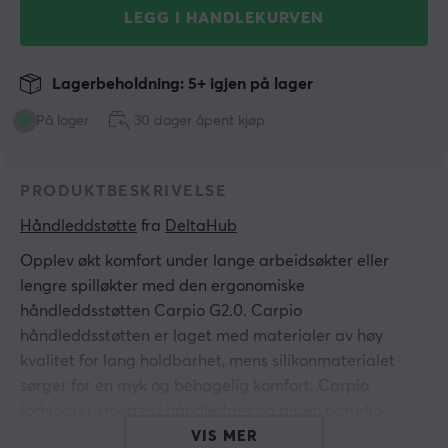
LEGG I HANDLEKURVEN
Lagerbeholdning: 5+ igjen på lager
På lager
30 dager åpent kjøp
PRODUKTBESKRIVELSE
Håndleddstøtte
 fra 
DeltaHub
Opplev økt komfort under lange arbeidsøkter eller
lengre spilløkter med den ergonomiske
håndleddsstøtten Carpio G2.0. Carpio
håndleddsstøtten er laget med materialer av høy
kvalitet for lang holdbarhet, mens silikonmaterialet
sørger for en myk og behagelig komfort. Carpio
forhindrer smerter i håndleddet og gir en naturlig
posisjon for håndleddet for å redusere ubehag, PTFE-
VIS MER