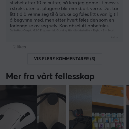
stivhet etter 10 minutter, nå kan jeg game i timesvis 
i strekk uten at plagene blir merkbart verre. Det tar 
litt tid å venne seg til å bruke og føles litt uvanlig til 
å begynne med, men etter hvert føles den som en 
forlengelse av seg selv. Kan absolutt anbefales.
DeltaHub Carpio G2.0 Ergonomisk Gaming Håndleddsstøtte - Right - S - Svart
last yr.
2 likes
VIS FLERE KOMMENTARER (3)
Mer fra vårt fellesskap