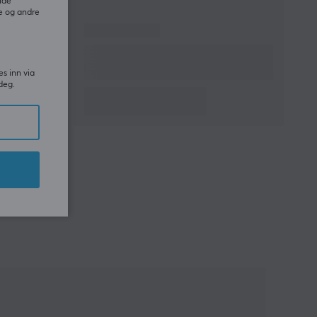
ide
e og andre
es inn via
deg.