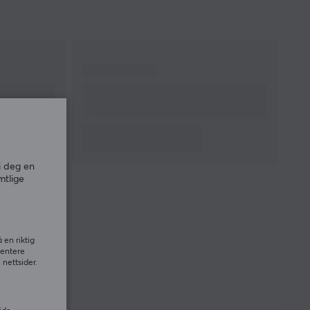
i deg en
mtlige
 en riktig
sentere
nettsider.