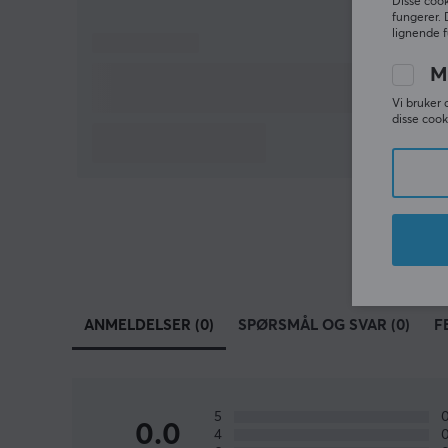
Disse cook
fungerer. 
lignende f
M
Vi bruker 
disse cook
ANMELDELSER (0)
SPØRSMÅL OG SVAR (0)
F
5
0.0
4