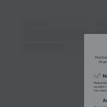
MaxGami
så go
N
Nødvendige
og sikker 
mer releva
A