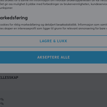
ies brukes for å samle inn informasjon om hvordan brukeropplevelsen av vår netts
Det gir oss mulighet å jobbe med forbedringer av brukervennligheten, kundeservic
unksjoner.
arkedsføring
cookies for riktig markedsføring og detaljert besøksstatistikk. Informasjon som saml
ies skaper en interesseprofil som ligger til grunn for relevant annonsering for bare 
LAGRE & LUKK
VIS MER
AKSEPTERE ALLE
ELLESSKAP
0%
0%