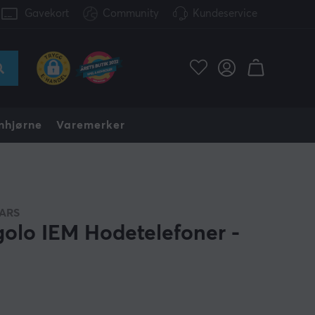
Gavekort
Community
Kundeservice
nhjørne
Varemerker
EARS
golo IEM Hodetelefoner -