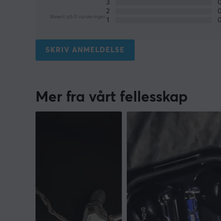
3
2
Basert på 0 vurderinger
1
SKRIV ANMELDELSE
Mer fra vårt fellesskap