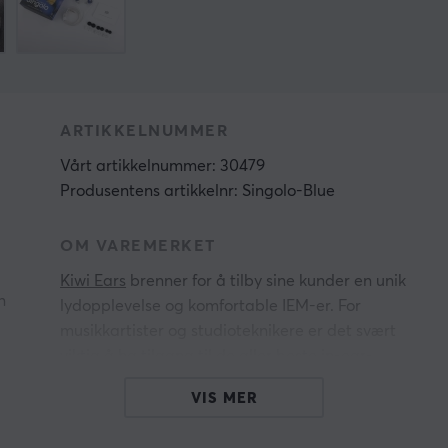
ARTIKKELNUMMER
Vårt artikkelnummer: 30479
Produsentens artikkelnr: Singolo-Blue
OM VAREMERKET
Kiwi Ears
brenner for å tilby sine kunder en unik
n
lydopplevelse og komfortable IEM-er. For
musikkartister og studioteknikere er det svært
viktig å ha tilgang til de aller beste in-ear-
monitorene for å oppnå perfeksjon i musikken
VIS MER
og opptredenene sine.