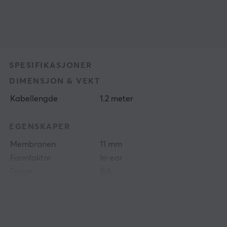
SPESIFIKASJONER
DIMENSJON & VEKT
Kabellengde
1.2 meter
EGENSKAPER
Membranen
11 mm
Formfaktor
In-ear
Farge
Blå
FORBINDELSE
Forbindelse
3.5mm