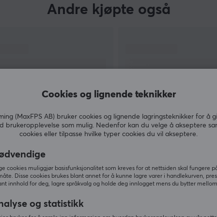
Andre kjøpte også
Cookies og lignende teknikker
ng (MaxFPS AB) bruker cookies og lignende lagringsteknikker for å g
d brukeropplevelse som mulig. Nedenfor kan du velge å akseptere sa
cookies eller tilpasse hvilke typer cookies du vil akseptere.
VIS MER
ødvendige
 cookies muliggjør basisfunksjonalitet som kreves for at nettsiden skal fungere på
måte. Disse cookies brukes blant annet for å kunne lagre varer i handlekurven, pre
nt innhold for deg, lagre språkvalg og holde deg innlogget mens du bytter mellom 
Andre så også
nalyse og statistikk