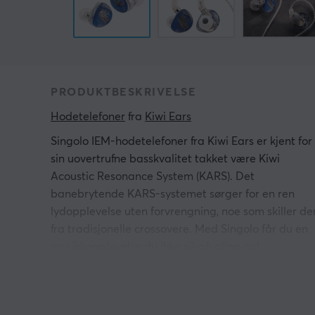
PRODUKTBESKRIVELSE
Hodetelefoner
 fra 
Kiwi Ears
Singolo IEM-hodetelefoner fra Kiwi Ears er kjent for
sin uovertrufne basskvalitet takket være Kiwi
Acoustic Resonance System (KARS). Det
banebrytende KARS-systemet sørger for en ren
lydopplevelse uten forvrengning, noe som skiller de
fra tradisjonelle crossovere. Med Singolo får du en
musikkopplevelse du ikke vil gå glipp av!
Med en imponerende 11 mm dynamisk driver og
japansk Liquid Crystal Polymer (LCP) membran,