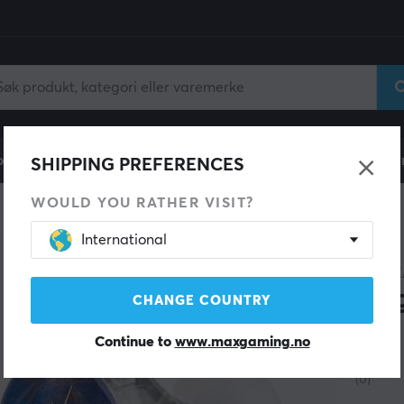
ll
Gamingstol
Mobiltilbehør
Hjem & Fritid
Fun
SHIPPING PREFERENCES
WOULD YOU RATHER VISIT?
International
KIWI 
Sin
CHANGE COUNTRY
Blå
Continue to
www.maxgaming.no
(0)