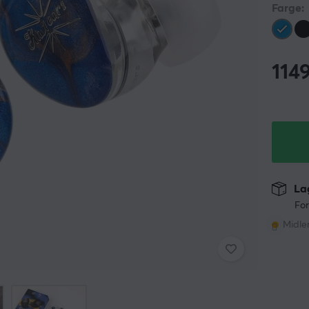
Farge:
114
Lag
For
Midler