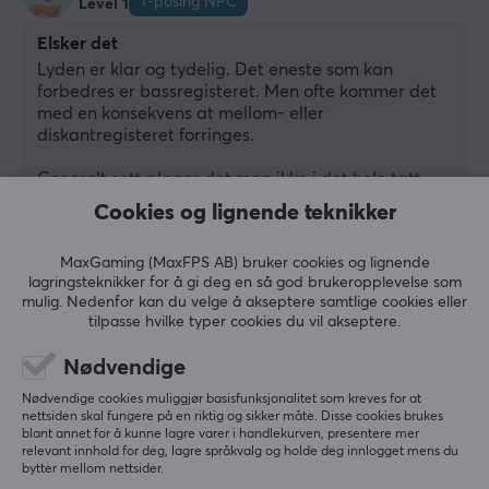
T-posing NPC
Level 1
Batteritid
8 h
Elsker det
Lyden er klar og tydelig. Det eneste som kan 
forbedres er bassregisteret. Men ofte kommer det 
DIMENSJON & VEKT
med en konsekvens at mellom- eller 
Vekt
diskantregisteret forringes. 
5.9 g
Generelt sett plager det meg ikke i det hele tatt. 
Det er fortsatt tydelig bass, men ikke så dyp/fyldig 
Cookies og lignende teknikker
EGENSKAPER
som man kunne ønske. 
Membranen
MaxGaming (MaxFPS AB) bruker cookies og lignende
Støydemping er generelt det Sony er best på, og i 
lagringsteknikker for å gi deg en så god brukeropplevelse som
8.4 mm
dette produktet er det tydelig merkbart. 
mulig. Nedenfor kan du velge å akseptere samtlige cookies eller
tilpasse hvilke typer cookies du vil akseptere.
Akustisk konstruksjon
Hodetelefonene har mange kule funksjoner man 
kan leke med, som 3D-lyd osv. Veldig fleksible. Og 
Lukket
Nødvendige
en veldig god mikrofon på hodetelefonene, så man 
Formfaktor
høres veldig godt når man snakker med noen, uten 
Nødvendige cookies muliggjør basisfunksjonalitet som kreves for at
nettsiden skal fungere på en riktig og sikker måte. Disse cookies brukes
å måtte heve stemmen.
In-ear
blant annet for å kunne lagre varer i handlekurven, presentere mer
relevant innhold for deg, lagre språkvalg og holde deg innlogget mens du
Farge
Den får 5/5 til tross for ønsket om bassforbedring, 
bytter mellom nettsider.
som sagt ikke plager meg.