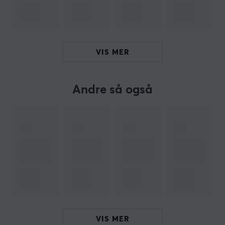
med 4 ørepropper i forskjellige størrelser. Kjøp dine
Sony WF-1000XM5 støyreduserende hodetelefoner og
opplev bedre lyd selv når du er på farten.
VIS MER
Hei!
Jeg er en oversettelsesrobot på MaxGaming og jeg har
oversatt denne produktteksten. Hvis du opplever feil i
teksten, kan du gjerne
dele tilbakemeldinger med meg.
Andre så også
ARTIKKELNUMMER
Vårt artikkelnummer: 31395
Produsentens artikkelnr: WF1000XM5S
OM VAREMERKET
Den verdensledende elektronikkprodusenten
Sony
Corporation
- Sony er et japansk multinasjonalt selskap
VIS MER