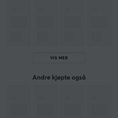
1000XM5-hodetelefonene en kokong av stillhet slik at
du kan fordype deg helt i musikken eller podcasten din.
Det er som å ha din egen private konsertsal, uansett
hvor du er.
Utrolig lydkvalitet
Forbered deg på å bli imponert av den fyldige,
dynamiske lyden som leveres av nye Dynamic Driver X.
Hver stemme er skarp, hver detalj er forbedret, og med
VIS MER
Hi-Res Audio og DSEE Extreme kan du nyte lyd i
studiokvalitet mens du er på farten. Disse
støyreduserende hodetelefonene er designet for
Andre kjøpte også
audiofile som nekter å gå på akkord med lydkvaliteten.
Lytt uforstyrret til favorittmusikken eller podcastene
dine med disse Bluetooth-hodetelefonene. Takket være
sin ANC unngår du støy fra omgivelsene. I tillegg til
øreplugger, ladeveske og ladekabel følger det også