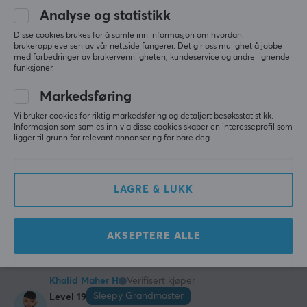
Sølv
Analyse og statistikk
Behagelige, stilige og fantastiske!
Disse cookies brukes for å samle inn informasjon om hvordan
FORBINDELSE
brukeropplevelsen av vår nettside fungerer. Det gir oss mulighet å jobbe
Vis originalen
med forbedringer av brukervennligheten, kundeservice og andre lignende
Forbindelse
Sony WF-1000XM5 Trådløse Hodetelefoner med Støyreduksjon - Svart
funksjoner.
Bluetooth
last yr.
Markedsføring
Trådløs
0 likes
Vi bruker cookies for riktig markedsføring og detaljert besøksstatistikk.
Ja
Informasjon som samles inn via disse cookies skaper en interesseprofil som
Arto B
Verifisert kjøper
ligger til grunn for relevant annonsering for bare deg.
Kompatibilitet
Raging NPC
Level 1
Android, iOS
Topp hodetelefoner
LAGRE & LUKK
Vis originalen
FUNKSJONER
Sony WF-1000XM5 Trådløse Hodetelefoner med Støyreduksjon - Svart
Mute-knapp
last yr.
AKSEPTERE ALLE
Ja
0 likes
Volumkontroll
Khalid Maher H
Verifisert kjøper
Ja
Sleepy Grandmaster
Level 19