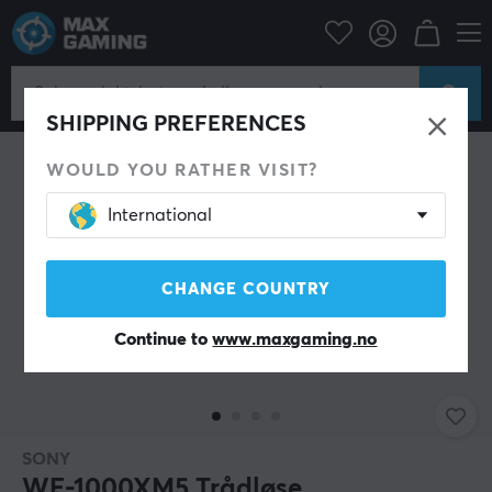
Mobiltilbehør
Hodetelefoner
SPAR 11%
SHIPPING PREFERENCES
WOULD YOU RATHER VISIT?
International
CHANGE COUNTRY
Continue to
www.maxgaming.no
SONY
WF-1000XM5 Trådløse