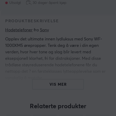
Utsolgt
30 dager åpent kjøp
PRODUKTBESKRIVELSE
Hodetelefoner
 fra 
Sony
Opplev det ultimate innen lydluksus med Sony WF-
1000XM5 ørepropper. Tenk deg å være i din egen
verden, hvor hver tone og slag blir levert med
eksepsjonell klarhet, fri for distraksjoner. Med disse
trådløse støyreduserende hodetelefonene får du
nettopp det ? en førsteklasses lytteopplevelse som er
vanskelig å matche.
VIS MER
Uovertruffen støyreduksjon
Gå inn i roen med en av de beste
støyreduksjonsteknologiene på markedet. Enten du er
Relaterte produkter
på en travel kafé eller på et overfylt tog, skaper WF-