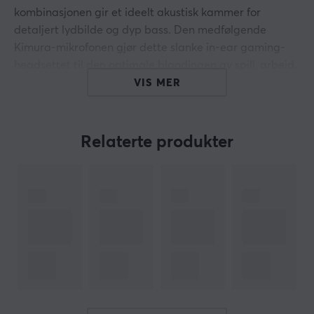
kombinasjonen gir et ideelt akustisk kammer for
detaljert lydbilde og dyp bass. Den medfølgende
Kimura-mikrofonen gjør dette slanke in-ear gaming-
headsettet til den optimale blandingen av spill, arbeid,
musikk og filmer.
VIS MER
Kimura Mikrofonkabel inkludert
Relaterte produkter
Overlegen lydisolering
Kraftig bass og presis diskant
Universelt akseptert 3,5 mm terminering
Hei!
Jeg er en oversettelsesrobot på MaxGaming og jeg har
oversatt denne produktteksten. Hvis du opplever feil i
teksten, kan du gjerne
dele tilbakemeldinger med meg.