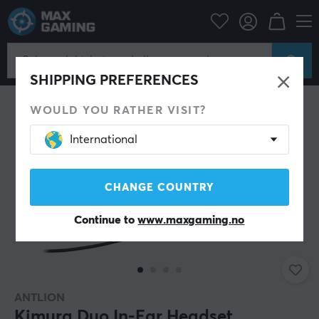
Datatilbehør
Headset & Lyd
Gaming headset
In-Ear
SHIPPING PREFERENCES
WOULD YOU RATHER VISIT?
International
CHANGE COUNTRY
Continue to
www.maxgaming.no
ANTLION
Kimura Duo In-Ear Headset