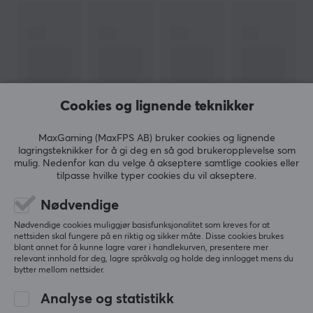
på en klar og tydelig måte.
SPESIFIKASJONER
DIMENSJON & VEKT
Kabellengde
Cookies og lignende teknikker
2 meter
MaxGaming (MaxFPS AB) bruker cookies og lignende
EGENSKAPER
lagringsteknikker for å gi deg en så god brukeropplevelse som
VIS MER
mulig. Nedenfor kan du velge å akseptere samtlige cookies eller
Formfaktor
tilpasse hvilke typer cookies du vil akseptere.
In-ear
Nødvendige
ANMELDELSER (0)
SPØRSMÅL OG SVAR (0)
FELLESS
Farge
Nødvendige cookies muliggjør basisfunksjonalitet som kreves for at
Svart
nettsiden skal fungere på en riktig og sikker måte. Disse cookies brukes
blant annet for å kunne lagre varer i handlekurven, presentere mer
relevant innhold for deg, lagre språkvalg og holde deg innlogget mens du
bytter mellom nettsider.
FORBINDELSE
5
0%
0.0
4
0%
Analyse og statistikk
Forbindelse
3
0%
2
0%