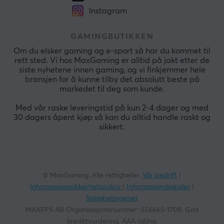
Instagram
GAMINGBUTIKKEN
Om du elsker gaming og e-sport så har du kommet til
rett sted. Vi hos MaxGaming er alltid på jakt etter de
siste nyhetene innen gaming, og vi finkjemmer hele
bransjen for å kunne tilby det absolutt beste på
markedet til deg som kunde.
Med vår raske leveringstid på kun 2-4 dager og med
30 dagers åpent kjøp så kan du alltid handle raskt og
sikkert.
© MaxGaming. Alle rettigheter.
Vår bedrift
|
Informasjonssikkerhetspolicy
|
Informasjonskapsler
|
Salgsbetingelser
MAXFPS AB Organisasjonsnummer: 556665-1708. God
kredittvurdering. AAA rating.