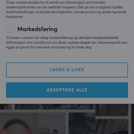
3.5mm
Disse cookies brukes for å samle inn informasjon om hvordan
Basert på 0 vurderinger
1
0%
brukeropplevelsen av vår nettside fungerer. Det gir oss mulighet å jobbe
Trådløs
med forbedringer av brukervennligheten, kundeservice og andre lignende
funksjoner.
Nei
SKRIV ANMELDELSE
Markedsføring
Kompatibilitet
PC, PS4, PS5, Xbox One, Xbox Series
Vi bruker cookies for riktig markedsføring og detaljert besøksstatistikk.
Informasjon som samles inn via disse cookies skaper en interesseprofil som
ligger til grunn for relevant annonsering for bare deg.
Mer fra vårt fellesskap
LYDUTGANG
Frekvensområde
LAGRE & LUKK
10-30k Hz
AKSEPTERE ALLE