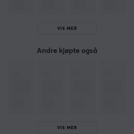
mikrofondesign som inkluderer AI-støydemping, sikres
klar kommunikasjon i spill og samtaler. Batteriet gir
opptil 7 timer på en enkelt lading, og den medfølgende
USB-C-boksen gir ytterligere 19 timer, noe som lar
VIS MER
brukeren lytte under lengre økter uten behov for å lade.
Oppsummering
Andre kjøpte også
Hybrid aktiv støydemping
2,4 GHz og Bluetooth 5.3 tilkobling
Spillere og musikkelskere
Lang batterilevetid på 26 timer totalt
AI-støydemping for klare samtaler
Hei!
Jeg er en oversettelsesrobot på MaxGaming og jeg har
oversatt denne produktteksten. Hvis du opplever feil i
VIS MER
teksten, kan du gjerne
dele tilbakemeldinger med meg.