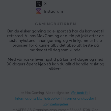
X
Instagram
GAMINGBUTIKKEN
Om du elsker gaming og e-sport så har du kommet til
rett sted. Vi hos MaxGaming er alltid på jakt etter de
siste nyhetene innen gaming, og vi finkjemmer hele
bransjen for å kunne tilby det absolutt beste på
markedet til deg som kunde.
Med vår raske leveringstid på kun 2-4 dager og med
30 dagers åpent kjøp så kan du alltid handle raskt og
sikkert.
© MaxGaming. Alle rettigheter.
Vår bedrift
|
Informasjonssikkerhetspolicy
|
Informasjonskapsler
|
Salgsbetingelser
MAXFPS AB Organisasjonsnummer: 556665-1708. God