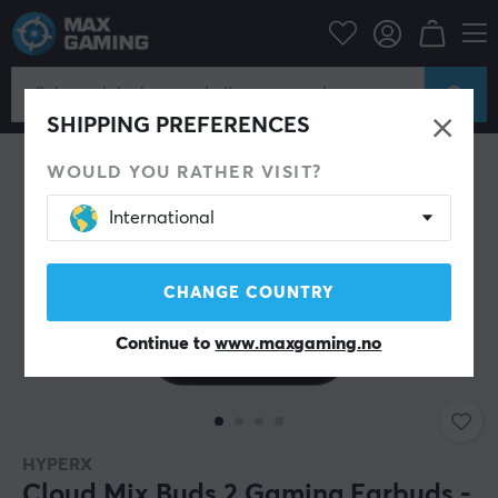
Datatilbehør
Headset & Lyd
Gaming Høretelefoner
In-Ear
SHIPPING PREFERENCES
WOULD YOU RATHER VISIT?
International
CHANGE COUNTRY
Continue to
www.maxgaming.no
HYPERX
Cloud Mix Buds 2 Gaming Earbuds -