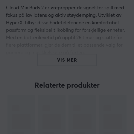
Cloud Mix Buds 2 er ørepropper designet for spill med
fokus på lav latens og aktiv støydemping. Utviklet av
HyperX, tilbyr disse hodetelefonene en komfortabel
passform og fleksibel tilkobling for forskjellige enheter.
Med en batterilevetid på opptil 26 timer og støtte for
flere plattformer, gjør de dem til et passende valg for
gamere og musikkelskere på farten.
VIS MER
Cloud Mix Buds 2 bruker en tilkobling med ultralav
latens via en 2,4 GHz USB-A-dongel samt Bluetooth 5.3
LE. Denne kombinasjonen muliggjør stabile og raske
Relaterte produkter
lydopplevelser uten forsinkelse. De er utstyrt med
hybrid aktiv støydempingsteknologi som effektivt
blokkerer uønsket lyd, noe som kan forbedre
konsentrasjonen under spilling. Brukerne kan enkelt
veksle til omgivelseslydmodus for å holde seg bevisst
på omgivelsene uten å ta av seg øreproppene. Med en