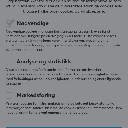
lagringsteknikker for å gi deg en så god brukeropplevelse som
Premier League og Bundesliga. De har også tatt
mulig. Nedenfor kan du velge å akseptere samtlige cookies eller
5
0%
0.0
tilpasse hvilke typer cookies du vil akseptere.
4
0%
samarbeidet som gaming-organisasjon et steg videre
3
0%
med artister som Post Malone, for å føre e-sport og
Nødvendige
2
0%
Basert på 0 vurderinger
gaming fremover.
1
0%
Nødvendige cookies muliggjør basisfunksjonalitet som kreves for at
nettsiden skal fungere på en riktig og sikker måte. Disse cookies brukes
blant annet for å kunne lagre varer i handlekurven, presentere mer
SPESIFIKASJONER
SKRIV ANMELDELSE
relevant innhold for deg, lagre språkvalg og holde deg innlogget mens du
bytter mellom nettsider.
EGENSKAPER
Analyse og statistikk
Farge
Disse cookies brukes for å samle inn informasjon om hvordan
Svart
Mer fra vårt fellesskap
brukeropplevelsen av vår nettside fungerer. Det gir oss mulighet å jobbe
med forbedringer av brukervennligheten, kundeservice og andre lignende
funksjoner.
GARANTI
Markedsføring
Produsentens garanti
1 års garanti
Vi bruker cookies for riktig markedsføring og detaljert besøksstatistikk.
Informasjon som samles inn via disse cookies skaper en interesseprofil som
ligger til grunn for relevant annonsering for bare deg.